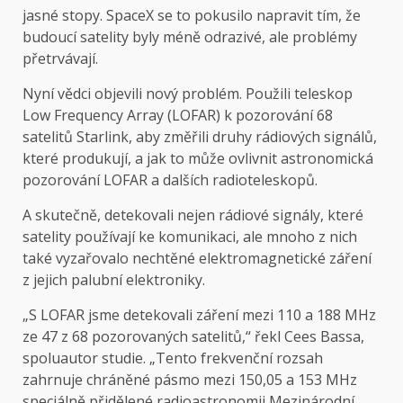
jasné stopy. SpaceX se to pokusilo napravit tím, že
budoucí satelity byly méně odrazivé, ale problémy
přetrvávají.
Nyní vědci objevili nový problém. Použili teleskop
Low Frequency Array (LOFAR) k pozorování 68
satelitů Starlink, aby změřili druhy rádiových signálů,
které produkují, a jak to může ovlivnit astronomická
pozorování LOFAR a dalších radioteleskopů.
A skutečně, detekovali nejen rádiové signály, které
satelity používají ke komunikaci, ale mnoho z nich
také vyzařovalo nechtěné elektromagnetické záření
z jejich palubní elektroniky.
„S LOFAR jsme detekovali záření mezi 110 a 188 MHz
ze 47 z 68 pozorovaných satelitů,“ řekl Cees Bassa,
spoluautor studie. „Tento frekvenční rozsah
zahrnuje chráněné pásmo mezi 150,05 a 153 MHz
speciálně přidělené radioastronomii Mezinárodní