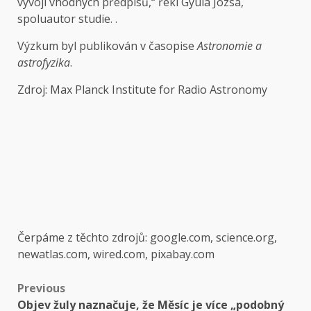
vývoji vhodných předpisů,“ řekl Gyula Józsa,
spoluautor studie. .
Výzkum byl publikován v časopise
Astronomie a
astrofyzika
.
Zdroj: Max Planck Institute for Radio Astronomy
Čerpáme z těchto zdrojů: google.com, science.org,
newatlas.com, wired.com, pixabay.com
Post
Previous
Objev žuly naznačuje, že Měsíc je více „podobný