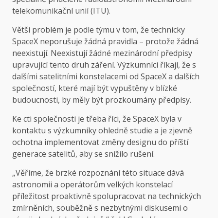
telekomunikační unií (ITU).
Větší problém je podle týmu v tom, že technicky
SpaceX neporušuje žádná pravidla – protože žádná
neexistují. Neexistují žádné mezinárodní předpisy
upravující tento druh záření. Výzkumníci říkají, že s
dalšími satelitními konstelacemi od SpaceX a dalších
společností, které mají být vypuštěny v blízké
budoucnosti, by měly být prozkoumány předpisy.
Ke cti společnosti je třeba říci, že SpaceX byla v
kontaktu s výzkumníky ohledně studie a je zjevně
ochotna implementovat změny designu do příští
generace satelitů, aby se snížilo rušení.
„Věříme, že brzké rozpoznání této situace dává
astronomii a operátorům velkých konstelací
příležitost proaktivně spolupracovat na technických
zmírněních, souběžně s nezbytnými diskusemi o