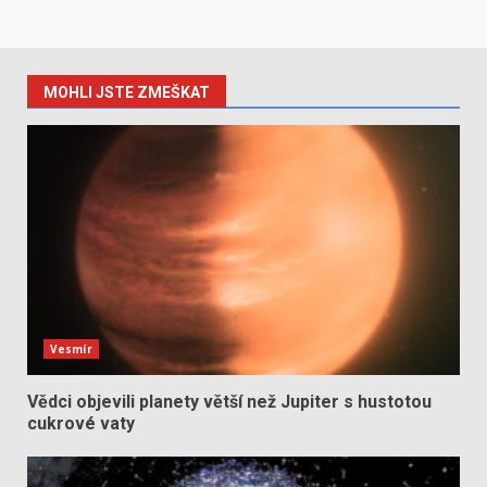
MOHLI JSTE ZMEŠKAT
Vesmír
Vědci objevili planety větší než Jupiter s hustotou
cukrové vaty