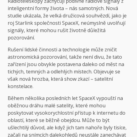
Radioteleskopy zachycují podivné rádiové signály z
inteligentní formy života – nás samotných. Nová
studie ukázala, že velká družicová souhvězdí, jako je
roj Starlink společnosti SpaceX, neúmyslně uvolňují
signály, které mohou rušit životně důležitá
pozorování.
Rušení lidské činnosti a technologie může zničit
astronomická pozorování, takže není divu, že tato
zařízení jsou obvykle postavena daleko od měst na
tichých, temných a odlehlých místech. Objevuje se
však nová hrozba, která show zkazí – satelitní
konstelace.
Během několika posledních let SpaceX vypouští na
oběžnou dráhu malé satelity, které mohou
poskytovat vysokorychlostní přístup k internetu do
oblastí, které se běžně obejdou. Může to být
ušlechtilý důvod, ale když jich tam nahoře byly tisíce,
začali na snímcích dalekohledů neustále zanechávat