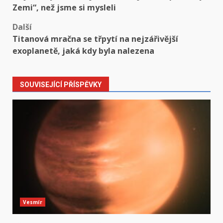
navigation
Zemi“, než jsme si mysleli
Další
Titanová mračna se třpytí na nejzářivější
exoplanetě, jaká kdy byla nalezena
SOUVISEJÍCÍ PŘÍSPĚVKY
Vesmír