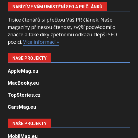
NABÍZÍME VÁM UMÍSTĚNÍ SEO A PR ČLÁNKŮ
Tisíce čtenářů si přečtou Váš PR článek. Naše
magazíny přinesou čtenost, zvýší podvědomí o
značce a také díky zpětnému odkazu zlepší SEO
pozici.
Více informací »
NAŠE PROJEKTY
AppleMag.eu
MacBooky.eu
TopStories.cz
CarsMag.eu
NAŠE PROJEKTY
MobilMag.eu