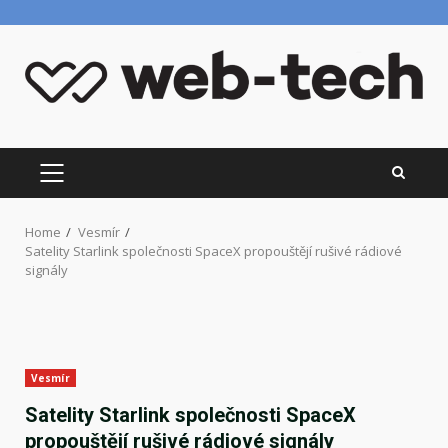
Skip
to
content
PRIMARY
MENU
Home
Vesmír
Satelity Starlink společnosti SpaceX propouštějí rušivé rádiové
signály
Vesmír
Satelity Starlink společnosti SpaceX
propouštějí rušivé rádiové signály