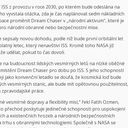
 ISS z provozu v roce 2030, po kterém bude odeslána na
o vyvstala otázka, zda je čas naplánovat sedm nákladních
pace proměnit Dream Chaser v „národní aktivum“, které je
t pro národní obranné nebo bezpečnostní mise.
 sepsaly novou dohodu, podle níž bude první orbitální let
tný letec, který nenavštíví ISS. Kromě toho NASA již
e udělat, pokud to čas dovolí.
e na budoucnost lidských vesmírných letů na nízké oběžné
 umístění Dream Chaser pro dobu po ISS. S jeho schopností
eji jako konvenční letadlo se doufá, že kosmická loď bude
h vesmírných stanic, ale bude mít opětovnou použitelnost
 zpravodajské práce.
vesmírné dopravy a flexibility misí,“ řekl Fatih Ozmen,
to přechod poskytuje jedinečné schopnosti pro uspokojení
cích a existenčních hrozeb a národních bezpečnostních
 na trhu s obrannými technologiemi. Společně s NASA se