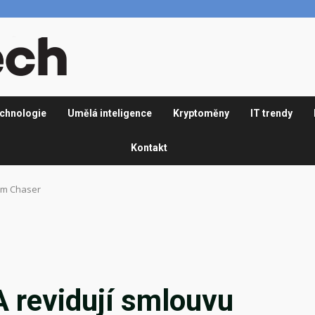
chnologie
Umělá inteligence
Kryptoměny
IT trendy
Kontakt
am Chaser
 revidují smlouvu