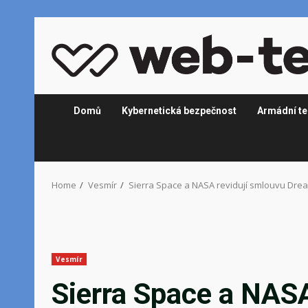
Skip
to
content
Domů
Kybernetická bezpečnost
Armádní te
Home
Vesmír
Sierra Space a NASA revidují smlouvu Dre
Vesmír
Sierra Space a NASA