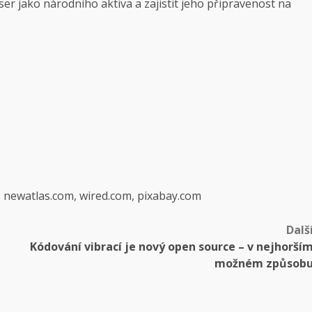
r jako národního aktiva a zajistit jeho připravenost na
, newatlas.com, wired.com, pixabay.com
Dalš
Kódování vibrací je nový open source – v nejhorší
možném způsob