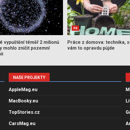
PR
 vypuštění téměř 2 milionů
Práce z domova: technika, s
by mohlo zničit pozemní
vám to opravdu půjde
ii
NAŠE PROJEKTY
AppleMag.eu
M
MacBooky.eu
L
TopStories.cz
G
CarsMag.eu
A