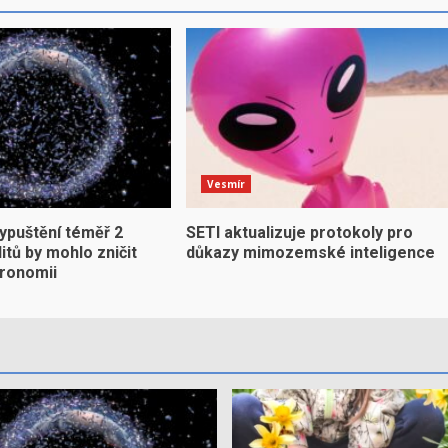
Vesmír
ypuštění téměř 2
SETI aktualizuje protokoly pro
litů by mohlo zničit
důkazy mimozemské inteligence
ronomii