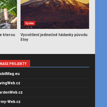
Fyzika
e kterou
Vysvětlení jedinečné hádanky původu
Etny
NAŠE PROJEKTY
obilMag.eu
ivingWeb.cz
ardenWeb.cz
rmy-Web.cz