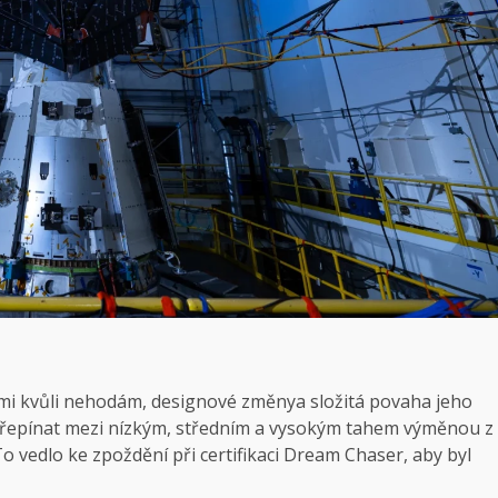
mi kvůli nehodám,
designové změny
a složitá povaha jeho
řepínat mezi nízkým, středním a vysokým tahem výměnou z
o vedlo ke zpoždění při certifikaci Dream Chaser, aby byl