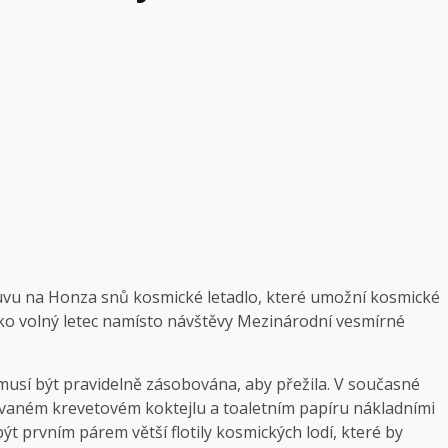
uvu na
Honza snů
kosmické letadlo, které umožní kosmické
k jako volný letec namísto návštěvy Mezinárodní vesmírné
 musí být pravidelně zásobována, aby přežila. V současné
ovaném krevetovém koktejlu a toaletním papíru nákladními
 prvním párem větší flotily kosmických lodí, které by