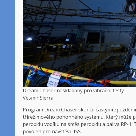
Dream Chaser naskládaný pro vibrační testy
Vesmír Sierra
Program Dream Chaser skončil častými zpoždění
třírežimového pohonného systému, který může p
peroxidu vodíku na směs peroxidu a paliva RP-1. T
povolen pro návštěvu ISS.