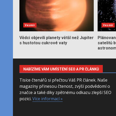
Vesmír
Vesmír
Vědci objevili planety větší než Jupiter
Plánované
s hustotou cukrové vaty
satelitů 
astronom
NABÍZÍME VÁM UMÍSTĚNÍ SEO A PR ČLÁNKŮ
Tisíce čtenářů si přečtou Váš PR článek. Naše
magazíny přinesou čtenost, zvýší podvědomí o
značce a také díky zpětnému odkazu zlepší SEO
pozici.
Více informací »