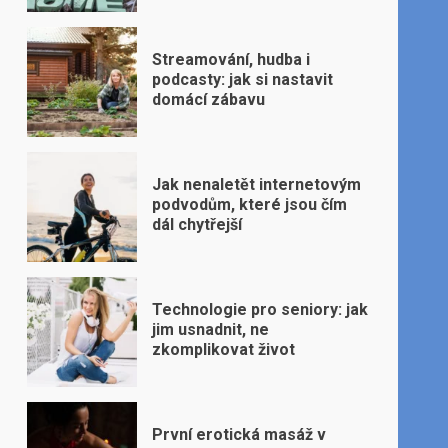
Streamování, hudba i
podcasty: jak si nastavit
domácí zábavu
Jak nenaletět internetovým
podvodům, které jsou čím
dál chytřejší
Technologie pro seniory: jak
jim usnadnit, ne
zkomplikovat život
První erotická masáž v