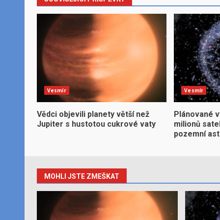
Vesmír
Vesmír
Vědci objevili planety větší než
Plánované v
Jupiter s hustotou cukrové vaty
milionů sate
pozemní ast
MOHLI JSTE ZMEŠKAT