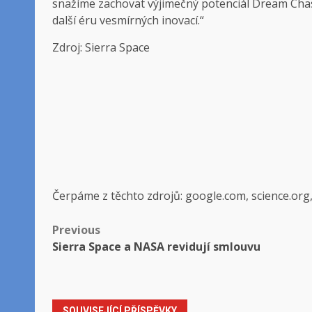
snažíme zachovat výjimečný potenciál Dream Chase
další éru vesmírných inovací.“
Zdroj: Sierra Space
Čerpáme z těchto zdrojů: google.com, science.org
Post
Previous
Sierra Space a NASA revidují smlouvu
navigation
SOUVISEJÍCÍ PŘÍSPĚVKY