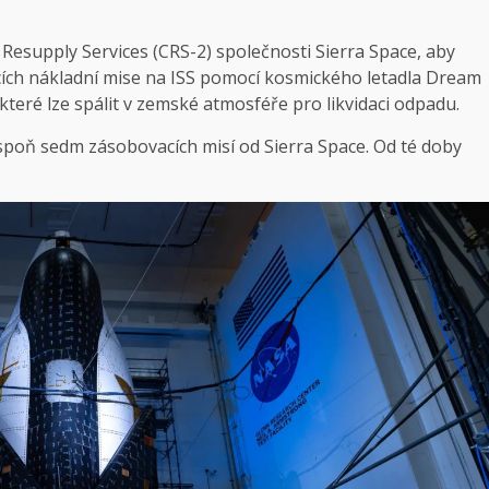
Resupply Services (CRS-2) společnosti Sierra Space, aby
cích nákladní mise na ISS pomocí kosmického letadla Dream
které lze spálit v zemské atmosféře pro likvidaci odpadu.
spoň sedm zásobovacích misí od Sierra Space. Od té doby