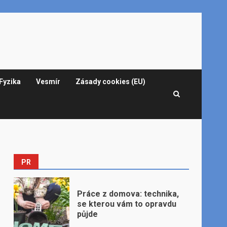
Fyzika
Vesmír
Zásady cookies (EU)
PR
Práce z domova: technika,
se kterou vám to opravdu
půjde