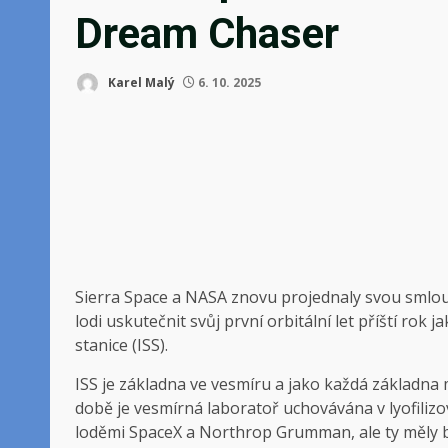
Dream Chaser
Karel Malý
6. 10. 2025
Sierra Space a NASA znovu projednaly svou smlo
lodi uskutečnit svůj první orbitální let příští ro
stanice (ISS).
ISS je základna ve vesmíru a jako každá základna
době je vesmírná laboratoř uchovávána v lyofiliz
loděmi SpaceX a Northrop Grumman, ale ty měly být