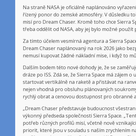
Na straně NASA je oficiálně naplánováno vyřazení
řízený ponor do zemské atmosféry. V důsledku toh
misí pro Dream Chaser. Kromě toho chce Sierra S
třeba oddělit od NASA, aby jej bylo možné použí
Za tímto účelem vesmírná agentura a Sierra Space
Dream Chaser naplánovaný na rok 2026 jako bezpla
nemusí kupovat žádné nákladní mise, i když to můž
Dalším bodem této nové dohody je, že se zaměřuj
dráze po ISS. Zdá se, že Sierra Space má zájem o
startovat vertikálně na raketě a přistávat na ranv
nejen vhodná pro obsluhu plánovaných soukromýc
rychlý obrat a cenovou dostupnost pro obranné a
„Dream Chaser představuje budoucnost všestranné 
výkonný předseda společnosti Sierra Space. „Ten
potřeb různých profilů misí, včetně nově vznikají
priorit, které jsou v souladu s naším zrychlením