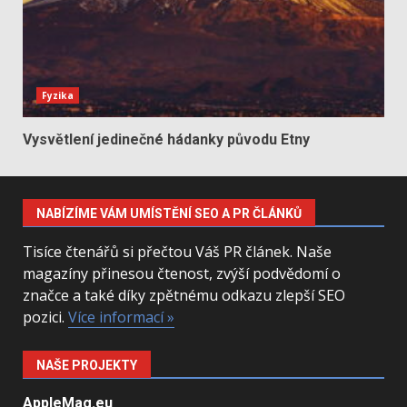
Fyzika
Vysvětlení jedinečné hádanky původu Etny
NABÍZÍME VÁM UMÍSTĚNÍ SEO A PR ČLÁNKŮ
Tisíce čtenářů si přečtou Váš PR článek. Naše
magazíny přinesou čtenost, zvýší podvědomí o
značce a také díky zpětnému odkazu zlepší SEO
pozici.
Více informací »
NAŠE PROJEKTY
AppleMag.eu