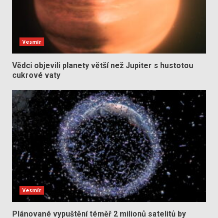
Vesmír
Vědci objevili planety větší než Jupiter s hustotou
cukrové vaty
Vesmír
Plánované vypuštění téměř 2 milionů satelitů by