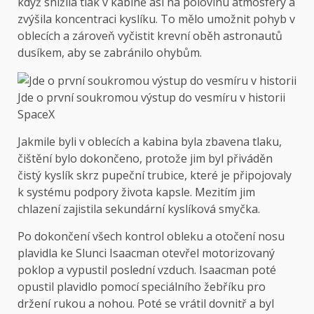
když snížila tlak v kabině asi na polovinu atmosféry a
zvýšila koncentraci kyslíku. To mělo umožnit pohyb v
oblecích a zároveň vyčistit krevní oběh astronautů
dusíkem, aby se zabránilo ohybům.
Jde o první soukromou výstup do vesmíru v historii
SpaceX
Jakmile byli v oblecích a kabina byla zbavena tlaku,
čištění bylo dokončeno, protože jim byl přiváděn
čistý kyslík skrz pupeční trubice, které je připojovaly
k systému podpory života kapsle. Mezitím jim
chlazení zajistila sekundární kyslíková smyčka.
Po dokončení všech kontrol obleku a otočení nosu
plavidla ke Slunci Isaacman otevřel motorizovaný
poklop a vypustil poslední vzduch. Isaacman poté
opustil plavidlo pomocí speciálního žebříku pro
držení rukou a nohou. Poté se vrátil dovnitř a byl