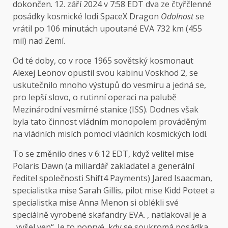
dokončen. 12. září 2024 v 7:58 EDT dva ze čtyřčlenné
posádky kosmické lodi SpaceX Dragon
Odolnost
se
vrátil po 106 minutách upoutané EVA 732 km (455
mil) nad Zemí.
Od té doby, co v roce 1965 sovětský kosmonaut
Alexej Leonov opustil svou kabinu Voskhod 2, se
uskutečnilo mnoho výstupů do vesmíru a jedná se,
pro lepší slovo, o rutinní operaci na palubě
Mezinárodní vesmírné stanice (ISS). Dodnes však
byla tato činnost vládním monopolem prováděným
na vládních misích pomocí vládních kosmických lodí.
To se změnilo dnes v 6:12 EDT, když velitel mise
Polaris Dawn (a miliardář zakladatel a generální
ředitel společnosti Shift4 Payments) Jared Isaacman,
specialistka mise Sarah Gillis, pilot mise Kidd Poteet a
specialistka mise Anna Menon si oblékli své
speciálně vyrobené skafandry EVA. , natlakoval je a
„vyšel ven“. Je to poprvé, kdy se soukromá posádka