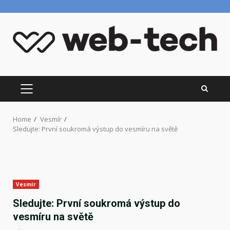
Skip
to
content
PRIMARY
MENU
Home
Vesmír
Sledujte: První soukromá výstup do vesmíru na světě
Vesmír
Sledujte: První soukromá výstup do
vesmíru na světě