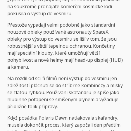
na soukromě pronajaté komerční kosmické lodi
pokusila o výstup do vesmíru.
Přestože vypadají velmi podobně jako standardní
nouzové obleky používané astronauty SpaceX,
obleky pro výstup do vesmíru se liší v tom, že jsou
robustnější s větší tepelnou ochranou. Končetiny
mají speciální klouby, které umožňují větší
pohyblivost a nové helmy mají head-up displej (HUD)
a kameru.
Na rozdíl od sci-fi filmů není výstup do vesmíru jen
záležitostí plácnutí se do stříbrné kombinézy a misky
se zlatou rybkou. Používání skafandru je spíše jako
hlubinné potápění se smíšeným plynem a vyžaduje
přibližně tolik přípravy.
Když posádka Polaris Dawn natlakovala skafandry,
musela dokončit proces, který započali den předtím,