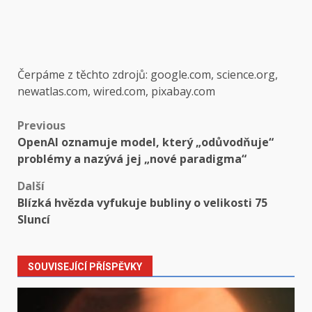
Čerpáme z těchto zdrojů: google.com, science.org,
newatlas.com, wired.com, pixabay.com
Post
Previous
OpenAI oznamuje model, který „odůvodňuje“
navigation
problémy a nazývá jej „nové paradigma“
Další
Blízká hvězda vyfukuje bubliny o velikosti 75
Sluncí
SOUVISEJÍCÍ PŘÍSPĚVKY