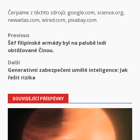
Čerpáme z těchto zdrojů: google.com, science.org,
newatlas.com, wired.com, pixabay.com
Post
Previous
Šéf filipínské armády byl na palubě lodi
navigation
obtěžované Čínou.
Další
Generativní zabezpečení umělé inteligence: Jak
řešit rizika
SOUVISEJÍCÍ PŘÍSPĚVKY