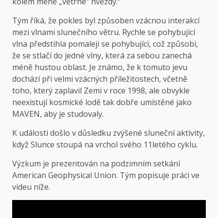
kolem méně „větrné“ hvězdy.“
Tým říká, že pokles byl způsoben vzácnou interakcí
mezi vlnami slunečního větru. Rychle se pohybující
vlna předstihla pomaleji se pohybující, což způsobí,
že se stlačí do jedné vlny, která za sebou zanechá
méně hustou oblast. Je známo, že k tomuto jevu
dochází při velmi vzácných příležitostech, včetně
toho, který zaplavil Zemi v roce 1998, ale obvykle
neexistují kosmické lodě tak dobře umístěné jako
MAVEN, aby je studovaly.
K události došlo v důsledku zvýšené sluneční aktivity,
když Slunce stoupá na vrchol svého 11letého cyklu.
Výzkum je prezentován na podzimním setkání
American Geophysical Union. Tým popisuje práci ve
videu níže.