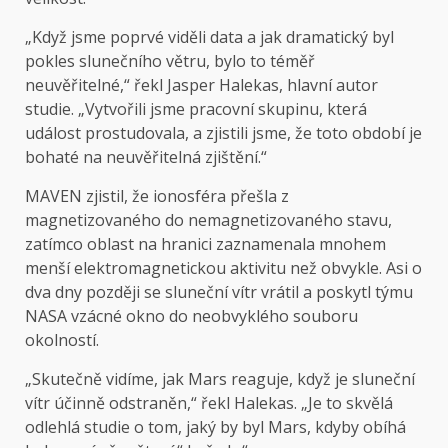
„Když jsme poprvé viděli data a jak dramatický byl
pokles slunečního větru, bylo to téměř
neuvěřitelné,“ řekl Jasper Halekas, hlavní autor
studie. „Vytvořili jsme pracovní skupinu, která
událost prostudovala, a zjistili jsme, že toto období je
bohaté na neuvěřitelná zjištění.“
MAVEN zjistil, že ionosféra přešla z
magnetizovaného do nemagnetizovaného stavu,
zatímco oblast na hranici zaznamenala mnohem
menší elektromagnetickou aktivitu než obvykle. Asi o
dva dny později se sluneční vítr vrátil a poskytl týmu
NASA vzácné okno do neobvyklého souboru
okolností.
„Skutečně vidíme, jak Mars reaguje, když je sluneční
vítr účinně odstraněn,“ řekl Halekas. „Je to skvělá
odlehlá studie o tom, jaký by byl Mars, kdyby obíhá