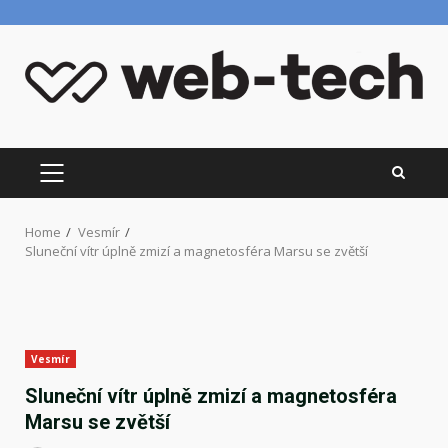
Skip
to
content
PRIMARY
MENU
Home
Vesmír
Sluneční vítr úplně zmizí a magnetosféra Marsu se zvětší
Vesmír
Sluneční vítr úplně zmizí a magnetosféra
Marsu se zvětší