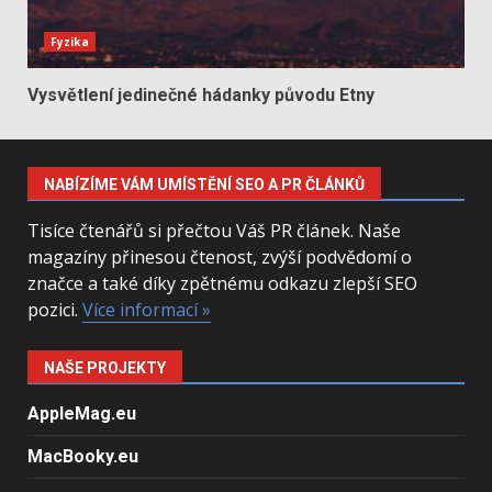
Fyzika
Vysvětlení jedinečné hádanky původu Etny
NABÍZÍME VÁM UMÍSTĚNÍ SEO A PR ČLÁNKŮ
Tisíce čtenářů si přečtou Váš PR článek. Naše
magazíny přinesou čtenost, zvýší podvědomí o
značce a také díky zpětnému odkazu zlepší SEO
pozici.
Více informací »
NAŠE PROJEKTY
AppleMag.eu
MacBooky.eu