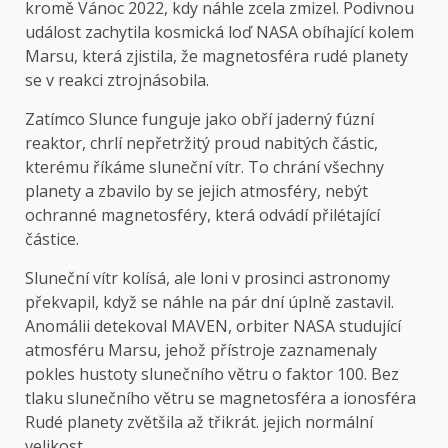
kromě Vánoc 2022, kdy náhle zcela zmizel. Podivnou
událost zachytila ​​kosmická loď NASA obíhající kolem
Marsu, která zjistila, že magnetosféra rudé planety
se v reakci ztrojnásobila.
Zatímco Slunce funguje jako obří jaderný fúzní
reaktor, chrlí nepřetržitý proud nabitých částic,
kterému říkáme sluneční vítr. To chrání všechny
planety a zbavilo by se jejich atmosféry, nebýt
ochranné magnetosféry, která odvádí přilétající
částice.
Sluneční vítr kolísá, ale loni v prosinci astronomy
překvapil, když se náhle na pár dní úplně zastavil.
Anomálii detekoval MAVEN, orbiter NASA studující
atmosféru Marsu, jehož přístroje zaznamenaly
pokles hustoty slunečního větru o faktor 100. Bez
tlaku slunečního větru se magnetosféra a ionosféra
Rudé planety zvětšila až třikrát. jejich normální
velikost.