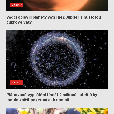
Vesmír
Vědci objevili planety větší než Jupiter s hustotou
cukrové vaty
Vesmír
Plánované vypuštění téměř 2 milionů satelitů by
mohlo zničit pozemní astronomii