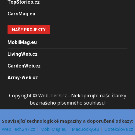
TopStories.cz
CarsMag.eu
NAŠE PROJEKTY
MobilMag.eu
LivingWeb.cz
GardenWeb.cz
Army-Web.cz
Copyright © Web-Tech.cz - Nekopírujte naše články
bez našeho písemného souhlasu!
Související technologické magazíny a doporučené odkazy:
WebTech247.cz
|
MobilMag.eu
|
MacBooky.eu
|
DotekSlova.cz