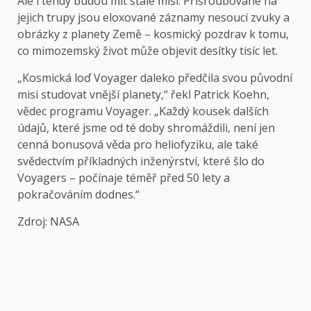
Ale i tehdy budou mít stále misi. Přišroubované na
jejich trupy jsou eloxované záznamy nesoucí zvuky a
obrázky z planety Země – kosmický pozdrav k tomu,
co mimozemský život může objevit desítky tisíc let.
„Kosmická loď Voyager daleko předčila svou původní
misi studovat vnější planety,“ řekl Patrick Koehn,
vědec programu Voyager. „Každý kousek dalších
údajů, které jsme od té doby shromáždili, není jen
cenná bonusová věda pro heliofyziku, ale také
svědectvím příkladných inženýrství, které šlo do
Voyagers – počínaje téměř před 50 lety a
pokračováním dodnes.“
Zdroj: NASA