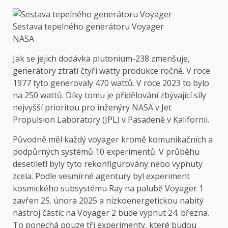
Sestava tepelného generátoru Voyager
NASA
Jak se jejich dodávka plutonium-238 zmenšuje,
generátory ztratí čtyři watty produkce ročně. V roce
1977 tyto generovaly 470 wattů. V roce 2023 to bylo
na 250 wattů. Díky tomu je přidělování zbývající síly
nejvyšší prioritou pro inženýry NASA v Jet
Propulsion Laboratory (JPL) v Pasadeně v Kalifornii.
Původně měl každý voyager kromě komunikačních a
podpůrných systémů 10 experimentů. V průběhu
desetiletí byly tyto rekonfigurovány nebo vypnuty
zcela. Podle vesmírné agentury byl experiment
kosmického subsystému Ray na palubě Voyager 1
zavřen 25. února 2025 a nízkoenergetickou nabitý
nástroj částic na Voyager 2 bude vypnut 24. března.
To ponechá pouze tři experimenty, které budou