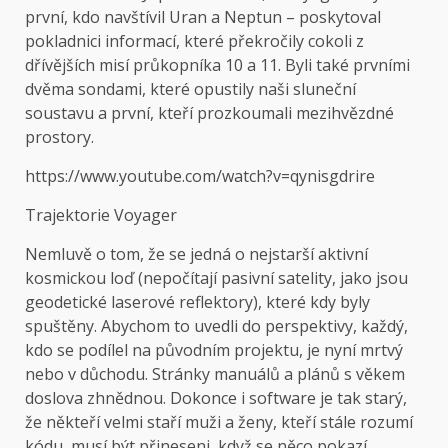
první, kdo navštívil Uran a Neptun – poskytoval
pokladnici informací, které překročily cokoli z
dřívějších misí průkopníka 10 a 11. Byli také prvními
dvěma sondami, které opustily naši sluneční
soustavu a první, kteří prozkoumali mezihvězdné
prostory.
https://www.youtube.com/watch?v=qynisgdrire
Trajektorie Voyager
Nemluvě o tom, že se jedná o nejstarší aktivní
kosmickou loď (nepočítají pasivní satelity, jako jsou
geodetické laserové reflektory), které kdy byly
spuštěny. Abychom to uvedli do perspektivy, každý,
kdo se podílel na původním projektu, je nyní mrtvý
nebo v důchodu. Stránky manuálů a plánů s věkem
doslova zhnědnou. Dokonce i software je tak starý,
že někteří velmi staří muži a ženy, kteří stále rozumí
kódu, musí být přineseni, když se něco pokazí.