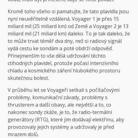
Kromě toho všeho si pamatujte, že tato plavidla jsou
nyní neuvěřitelně vzdálená. Voyager 1 je přes 15
miliard mil (25 miliard km) od Země a Voyager 2 je 13
miliard mil (21 miliard km) daleko. To je tak daleko, že
to může trvat téměř dva dny, než si radiový signál
vydá cestu ke sondám a poté obdrží odpověď.
Přinejmenším to vše dělá udržování těchto
ctihodných plavidel, protože počasí intenzivního
chladu a kosmického záření hlubokého prostoru
skutečnou bolest.
V průběhu let se Voyageři setkali s počítačovými
problémy, komunikační závady, problémy s
thrusterem a další obavy, ale největší a to, co
nakonec sondy zkáže, je to, že radio-termální
generátory (RTG), které jim dodávají elektřinu, aby
provozovaly jejich systémy a udržovaly je před
mrazem dolů.