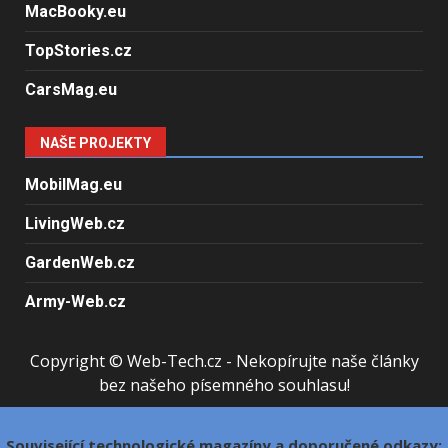
MacBooky.eu
TopStories.cz
CarsMag.eu
NAŠE PROJEKTY
MobilMag.eu
LivingWeb.cz
GardenWeb.cz
Army-Web.cz
Copyright © Web-Tech.cz - Nekopírujte naše články
bez našeho písemného souhlasu!
Související technologické magazíny a doporučené odkazy: