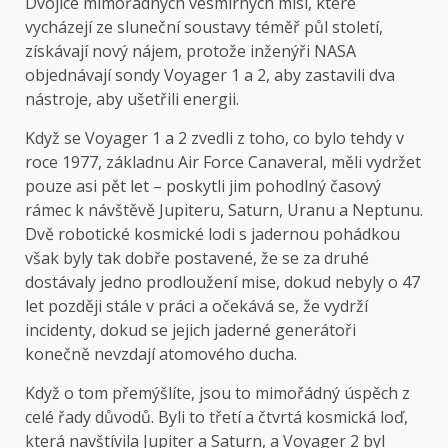
Dvojice mimořádných vesmírných misí, které
vycházejí ze sluneční soustavy téměř půl století,
získávají nový nájem, protože inženýři NASA
objednávají sondy Voyager 1 a 2, aby zastavili dva
nástroje, aby ušetřili energii.
Když se Voyager 1 a 2 zvedli z toho, co bylo tehdy v
roce 1977, základnu Air Force Canaveral, měli vydržet
pouze asi pět let – poskytli jim pohodlný časový
rámec k návštěvě Jupiteru, Saturn, Uranu a Neptunu.
Dvě robotické kosmické lodi s jadernou pohádkou
však byly tak dobře postavené, že se za druhé
dostávaly jedno prodloužení mise, dokud nebyly o 47
let později stále v práci a očekává se, že vydrží
incidenty, dokud se jejich jaderné generátoři
konečně nevzdají atomového ducha.
Když o tom přemýšlíte, jsou to mimořádný úspěch z
celé řady důvodů. Byli to třetí a čtvrtá kosmická loď,
která navštívila Jupiter a Saturn, a Voyager 2 byl