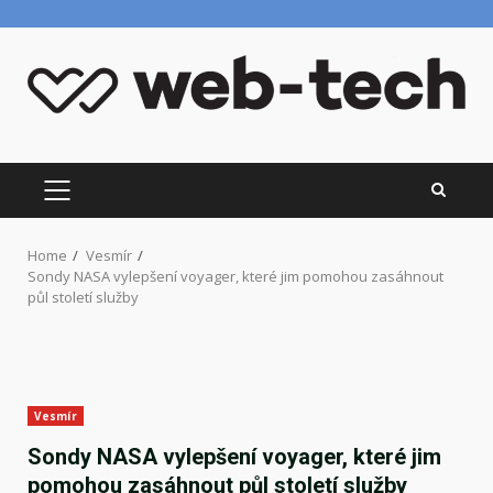
Skip
to
content
PRIMARY
MENU
Home
Vesmír
Sondy NASA vylepšení voyager, které jim pomohou zasáhnout
půl století služby
Vesmír
Sondy NASA vylepšení voyager, které jim
pomohou zasáhnout půl století služby