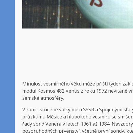
Minulost vesmírného věku může příští týden zaklep
modul Kosmos 482 Venus z roku 1972 nevítaně vrá
zemské atmosféry.
V rámci studené války mezi SSSR a Spojenými stát
průzkumu Měsíce a hlubokého vesmíru se smíšeným
řady sond Venera v letech 1961 až 1984. Navzdory
pozoruhodných prvenství, včetně první sondy, kte