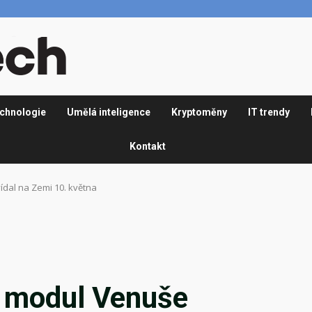
chnologie
Umělá inteligence
Kryptoměny
IT trendy
Kontakt
dal na Zemi 10. května
í modul Venuše