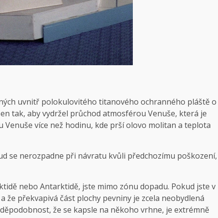
něných uvnitř polokulovitého titanového ochranného pláště o
ržen tak, aby vydržel průchod atmosférou Venuše, která je
hu Venuše více než hodinu, kde prší olovo molitan a teplota
kud se nerozpadne při návratu kvůli předchozímu poškození,
rktidě nebo Antarktidě, jste mimo zónu dopadu. Pokud jste v
ní a že překvapivá část plochy pevniny je zcela neobydlená
vděpodobnost, že se kapsle na někoho vrhne, je extrémně