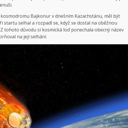
enuši.
 z kosmodromu Bajkonur v dnešním Kazachstánu, měl být
i startu selhal a rozpadl se, když se dostal na oběžnou
. Z tohoto důvodu si kosmická loď ponechala obecný název
ňoval na její selhání.