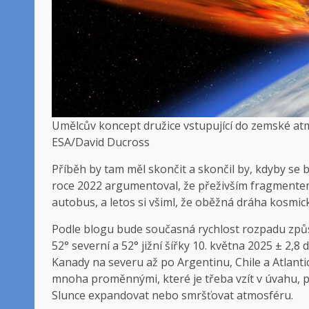
Umělcův koncept družice vstupující do zemské at
ESA/David Ducross
Příběh by tam měl skončit a skončil by, kdyby se
roce 2022 argumentoval, že přeživším fragmentem
autobus, a letos si všiml, že oběžná dráha kosmické
Podle blogu bude současná rychlost rozpadu zp
52° severní a 52° jižní šířky 10. května 2025 ± 2,
Kanady na severu až po Argentinu, Chile a Atlanti
mnoha proměnnými, které je třeba vzít v úvahu, př
Slunce expandovat nebo smršťovat atmosféru.