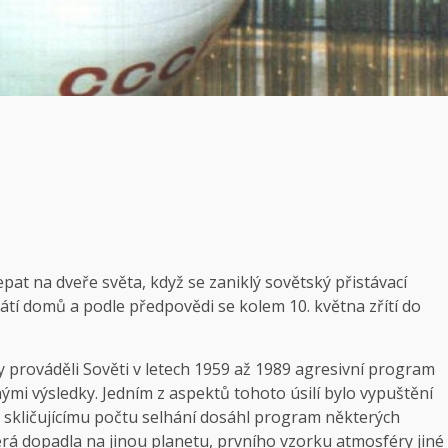
at na dveře světa, když se zaniklý sovětský přistávací
tí domů a podle předpovědi se kolem 10. května zřítí do
y prováděli Sověti v letech 1959 až 1989 agresivní program
i výsledky. Jedním z aspektů tohoto úsilí bylo vypuštění
 skličujícímu počtu selhání dosáhl program některých
rá dopadla na jinou planetu, prvního vzorku atmosféry jiné