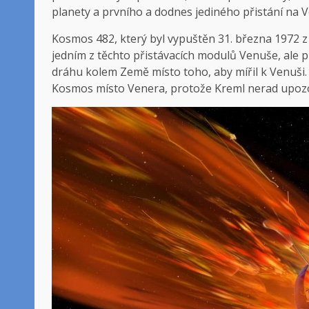
planety a prvního a dodnes jediného přistání na V
Kosmos 482, který byl vypuštěn 31. března 1972
jedním z těchto přistávacích modulů Venuše, ale př
dráhu kolem Země místo toho, aby mířil k Venuši
Kosmos místo Venera, protože Kreml nerad upozor