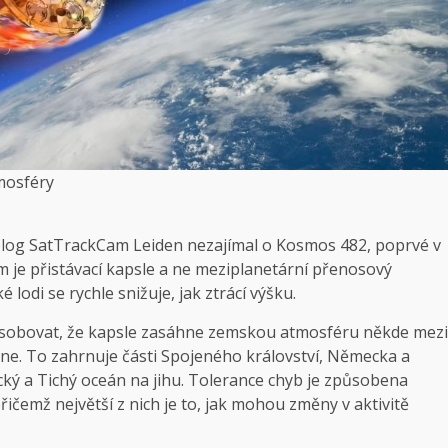
mosféry
 blog SatTrackCam Leiden nezajímal o Kosmos 482, poprvé v
 je přistávací kapsle a ne meziplanetární přenosový
 lodi se rychle snižuje, jak ztrácí výšku.
ůsobovat, že kapsle zasáhne zemskou atmosféru někde mezi
8 dne. To zahrnuje části Spojeného království, Německa a
cký a Tichý oceán na jihu. Tolerance chyb je způsobena
ičemž největší z nich je to, jak mohou změny v aktivitě