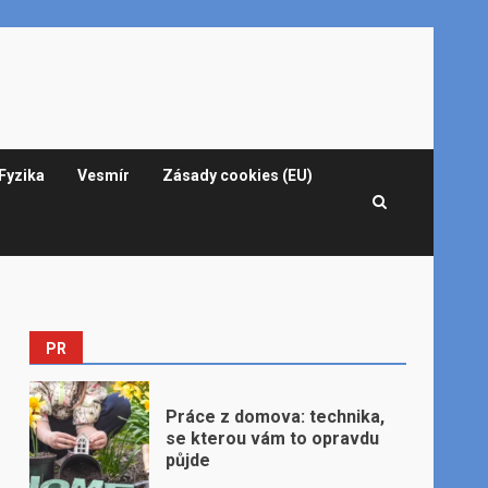
Fyzika
Vesmír
Zásady cookies (EU)
PR
Práce z domova: technika,
se kterou vám to opravdu
půjde