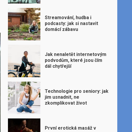
Streamování, hudba i
podcasty: jak si nastavit
domácí zábavu
Jak nenaletět internetovým
podvodům, které jsou čím
dál chytřejší
Technologie pro seniory: jak
jim usnadnit, ne
zkomplikovat život
První erotická masáž v