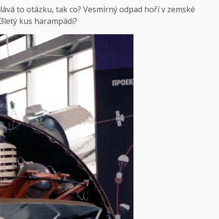
olává to otázku, tak co? Vesmírný odpad hoří v zemské
53letý kus harampádí?