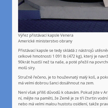
Výřez přistávací kapsle Venera
Americké ministerstvo obrany
Přistávací kapsle se tedy skládá z nástrojů utěs
celkové hmotnosti 1 091 lb (472 kg), který je nav
90krát hustší než ta naše, a poté přežil na povrc
molů síry.
Stručně řečeno, je to houževnatý malý koš, a po
má velmi dobrou šanci dosáhnout na zem.
Není však příliš důvodů k obavám. Pokud jste v A
ní, mějte na paměti, že Země je ze tří čtvrtin vod
nebo má velmi malou hustotu osídlení, takže pra