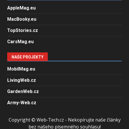
AppleMag.eu
MacBooky.eu
TopStories.cz
CarsMag.eu
NAŠE PROJEKTY
MobilMag.eu
LivingWeb.cz
GardenWeb.cz
Army-Web.cz
Copyright © Web-Tech.cz - Nekopírujte naše články
bez našeho písemného souhlasu!