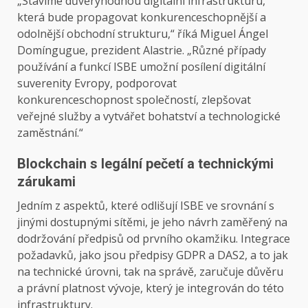
„Stavíme důvěryhodnou digitální infrastrukturu,
která bude propagovat konkurenceschopnější a
odolnější obchodní strukturu,“ říká Miguel Ángel
Domíngugue, prezident Alastrie. „Různé případy
používání a funkcí ISBE umožní posílení digitální
suverenity Evropy, podporovat
konkurenceschopnost společností, zlepšovat
veřejné služby a vytvářet bohatství a technologické
zaměstnání.“
Blockchain s legální pečetí a technickými
zárukami
Jedním z aspektů, které odlišují ISBE ve srovnání s
jinými dostupnými sítěmi, je jeho návrh zaměřený na
dodržování předpisů od prvního okamžiku. Integrace
požadavků, jako jsou předpisy GDPR a DAS2, a to jak
na technické úrovni, tak na správě, zaručuje důvěru
a právní platnost vývoje, který je integrován do této
infrastruktury.