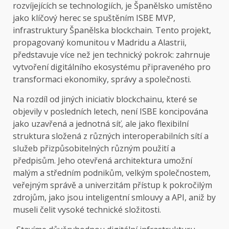
rozvíjejících se technologiích, je Španělsko umístěno
jako klíčový herec se spuštěním ISBE MVP,
infrastruktury Španělska blockchain. Tento projekt,
propagovaný komunitou v Madridu a Alastrii,
představuje více než jen technický pokrok: zahrnuje
vytvoření digitálního ekosystému připraveného pro
transformaci ekonomiky, správy a společnosti.
Na rozdíl od jiných iniciativ blockchainu, které se
objevily v posledních letech, není ISBE koncipována
jako uzavřená a jednotná síť, ale jako flexibilní
struktura složená z různých interoperabilních sítí a
služeb přizpůsobitelných různým použití a
předpisům. Jeho otevřená architektura umožní
malým a středním podnikům, velkým společnostem,
veřejným správě a univerzitám přístup k pokročilým
zdrojům, jako jsou inteligentní smlouvy a API, aniž by
museli čelit vysoké technické složitosti.