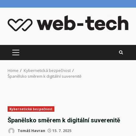
Skip
to
content
PRIMARY
MENU
Home
Kybernetická bezpečnost
Španělsko směrem k digitální suverenitě
Kybernetická bezpečnost
Španělsko směrem k digitální suverenitě
Tomáš Havran
15. 7. 2025