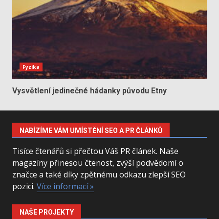
Fyzika
Vysvětlení jedinečné hádanky původu Etny
NABÍZÍME VÁM UMÍSTĚNÍ SEO A PR ČLÁNKŮ
Tisíce čtenářů si přečtou Váš PR článek. Naše
magazíny přinesou čtenost, zvýší podvědomí o
značce a také díky zpětnému odkazu zlepší SEO
pozici.
Více informací »
NAŠE PROJEKTY