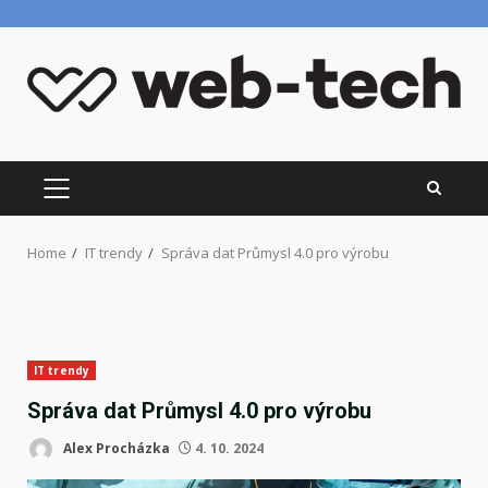
Skip
to
content
PRIMARY
MENU
Home
IT trendy
Správa dat Průmysl 4.0 pro výrobu
IT trendy
Správa dat Průmysl 4.0 pro výrobu
Alex Procházka
4. 10. 2024