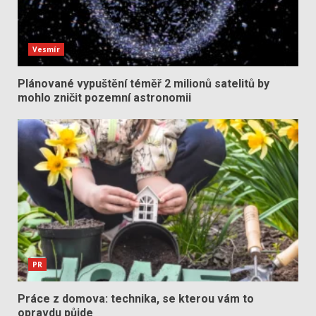
Vesmír
Plánované vypuštění téměř 2 milionů satelitů by
mohlo zničit pozemní astronomii
PR
Práce z domova: technika, se kterou vám to
opravdu půjde