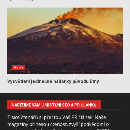
Fyzika
Vysvětlení jedinečné hádanky původu Etny
NABÍZÍME VÁM UMÍSTĚNÍ SEO A PR ČLÁNKŮ
Tisíce čtenářů si přečtou Váš PR článek. Naše
magazíny přinesou čtenost, zvýší podvědomí o