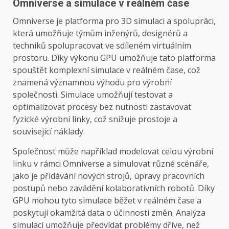
Omniverse a simulace v reálném čase
Omniverse je platforma pro 3D simulaci a spolupráci,
která umožňuje týmům inženýrů, designérů a
techniků spolupracovat ve sdíleném virtuálním
prostoru. Díky výkonu GPU umožňuje tato platforma
spouštět komplexní simulace v reálném čase, což
znamená významnou výhodu pro výrobní
společnosti. Simulace umožňují testovat a
optimalizovat procesy bez nutnosti zastavovat
fyzické výrobní linky, což snižuje prostoje a
související náklady.
Společnost může například modelovat celou výrobní
linku v rámci Omniverse a simulovat různé scénáře,
jako je přidávání nových strojů, úpravy pracovních
postupů nebo zavádění kolaborativních robotů. Díky
GPU mohou tyto simulace běžet v reálném čase a
poskytují okamžitá data o účinnosti změn. Analýza
simulací umožňuje předvídat problémy dříve, než