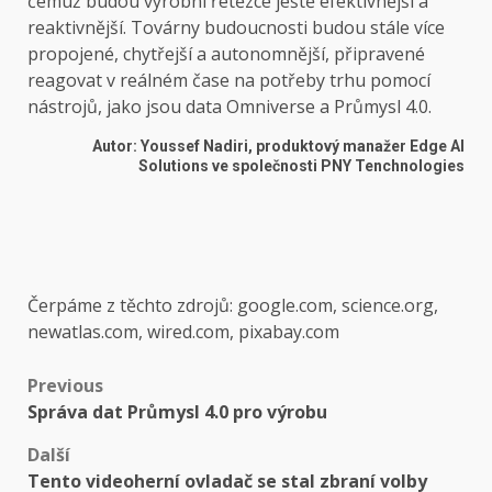
čemuž budou výrobní řetězce ještě efektivnější a
reaktivnější. Továrny budoucnosti budou stále více
propojené, chytřejší a autonomnější, připravené
reagovat v reálném čase na potřeby trhu pomocí
nástrojů, jako jsou data Omniverse a Průmysl 4.0.
Autor: Youssef Nadiri, produktový manažer Edge AI
Solutions ve společnosti PNY Tenchnologies
Čerpáme z těchto zdrojů: google.com, science.org,
newatlas.com, wired.com, pixabay.com
Post
Previous
Správa dat Průmysl 4.0 pro výrobu
navigation
Další
Tento videoherní ovladač se stal zbraní volby