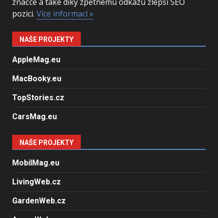
značce a také díky zpětnému odkazu zlepší SEO
pozici.
Více informací »
NAŠE PROJEKTY
AppleMag.eu
MacBooky.eu
TopStories.cz
CarsMag.eu
NAŠE PROJEKTY
MobilMag.eu
LivingWeb.cz
GardenWeb.cz