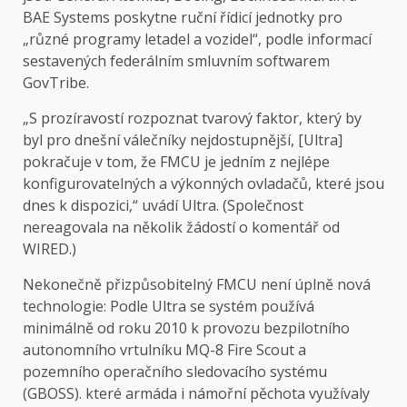
BAE Systems poskytne ruční řídicí jednotky pro
„různé programy letadel a vozidel“, podle informací
sestavených federálním smluvním softwarem
GovTribe.
„S prozíravostí rozpoznat tvarový faktor, který by
byl pro dnešní válečníky nejdostupnější, [Ultra]
pokračuje v tom, že FMCU je jedním z nejlépe
konfigurovatelných a výkonných ovladačů, které jsou
dnes k dispozici,“ uvádí Ultra. (Společnost
nereagovala na několik žádostí o komentář od
WIRED.)
Nekonečně přizpůsobitelný FMCU není úplně nová
technologie: Podle Ultra se systém používá
minimálně od roku 2010 k provozu bezpilotního
autonomního vrtulníku MQ-8 Fire Scout a
pozemního operačního sledovacího systému
(GBOSS). které armáda i námořní pěchota využívaly