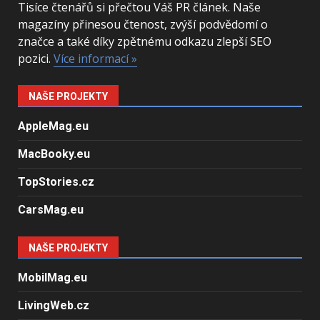
Tisíce čtenářů si přečtou Váš PR článek. Naše
magazíny přinesou čtenost, zvýší podvědomí o
značce a také díky zpětnému odkazu zlepší SEO
pozici.
Více informací »
NAŠE PROJEKTY
AppleMag.eu
MacBooky.eu
TopStories.cz
CarsMag.eu
NAŠE PROJEKTY
MobilMag.eu
LivingWeb.cz