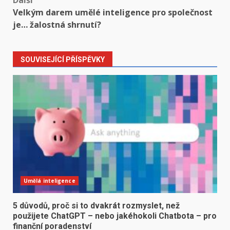
Další
Velkým darem umělé inteligence pro společnost
je… žalostná shrnutí?
SOUVISEJÍCÍ PŘÍSPĚVKY
Umělá inteligence
5 důvodů, proč si to dvakrát rozmyslet, než
použijete ChatGPT – nebo jakéhokoli Chatbota – pro
finanční poradenství