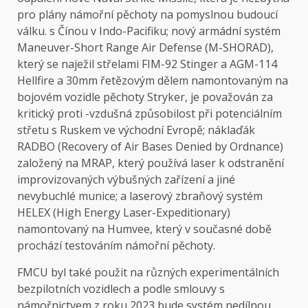
pro plány námořní pěchoty na pomyslnou budoucí
válku. s Čínou v Indo-Pacifiku; nový armádní systém
Maneuver-Short Range Air Defense (M-SHORAD),
který se naježil střelami FIM-92 Stinger a AGM-114
Hellfire a 30mm řetězovým dělem namontovaným na
bojovém vozidle pěchoty Stryker, je považován za
kritický proti -vzdušná způsobilost při potenciálním
střetu s Ruskem ve východní Evropě; náklaďák
RADBO (Recovery of Air Bases Denied by Ordnance)
založený na MRAP, který používá laser k odstranění
improvizovaných výbušných zařízení a jiné
nevybuchlé munice; a laserový zbraňový systém
HELEX (High Energy Laser-Expeditionary)
namontovaný na Humvee, který v současné době
prochází testováním námořní pěchoty.
FMCU byl také použit na různých experimentálních
bezpilotních vozidlech a podle smlouvy s
námořnictvem z roku 2023 bude systém nedílnou