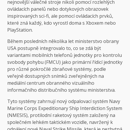
nejnovější válečné stroje nikoli pomocí rozlehlých
ovládacích panelů nebo dotykových obrazovek
inspirovaných sci-fi, ale pomocí ovládacích prvků,
které zná každý, kdo vyrostl doma s Xboxem nebo
PlayStation.
Během posledních několika let ministerstvo obrany
USA postupně integrovalo to, co se zdá být
variantami mobilních telefonů jednotky pro kontrolu
svobody pohybu (FMCU) jako primární řídicí jednotky
pro různé pokročilé zbraňové systémy, podle
veřejně dostupných snímků zveřejněných na
mediální centrum obranného vizuálního
informačního distribučního systému ministerstva.
Tyto systémy zahrnují nový odpalovací systém Navy
Marine Corps Expeditionary Ship Interdiction System
(NMESIS), protilodní raketový systém založený na
společném lehkém taktickém vozidle, navržený k
odpálení nové Naval Strike Missile, která je nezbytná