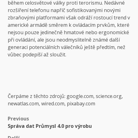
během celosvětové války proti terorismu. Nedávné
rozšíření telefonu napříč sofistikovanými novými
zbraňovými platformami však odráží rostoucí trend v
americké armádě směrem k ovládacím prvkům, které
nejsou pouze jedinečně hmatové nebo ergonomické
při ovládání, ale jsou neodmyslitelně známé další
generaci potenciálních válečníků ještě předtím, než
vůbec podepíší až sloužit.
Čerpáme z těchto zdrojů: google.com, science.org,
newatlas.com, wired.com, pixabay.com
Post
Previous
Správa dat Průmysl 4.0 pro výrobu
navigation