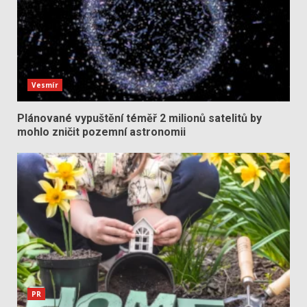
Vesmír
Plánované vypuštění téměř 2 milionů satelitů by
mohlo zničit pozemní astronomii
PR