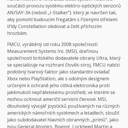
součástí provozu systému elektro-optických senzorů
AN/SAY-3A (neboli „I-Stalker“). který je navržen tak,
aby pomohl budoucím fregatám s řízenými střelami
třídy Constellation sledovat a čelit příchozím
hrozbám.
FMCU, vyráběný od roku 2008 společností
Measurement Systems Inc. (MSI), dceřinou
společností britského dodavatele obrany Ultra, který
se specializuje na rozhraní člověk-stroj, FMCU nabízí
podobný tvarový faktor jako standardní ovladač
Xbox nebo PlayStation, ale s odolným designem
určeným k ochraně jeho citlivá elektronika proti
jakémukoli nepřátelskému prostředí, ve kterém se
mohou ocitnout američtí servisní členové. MSI,
dlouholetý vývojář joysticků používaných na různých
amerických námořních systémech a letadlech, sloužil
jako subdodavatel hlavních obranných „primů“, jako
jsou General Atomics, Boeing, Lockheed Martin a