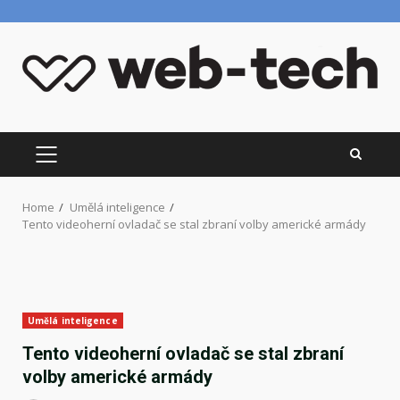
Skip
to
content
PRIMARY
MENU
Home
Umělá inteligence
Tento videoherní ovladač se stal zbraní volby americké armády
Umělá inteligence
Tento videoherní ovladač se stal zbraní
volby americké armády