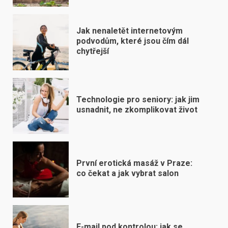
Jak nenaletět internetovým
podvodům, které jsou čím dál
chytřejší
Technologie pro seniory: jak jim
usnadnit, ne zkomplikovat život
První erotická masáž v Praze:
co čekat a jak vybrat salon
E-mail pod kontrolou: jak se