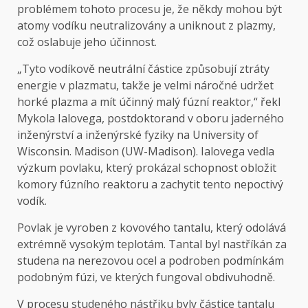
problémem tohoto procesu je, že někdy mohou být
atomy vodíku neutralizovány a uniknout z plazmy,
což oslabuje jeho účinnost.
„Tyto vodíkově neutrální částice způsobují ztráty
energie v plazmatu, takže je velmi náročné udržet
horké plazma a mít účinný malý fúzní reaktor,“ řekl
Mykola Ialovega, postdoktorand v oboru jaderného
inženýrství a inženýrské fyziky na University of
Wisconsin. Madison (UW-Madison). Ialovega vedla
výzkum povlaku, který prokázal schopnost obložit
komory fúzního reaktoru a zachytit tento nepoctivý
vodík.
Povlak je vyroben z kovového tantalu, který odolává
extrémně vysokým teplotám. Tantal byl nastříkán za
studena na nerezovou ocel a podroben podmínkám
podobným fúzi, ve kterých fungoval obdivuhodně.
V procesu studeného nástřiku byly částice tantalu