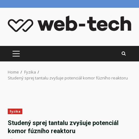
Skip
to
content
PRIMARY
MENU
Home
Fyzika
Studený sprej tantalu zvyšuje potenciál komor fúzního reaktoru
Fyzika
Studený sprej tantalu zvyšuje potenciál
komor fúzního reaktoru