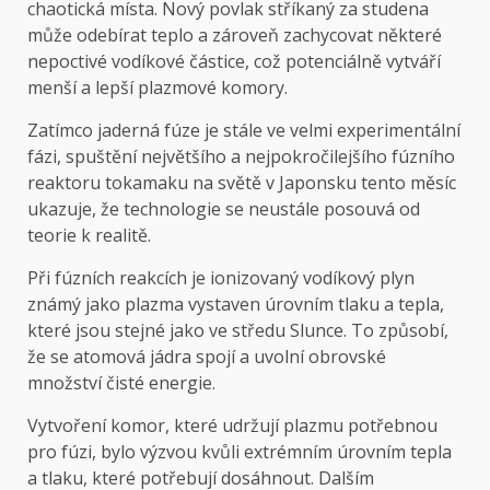
chaotická místa. Nový povlak stříkaný za studena
může odebírat teplo a zároveň zachycovat některé
nepoctivé vodíkové částice, což potenciálně vytváří
menší a lepší plazmové komory.
Zatímco jaderná fúze je stále ve velmi experimentální
fázi, spuštění největšího a nejpokročilejšího fúzního
reaktoru tokamaku na světě v Japonsku tento měsíc
ukazuje, že technologie se neustále posouvá od
teorie k realitě.
Při fúzních reakcích je ionizovaný vodíkový plyn
známý jako plazma vystaven úrovním tlaku a tepla,
které jsou stejné jako ve středu Slunce. To způsobí,
že se atomová jádra spojí a uvolní obrovské
množství čisté energie.
Vytvoření komor, které udržují plazmu potřebnou
pro fúzi, bylo výzvou kvůli extrémním úrovním tepla
a tlaku, které potřebují dosáhnout. Dalším