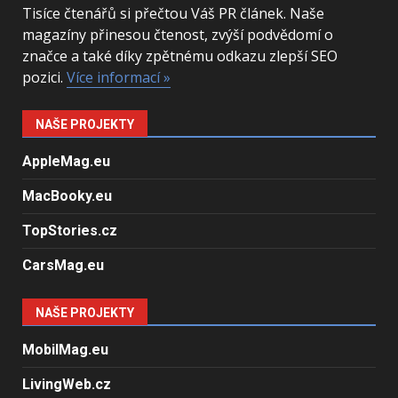
Tisíce čtenářů si přečtou Váš PR článek. Naše
magazíny přinesou čtenost, zvýší podvědomí o
značce a také díky zpětnému odkazu zlepší SEO
pozici.
Více informací »
NAŠE PROJEKTY
AppleMag.eu
MacBooky.eu
TopStories.cz
CarsMag.eu
NAŠE PROJEKTY
MobilMag.eu
LivingWeb.cz