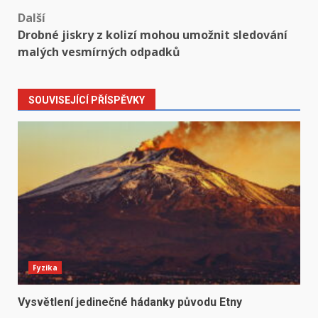
Další
Drobné jiskry z kolizí mohou umožnit sledování
malých vesmírných odpadků
SOUVISEJÍCÍ PŘÍSPĚVKY
Fyzika
Vysvětlení jedinečné hádanky původu Etny