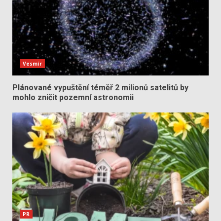
Vesmír
Plánované vypuštění téměř 2 milionů satelitů by
mohlo zničit pozemní astronomii
PR