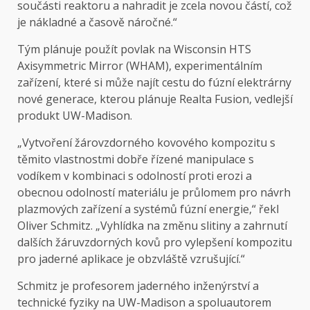
součásti reaktoru a nahradit je zcela novou částí, což
je nákladné a časově náročné.“
Tým plánuje použít povlak na Wisconsin HTS
Axisymmetric Mirror (WHAM), experimentálním
zařízení, které si může najít cestu do fúzní elektrárny
nové generace, kterou plánuje Realta Fusion, vedlejší
produkt UW-Madison.
„Vytvoření žárovzdorného kovového kompozitu s
těmito vlastnostmi dobře řízené manipulace s
vodíkem v kombinaci s odolností proti erozi a
obecnou odolností materiálu je průlomem pro návrh
plazmových zařízení a systémů fúzní energie,“ řekl
Oliver Schmitz. „Vyhlídka na změnu slitiny a zahrnutí
dalších žáruvzdorných kovů pro vylepšení kompozitu
pro jaderné aplikace je obzvláště vzrušující.“
Schmitz je profesorem jaderného inženýrství a
technické fyziky na UW-Madison a spoluautorem