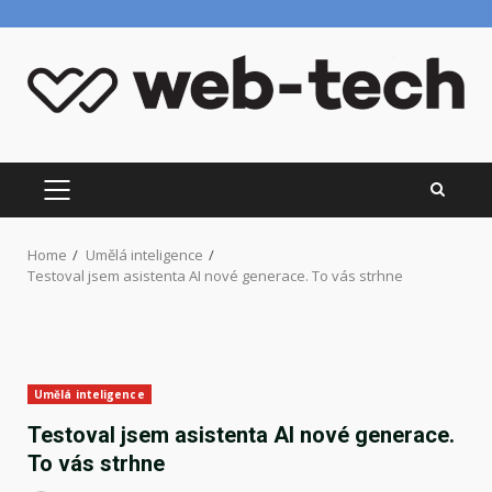
Skip
to
content
PRIMARY
MENU
Home
Umělá inteligence
Testoval jsem asistenta AI nové generace. To vás strhne
Umělá inteligence
Testoval jsem asistenta AI nové generace.
To vás strhne