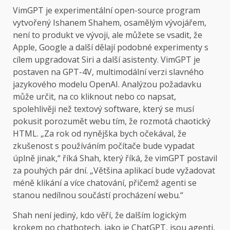
VimGPT je experimentální open-source program
vytvořený Ishanem Shahem, osamělým vývojářem,
není to produkt ve vývoji, ale můžete se vsadit, že
Apple, Google a další dělají podobné experimenty s
cílem upgradovat Siri a další asistenty. VimGPT je
postaven na GPT-4V, multimodální verzi slavného
jazykového modelu OpenAI. Analýzou požadavku
může určit, na co kliknout nebo co napsat,
spolehlivěji než textový software, který se musí
pokusit porozumět webu tím, že rozmotá chaotický
HTML. „Za rok od nynějška bych očekával, že
zkušenost s používáním počítače bude vypadat
úplně jinak,“ říká Shah, který říká, že vimGPT postavil
za pouhých pár dní. „Většina aplikací bude vyžadovat
méně klikání a více chatování, přičemž agenti se
stanou nedílnou součástí procházení webu.“
Shah není jediný, kdo věří, že dalším logickým
krokem po chatbotech, jako je ChatGPT, jsou agenti,