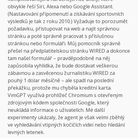
obvykle řeší Siri, Alexa nebo Google Assistant.
(Nastavování připomenutí a získávání sportovních
výsledků je tak z roku 2010.) Vyžaduje to porozumět
požadavku, přistupovat na web a najít správnou
stránku a poté správně pracovat s příslušnou
stránkou nebo formuláři. Můj pomocník správně
přešel na předplatitelskou stránku WIRED a dokonce
tam našel formulář – pravděpodobně na něj
zapůsobila vyhlídka, že bude dostávat veškerou
zábavnou a zasvěcenou žurnalistiku WIRED za
pouhý 1 dolar měsíčně – ale spadl na poslední
překážku, protože mu chyběla kreditní karta.
VimGPT využívá prohlížeč Chromium s otevřeným
zdrojovým kódem společnosti Google, který
neukládá informace o uživatelích. Mé další
experimenty ukázaly, že agent je však velmi zběhlý
ve vyhledávání vtipných kočičích videí nebo hledání
levných letenek.