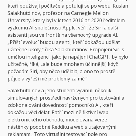
kteří používají počítače a potulují se po webu. Ruslan
Salakhutdinov, profesor na Carnegie Mellon
University, který byl v letech 2016 až 2020 ředitelem
výzkumu AI společnosti Apple, věří, že Siri a další
asistenti jsou ve frontě na všemocný upgrade AI.
„Příští evolucí budou agenti, kteří dokážou udělat
užitečné úkoly,“ říká Salakhutdinov. Propojení Siri s
umělou inteligencí, jako je napájení ChatGPT, by bylo
užitečné, říká, „ale bude mnohem účinnější, když
požádám Siri, aby něco udělala, a ono to prostě
půjde a vyřeší mé problémy za mě.“
Salakhutdinov a jeho studenti vyvinuli několik
simulovaných prostředí navržených pro testování a
zdokonalování dovedností pomocníků AI, kteří
dokážou věci dělat. Patří mezi ně fiktivní web
elektronického obchodu, modelovaná verze
nástěnky podobné Redditu a web s utajovanými
reklamami. Toto virtuální testovací pole pro