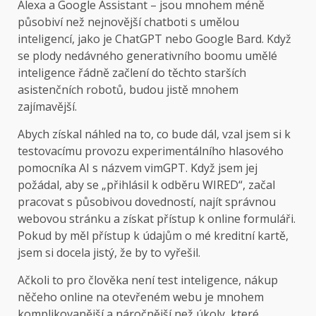
Alexa a Google Assistant – jsou mnohem méně
působiví než nejnovější chatboti s umělou
inteligencí, jako je ChatGPT nebo Google Bard. Když
se plody nedávného generativního boomu umělé
inteligence řádně začlení do těchto starších
asistenčních robotů, budou jistě mnohem
zajímavější.
Abych získal náhled na to, co bude dál, vzal jsem si k
testovacímu provozu experimentálního hlasového
pomocníka AI s názvem vimGPT. Když jsem jej
požádal, aby se „přihlásil k odběru WIRED“, začal
pracovat s působivou dovedností, najít správnou
webovou stránku a získat přístup k online formuláři.
Pokud by měl přístup k údajům o mé kreditní kartě,
jsem si docela jistý, že by to vyřešil.
Ačkoli to pro člověka není test inteligence, nákup
něčeho online na otevřeném webu je mnohem
komplikovanější a náročnější než úkoly, které