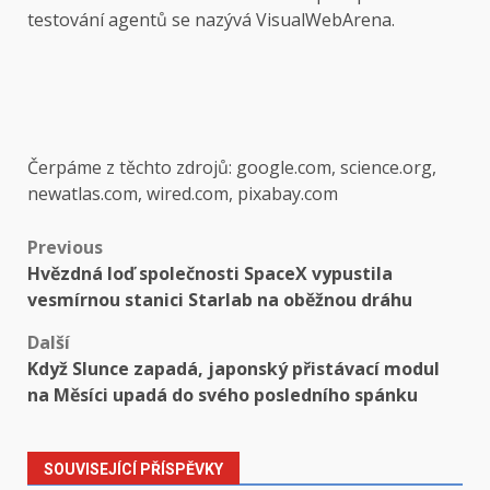
testování agentů se nazývá VisualWebArena.
Čerpáme z těchto zdrojů: google.com, science.org,
newatlas.com, wired.com, pixabay.com
Post
Previous
Hvězdná loď společnosti SpaceX vypustila
navigation
vesmírnou stanici Starlab na oběžnou dráhu
Další
Když Slunce zapadá, japonský přistávací modul
na Měsíci upadá do svého posledního spánku
SOUVISEJÍCÍ PŘÍSPĚVKY