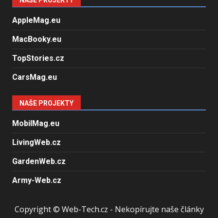
NAŠE PROJEKTY
AppleMag.eu
MacBooky.eu
TopStories.cz
CarsMag.eu
NAŠE PROJEKTY
MobilMag.eu
LivingWeb.cz
GardenWeb.cz
Army-Web.cz
Copyright © Web-Tech.cz - Nekopírujte naše články