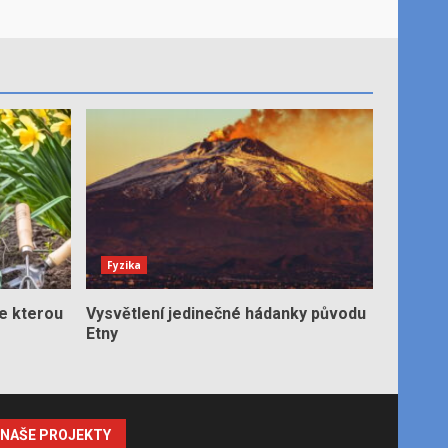
Fyzika
e kterou
Vysvětlení jedinečné hádanky původu
Etny
NAŠE PROJEKTY