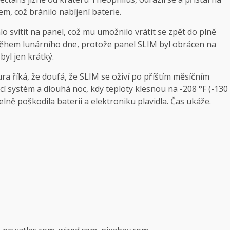
m, což bránilo nabíjení baterie.
o svítit na panel, což mu umožnilo vrátit se zpět do plně
během lunárního dne, protože panel SLIM byl obrácen na
byl jen krátký.
ra říká, že doufá, že SLIM se oživí po příštím měsíčním
í systém a dlouhá noc, kdy teploty klesnou na -208 °F (-130
lně poškodila baterii a elektroniku plavidla. Čas ukáže.