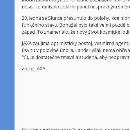
nose. To umístilo solární panel nesprávným směre
29. ledna se Slunce přesunulo do polohy, kde mohl
funkčního stavu. Bohužel bylo také velmi pozdě 
západ. To znamenalo, že nový život kosmické lodi 
JAXA zaujímá optimistický postoj, vesmírná agentu
úsvitu v polovině února. Lander však nemá ohřívac
°C), je dostatečně tmavá a studená, aby neopravite
Zdroj: JAXA