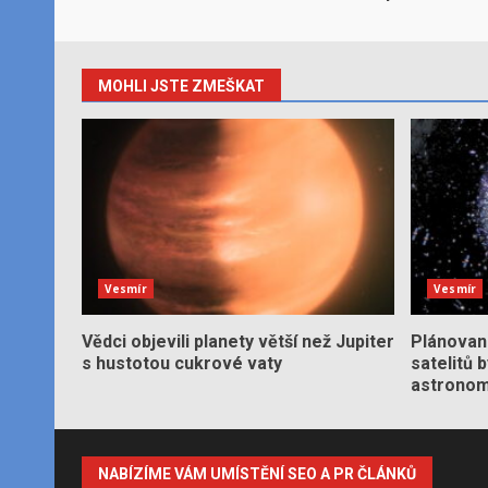
MOHLI JSTE ZMEŠKAT
Vesmír
Vesmír
Vědci objevili planety větší než Jupiter
Plánované
s hustotou cukrové vaty
satelitů 
astronom
NABÍZÍME VÁM UMÍSTĚNÍ SEO A PR ČLÁNKŮ