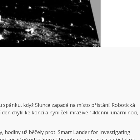
 spánku, když Slunce zapadá na místo přistání. Robotická
den chýlil ke konci a nyní čelí mrazivé 14denní lunární noci,
ny, hodiny už běžely proti Smart Lander for Investigating
taris jižně od kráteru Theophilus, odrazil se a přistál na