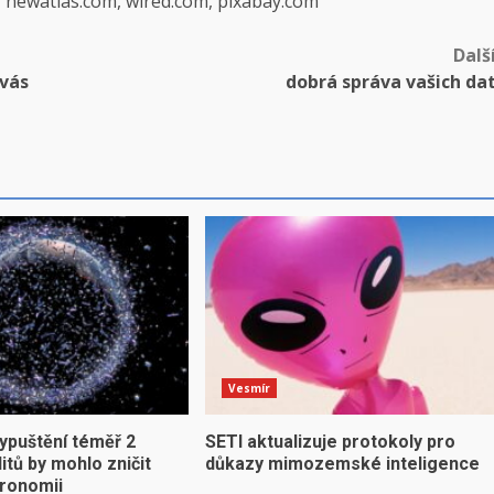
, newatlas.com, wired.com, pixabay.com
Dalš
 vás
dobrá správa vašich da
Vesmír
ypuštění téměř 2
SETI aktualizuje protokoly pro
litů by mohlo zničit
důkazy mimozemské inteligence
ronomii