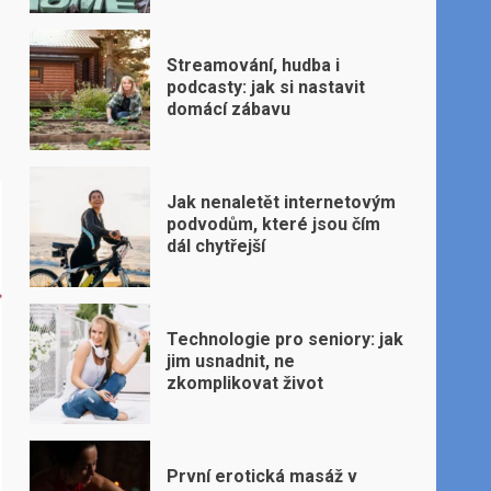
Streamování, hudba i
podcasty: jak si nastavit
domácí zábavu
Jak nenaletět internetovým
podvodům, které jsou čím
dál chytřejší
Technologie pro seniory: jak
jim usnadnit, ne
zkomplikovat život
První erotická masáž v