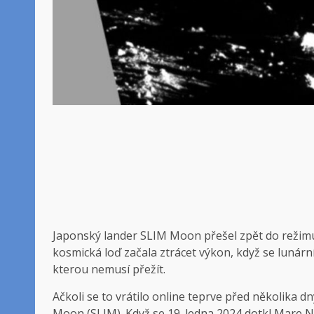
Japonský lander SLIM Moon přešel zpět do režimu
kosmická loď začala ztrácet výkon, když se lunární 
kterou nemusí přežít.
Ačkoli se to vrátilo online teprve před několika d
Moon (SLIM). Když se 19. ledna 2024 dotkl Mare Nec