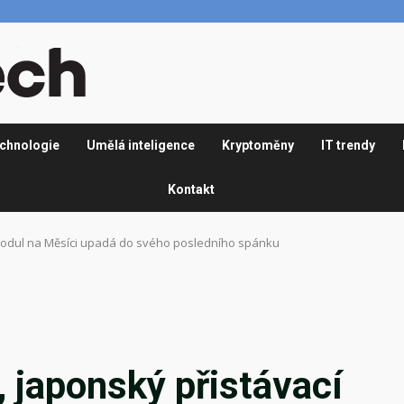
chnologie
Umělá inteligence
Kryptoměny
IT trendy
Kontakt
modul na Měsíci upadá do svého posledního spánku
 japonský přistávací