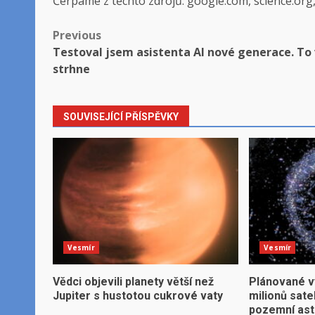
Čerpáme z těchto zdrojů: google.com, science.org
Post
Previous
Testoval jsem asistenta AI nové generace. To
navigation
strhne
SOUVISEJÍCÍ PŘÍSPĚVKY
Vesmír
Vesmír
Vědci objevili planety větší než
Plánované v
Jupiter s hustotou cukrové vaty
milionů sate
pozemní ast