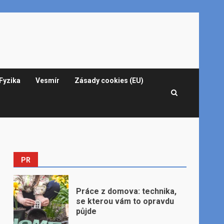
Fyzika
Vesmír
Zásady cookies (EU)
PR
Práce z domova: technika,
se kterou vám to opravdu
půjde