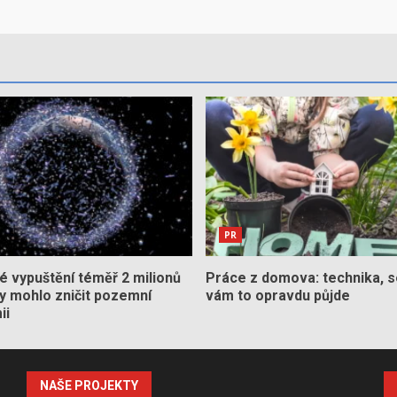
PR
 vypuštění téměř 2 milionů
Práce z domova: technika, s
by mohlo zničit pozemní
vám to opravdu půjde
ii
NAŠE PROJEKTY