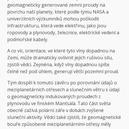
geomagneticky generované zemní proudy na
povrchu naší planety, které podle týmu NASA a
univerzitních výzkumníků mohou poškodit
infrastrukturu, která vede elektřinu, jako jsou
ropovody a plynovody, železnice, elektrické vedení a
podmořské kabely.
A co víc, orientace, ve které tyto vlny dopadnou na
Zemi, může dramaticky ovlivnit jejich rušivou sílu,
zjistili vědci. Zejména, když vlny dopadnou spíše
čelně než pod úhlem, generují větší pozemní proud.
Tým dospěl k tomuto závěru po porovnání údajů o
meziplanetárních otřesech a slunečním větru s údaji
o geomagneticky indukovaných proudech z
plynovodu ve finském Mäntsälä. Tato část světa
obecně zažívá polární záře v dobách zvýšené
sluneční aktivity. Vědci také zjistili, že geomagnetické
bouře způsobené meziplanetárními otřesy měly