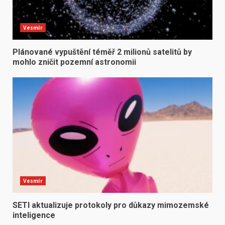
Vesmír
Plánované vypuštění téměř 2 milionů satelitů by
mohlo zničit pozemní astronomii
Vesmír
SETI aktualizuje protokoly pro důkazy mimozemské
inteligence