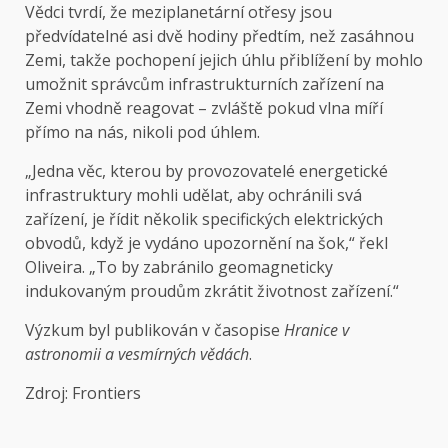
Vědci tvrdí, že meziplanetární otřesy jsou
předvídatelné asi dvě hodiny předtím, než zasáhnou
Zemi, takže pochopení jejich úhlu přiblížení by mohlo
umožnit správcům infrastrukturních zařízení na
Zemi vhodně reagovat – zvláště pokud vlna míří
přímo na nás, nikoli pod úhlem.
„Jedna věc, kterou by provozovatelé energetické
infrastruktury mohli udělat, aby ochránili svá
zařízení, je řídit několik specifických elektrických
obvodů, když je vydáno upozornění na šok,“ řekl
Oliveira. „To by zabránilo geomagneticky
indukovaným proudům zkrátit životnost zařízení.“
Výzkum byl publikován v časopise
Hranice v
astronomii a vesmírných vědách
.
Zdroj: Frontiers