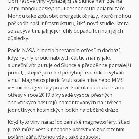
Obří rázové vlny vycházející ze Slunce nám zde na
Zemi mohou poskytnout dechberoucí polární záře.
Mohou také způsobit energetické rázy, které mohou
poškodit naši infrastrukturu, říká nová studie, která
se zabývá tím, jak jejich úhly dopadu formují jejich
důsledky.
Podle NASA k meziplanetárním otřesům dochází,
když rychlý proud nabitých částic známý jako
sluneční vítr putuje od Slunce a předběhne pomalejší
proud, „stejně jako loď pohybující se řekou vytváří
vlnu.“ Magnetospheric Multiscale mise nebo MMS
vesmírné agentury poprvé změřila meziplanetární
otřesy v roce 2019 díky sadě vysoce přesných
analytických nástrojů namontovaných na čtyřech
jednotlivých kosmických lodích na oběžné dráze.
Když tyto vlny narazí do zemské magnetosféry, stlačí
ji, což může vést k nápadně barevným zobrazením
polární záře. Mohou však také způsobit