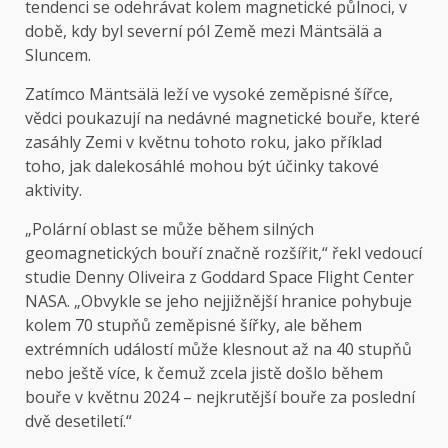
tendenci se odehrávat kolem magnetické půlnoci, v
době, kdy byl severní pól Země mezi Mäntsälä a
Sluncem.
Zatímco Mäntsälä leží ve vysoké zeměpisné šířce,
vědci poukazují na nedávné magnetické bouře, které
zasáhly Zemi v květnu tohoto roku, jako příklad
toho, jak dalekosáhlé mohou být účinky takové
aktivity.
„Polární oblast se může během silných
geomagnetických bouří značně rozšířit,“ řekl vedoucí
studie Denny Oliveira z Goddard Space Flight Center
NASA. „Obvykle se jeho nejjižnější hranice pohybuje
kolem 70 stupňů zeměpisné šířky, ale během
extrémních událostí může klesnout až na 40 stupňů
nebo ještě více, k čemuž zcela jistě došlo během
bouře v květnu 2024 – nejkrutější bouře za poslední
dvě desetiletí.“