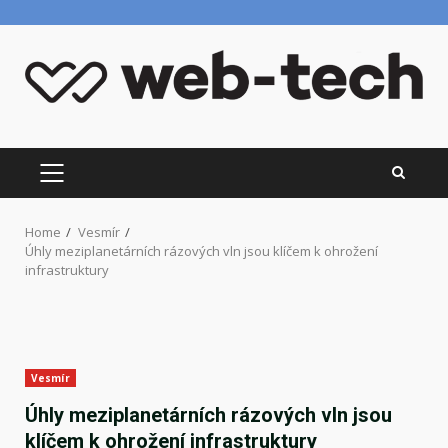
Skip
to
content
PRIMARY
MENU
Home
Vesmír
Úhly meziplanetárních rázových vln jsou klíčem k ohrožení
infrastruktury
Vesmír
Úhly meziplanetárních rázových vln jsou
klíčem k ohrožení infrastruktury