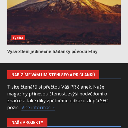
Fyzika
Vysvětlení jedinečné hádanky původu Etny
NABÍZÍME VÁM UMÍSTĚNÍ SEO A PR ČLÁNKŮ
Tisíce čtenářů si přečtou Váš PR článek. Naše
magazíny přinesou čtenost, zvýší podvědomí o
značce a také díky zpětnému odkazu zlepší SEO
pozici.
Více informací »
NAŠE PROJEKTY