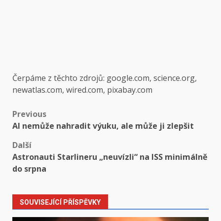
Čerpáme z těchto zdrojů: google.com, science.org,
newatlas.com, wired.com, pixabay.com
Post
Previous
AI nemůže nahradit výuku, ale může ji zlepšit
navigation
Další
Astronauti Starlineru „neuvízli“ na ISS minimálně
do srpna
SOUVISEJÍCÍ PŘÍSPĚVKY