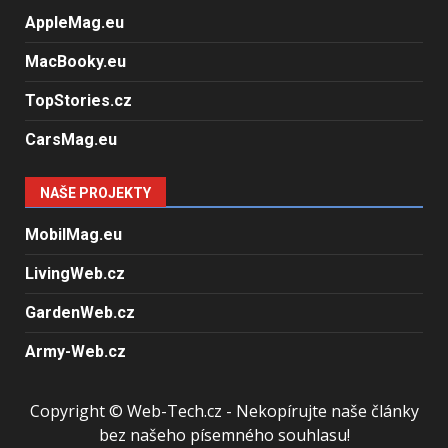
AppleMag.eu
MacBooky.eu
TopStories.cz
CarsMag.eu
NAŠE PROJEKTY
MobilMag.eu
LivingWeb.cz
GardenWeb.cz
Army-Web.cz
Copyright © Web-Tech.cz - Nekopírujte naše články
bez našeho písemného souhlasu!