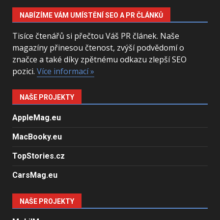
NABÍZÍME VÁM UMÍSTĚNÍ SEO A PR ČLÁNKŮ
Tisíce čtenářů si přečtou Váš PR článek. Naše
magazíny přinesou čtenost, zvýší podvědomí o
značce a také díky zpětnému odkazu zlepší SEO
pozici.
Více informací »
NAŠE PROJEKTY
AppleMag.eu
MacBooky.eu
TopStories.cz
CarsMag.eu
NAŠE PROJEKTY