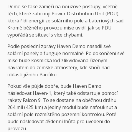
Demo se také zaměří na nouzové postupy, včetně
těch, které zahrnují Power Distribution Unit (PDU),
která řídí energii ze solárního pole a bateriových sad.
Kromě běžného provozu mise uvidí, jak se PDU
vypořádá se situací s více chybami.
Podle poslední zprávy Haven Demo nasadil své
solární panely a funguje normálně. Po dokončení své
mise bude kosmická loď zlikvidována řízeným
návratem do zemské atmosféry, kde shoří nad
oblastí jižního Pacifiku.
Pokud vše půjde dobře, bude Haven Demo
následovat Haven-1, který také odstartuje pomocí
rakety Falcon 9. To se dostane na oběžnou dráhu
264 mil (425 km) a jediný modul bude nafouknut a
solární pole rozmístěno pozemní kontrolou. Poté
bude následovat 45denní lhůta pro uvedení do
provozu.