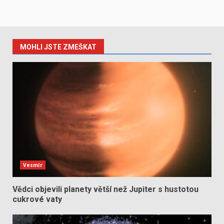
MOHLI JSTE ZMEŠKAT
Vesmír
Vědci objevili planety větší než Jupiter s hustotou
cukrové vaty