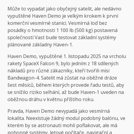
Může to vypadat jako obyčejný satelit, ale nedávno
vypuštěné Haven Demo je velkým krokem k první
komerční vesmírné stanici. Vesmírná loď bez
posádky o hmotnosti 1 100 lb (500 kg) postavená
společností Vast bude testovat základní systémy
plánované základny Haven-1.
Haven Demo, vypuštěné 1. listopadu 2025 na vrcholu
rakety SpaceX Falcon 9, bylo jedním z 18 sdílených
nákladů pro různé zákazníky, kteří tvořili misi
Bandwagon-4. Satelit má zůstat na oběžné dráze
šest měsíců, během kterých provede řadu testů, aby
se snížilo riziko selhání, až bude Haven-1 uveden na
oběžnou dráhu v květnu příštího roku.
Pravda, Haven Demo nevypadá jako vesmírná
lokalita. Neexistuje žádný modul podobný balónu, ve
kterém by se astronauti mohli poflakovat, ale má
pohonné systémy, letové počítače, navigační a