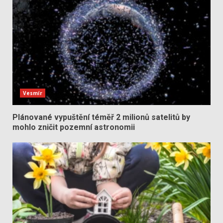
Vesmír
Plánované vypuštění téměř 2 milionů satelitů by
mohlo zničit pozemní astronomii