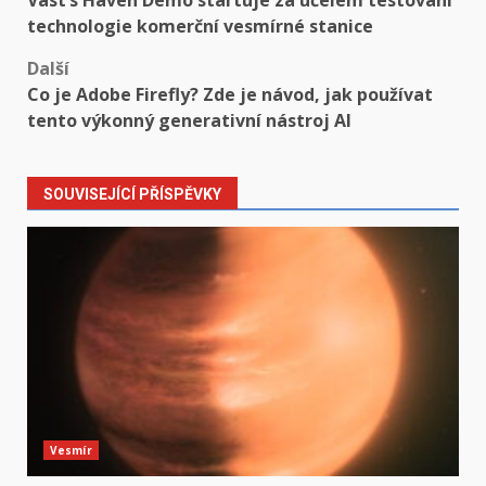
navigation
technologie komerční vesmírné stanice
Další
Co je Adobe Firefly? Zde je návod, jak používat
tento výkonný generativní nástroj AI
SOUVISEJÍCÍ PŘÍSPĚVKY
Vesmír