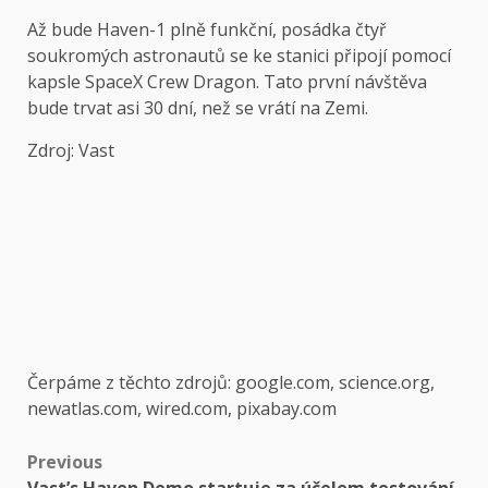
Až bude Haven-1 plně funkční, posádka čtyř
soukromých astronautů se ke stanici připojí pomocí
kapsle SpaceX Crew Dragon. Tato první návštěva
bude trvat asi 30 dní, než se vrátí na Zemi.
Zdroj: Vast
Čerpáme z těchto zdrojů: google.com, science.org,
newatlas.com, wired.com, pixabay.com
Post
Previous
Vast’s Haven Demo startuje za účelem testování