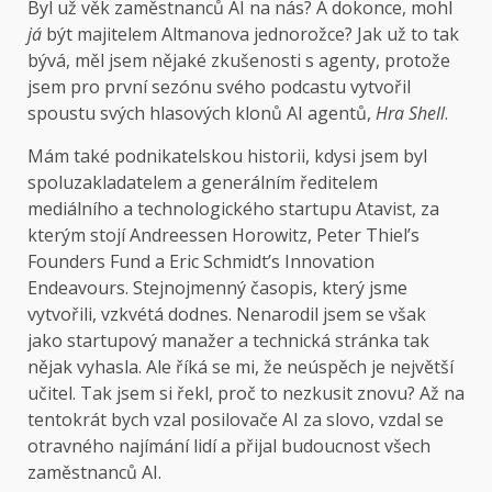
Byl už věk zaměstnanců AI na nás? A dokonce, mohl
já
být majitelem Altmanova jednorožce? Jak už to tak
bývá, měl jsem nějaké zkušenosti s agenty, protože
jsem pro první sezónu svého podcastu vytvořil
spoustu svých hlasových klonů AI agentů,
Hra Shell
.
Mám také podnikatelskou historii, kdysi jsem byl
spoluzakladatelem a generálním ředitelem
mediálního a technologického startupu Atavist, za
kterým stojí Andreessen Horowitz, Peter Thiel’s
Founders Fund a Eric Schmidt’s Innovation
Endeavours. Stejnojmenný časopis, který jsme
vytvořili, vzkvétá dodnes. Nenarodil jsem se však
jako startupový manažer a technická stránka tak
nějak vyhasla. Ale říká se mi, že neúspěch je největší
učitel. Tak jsem si řekl, proč to nezkusit znovu? Až na
tentokrát bych vzal posilovače AI za slovo, vzdal se
otravného najímání lidí a přijal budoucnost všech
zaměstnanců AI.