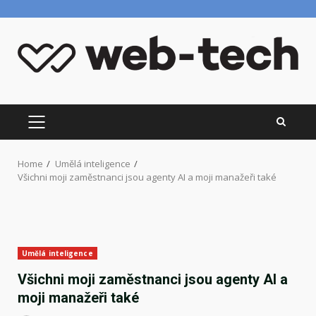
Skip
to
content
PRIMARY
MENU
Home
Umělá inteligence
Všichni moji zaměstnanci jsou agenty AI a moji manažeři také
Umělá inteligence
Všichni moji zaměstnanci jsou agenty AI a
moji manažeři také