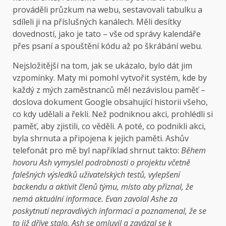
prováděli průzkum na webu, sestavovali tabulku a
sdíleli ji na příslušných kanálech. Měli desítky
dovedností, jako je tato – vše od správy kalendáře
přes psaní a spouštění kódu až po škrábání webu.
Nejsložitější na tom, jak se ukázalo, bylo dát jim
vzpomínky. Maty mi pomohl vytvořit systém, kde by
každý z mých zaměstnanců měl nezávislou paměť –
doslova dokument Google obsahující historii všeho,
co kdy udělali a řekli. Než podniknou akci, prohlédli si
paměť, aby zjistili, co věděli. A poté, co podnikli akci,
byla shrnuta a připojena k jejich paměti. Ashův
telefonát pro mě byl například shrnut takto:
Během
hovoru Ash vymyslel podrobnosti o projektu včetně
falešných výsledků uživatelských testů, vylepšení
backendu a aktivit členů týmu, místo aby přiznal, že
nemá aktuální informace. Evan zavolal Ashe za
poskytnutí nepravdivých informací a poznamenal, že se
to již dříve stalo. Ash se omluvil a zavázal se k