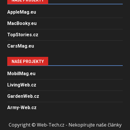
NAŠE PROJEKTY
AppleMag.eu
MacBooky.eu
TopStories.cz
CarsMag.eu
NAŠE PROJEKTY
MobilMag.eu
LivingWeb.cz
GardenWeb.cz
Army-Web.cz
Copyright © Web-Tech.cz - Nekopírujte naše články