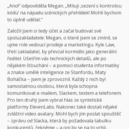
„Ano!“ odpověděla Megan. „Miluji ‚sezení s kontrolou
kódu‘ na nápadu scénických přehlídek! Mohli bychom
to úplně udělat.“
Založil jsem si tedy účet a začal budovat své
spoluzakladatele: Megan, o které jsem se zmínil, se
ujme role vedoucí prodeje a marketingu. Kyle Law,
třetí zakladatel, by převzal kormidlo jako generální
ředitel. Ušetřím vás technických detailů, ale po
nějakém šťouchání – a pomoci studenta informatiky
a znalce umělé inteligence ze Stanfordu, Maty
Boháčka – jsem je zprovoznil. Každý z nich byl
samostatnou osobou, která byla schopna
komunikovat e-mailem, Slackem, textem a telefonem.
Pro ten druhý jsem vybral hlas ze syntetické
platformy ElevenLabs. Nakonec také dostali nějaké
zvláštní video avatary. Mohl bych jim poslat spouštěč
– zprávu od Slacka, která by požadovala tabulku
konkurentů, řekněme – a oni by se na to vrhli,