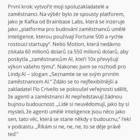
První krok: vytvořit
moji spoluzakladatelé a
zaměstnanci. Na výběr bylo ze spousty platforem,
jako je Kafka od Brainbase Labs, která se inzeruje
jako „platforma pro budování zaměstnanců umělé
inteligence, kterou používají Fortune 500 a rychle
rostoucí startupy“. Nebo Motion, která nedávno
získala 60 milionů dolarů za 550 milionů dolarů, aby
poskytla „zaměstnancům AI, kteří 10x převyšují
výkon vašeho týmu“. Nakonec jsem se rozhodl pro
Lindy.AI – slogan: „Seznamte se se svým prvním
zaměstnancem AI.“ Zdálo se to nejflexibilnější a
zakladatel Flo Crivello se pokoušel veřejnosti sdělit,
že agenti a zaměstnanci AI nepředstavují žádnou
bujnou budoucnost. „Lidé si neuvědomují, jako by si
mysleli, že agenti umělé inteligence jsou něco jako
sen, tato věc, která se stane někdy v budoucnu,“ řekl
v podcastu. „Říkám si ne, ne, ne, to se děje právě
teď.“