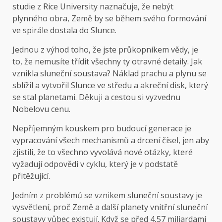
studie z Rice University naznačuje, že nebýt
plynného obra, Země by se během svého formování
ve spirále dostala do Slunce.
Jednou z výhod toho, že jste průkopníkem vědy, je
to, že nemusíte třídit všechny ty otravné detaily. Jak
vznikla sluneční soustava? Náklad prachu a plynu se
sblížil a vytvořil Slunce ve středu a akreční disk, který
se stal planetami. Děkuji a cestou si vyzvednu
Nobelovu cenu.
Nepříjemným kouskem pro budoucí generace je
vypracování všech mechanismů a drcení čísel, jen aby
zjistili, že to všechno vyvolává nové otázky, které
vyžadují odpovědi v cyklu, který je v podstatě
přitěžující.
Jedním z problémů se vznikem sluneční soustavy je
vysvětlení, proč Země a další planety vnitřní sluneční
soustavy vůbec existují. Když se před 4,57 miliardami