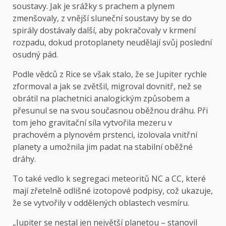
soustavy. Jak je srážky s prachem a plynem
zmenšovaly, z vnější sluneční soustavy by se do
spirály dostávaly další, aby pokračovaly v krmení
rozpadu, dokud protoplanety neudělají svůj poslední
osudný pád.
Podle vědců z Rice se však stalo, že se Jupiter rychle
zformoval a jak se zvětšil, migroval dovnitř, než se
obrátil na plachetnici analogickým způsobem a
přesunul se na svou současnou oběžnou dráhu. Při
tom jeho gravitační síla vytvořila mezeru v
prachovém a plynovém prstenci, izolovala vnitřní
planety a umožnila jim padat na stabilní oběžné
dráhy.
To také vedlo k segregaci meteoritů NC a CC, které
mají zřetelně odlišné izotopové podpisy, což ukazuje,
že se vytvořily v oddělených oblastech vesmíru.
„Jupiter se nestal jen největší planetou – stanovil