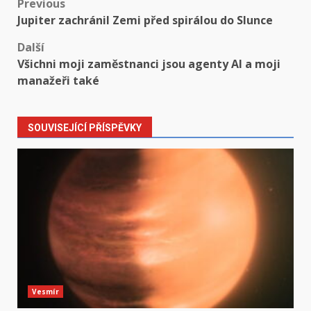
Post
Previous
Jupiter zachránil Zemi před spirálou do Slunce
navigation
Další
Všichni moji zaměstnanci jsou agenty AI a moji
manažeři také
SOUVISEJÍCÍ PŘÍSPĚVKY
Vesmír