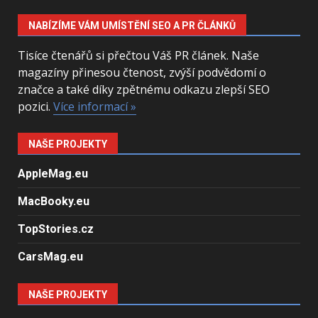
NABÍZÍME VÁM UMÍSTĚNÍ SEO A PR ČLÁNKŮ
Tisíce čtenářů si přečtou Váš PR článek. Naše
magazíny přinesou čtenost, zvýší podvědomí o
značce a také díky zpětnému odkazu zlepší SEO
pozici.
Více informací »
NAŠE PROJEKTY
AppleMag.eu
MacBooky.eu
TopStories.cz
CarsMag.eu
NAŠE PROJEKTY