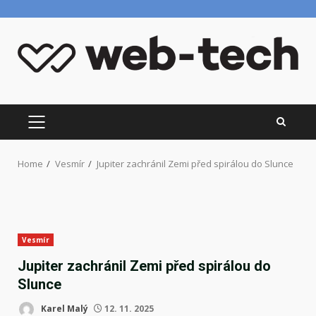
Skip
to
content
PRIMARY
MENU
Home
Vesmír
Jupiter zachránil Zemi před spirálou do Slunce
Vesmír
Jupiter zachránil Zemi před spirálou do
Slunce
Karel Malý
12. 11. 2025