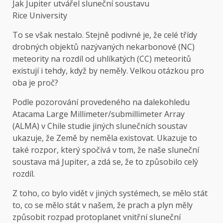
Jak Jupiter utvářel sluneční soustavu
Rice University
To se však nestalo. Stejně podivné je, že celé třídy
drobných objektů nazývaných nekarbonové (NC)
meteority na rozdíl od uhlíkatých (CC) meteoritů
existují i ​​tehdy, když by neměly. Velkou otázkou pro
oba je proč?
Podle pozorování provedeného na dalekohledu
Atacama Large Millimeter/submillimeter Array
(ALMA) v Chile studie jiných slunečních soustav
ukazuje, že Země by neměla existovat. Ukazuje to
také rozpor, který spočívá v tom, že naše sluneční
soustava má Jupiter, a zdá se, že to způsobilo celý
rozdíl.
Z toho, co bylo vidět v jiných systémech, se mělo stát
to, co se mělo stát v našem, že prach a plyn měly
způsobit rozpad protoplanet vnitřní sluneční