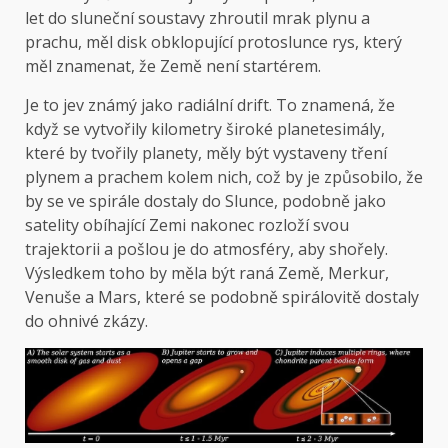
let do sluneční soustavy zhroutil mrak plynu a
prachu, měl disk obklopující protoslunce rys, který
měl znamenat, že Země není startérem.
Je to jev známý jako radiální drift. To znamená, že
když se vytvořily kilometry široké planetesimály,
které by tvořily planety, měly být vystaveny tření
plynem a prachem kolem nich, což by je způsobilo, že
by se ve spirále dostaly do Slunce, podobně jako
satelity obíhající Zemi nakonec rozloží svou
trajektorii a pošlou je do atmosféry, aby shořely.
Výsledkem toho by měla být raná Země, Merkur,
Venuše a Mars, které se podobně spirálovitě dostaly
do ohnivé zkázy.