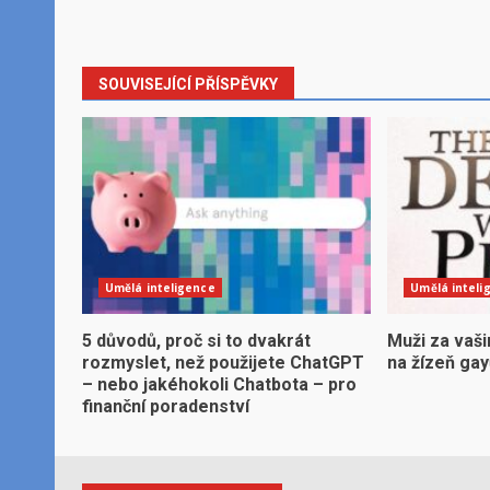
navigation
SOUVISEJÍCÍ PŘÍSPĚVKY
Umělá inteligence
Umělá inteli
5 důvodů, proč si to dvakrát
Muži za vaši
rozmyslet, než použijete ChatGPT
na žízeň ga
– nebo jakéhokoli Chatbota – pro
finanční poradenství