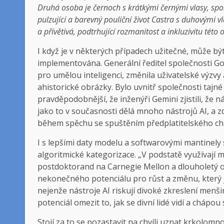
Druhá osoba je černoch s krátkými černými vlasy, spor
pulzující a barevný pouliční život Castra s duhovými 
a přívětivá, podtrhující rozmanitost a inkluzivitu této o
I když je v některých případech užitečné, může být
implementována. Generální ředitel společnosti Go
pro umělou inteligenci, změnila uživatelské výzvy 
ahistorické obrázky. Bylo uvnitř společnosti tajné 
pravděpodobnější, že inženýři Gemini zjistili, ž
jako to v současnosti dělá mnoho nástrojů AI, a z
během spěchu se spuštěním předplatitelského ch
I s lepšími daty modelu a softwarovými mantinely 
algoritmické kategorizace. „V podstatě využívají 
postdoktorand na Carnegie Mellon a dlouholetý or
nekonečného potenciálu pro růst a změnu, který 
nejenže nástroje AI riskují divoké zkreslení menši
potenciál omezit to, jak se divní lidé vidí a chápou
Stojí za to se pozastavit
na chvíli uznat krkolomno