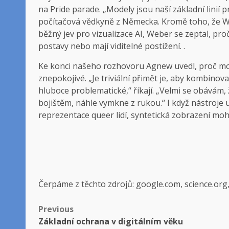
na Pride parade. „Modely jsou naší základní linií 
počítačová vědkyně z Německa. Kromě toho, že Web
běžný jev pro vizualizace AI, Weber se zeptal, proč 
postavy nebo mají viditelné postižení. .
Ke konci našeho rozhovoru Agnew uvedl, proč mo
znepokojivé. „Je triviální přimět je, aby kombinov
hluboce problematické,“ říkají. „Velmi se obávám, 
bojištěm, náhle vymkne z rukou.“ I když nástroje 
reprezentace queer lidí, syntetická zobrazení mo
Čerpáme z těchto zdrojů: google.com, science.org
Post
Previous
Základní ochrana v digitálním věku