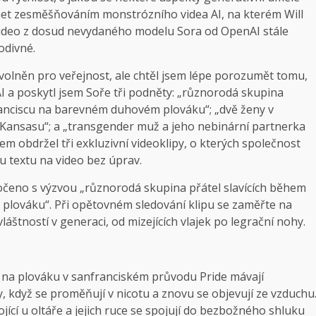
ternet zesměšňováním monstrózního videa AI, na kterém Will
o-video z dosud nevydaného modelu Sora od OpenAI stále
odivné.
 uvolněn pro veřejnost, ale chtěl jsem lépe porozumět tomu,
AI a poskytl jsem Soře tři podněty: „různorodá skupina
Franciscu na barevném duhovém plováku“; „dvě ženy v
 Kansasu“; a „transgender muž a jeho nebinární partnerka
em obdržel tři exkluzivní videoklipy, o kterých společnost
u textu na video bez úprav.
očeno s výzvou „různorodá skupina přátel slavících během
plováku“. Při opětovném sledování klipu se zaměřte na
zvláštností v generaci, od mizejících vlajek po legrační nohy.
cí na plováku v sanfranciském průvodu Pride mávají
y, když se proměňují v nicotu a znovu se objevují ze vzduchu
ojící u oltáře a jejich ruce se spojují do bezbožného shluku