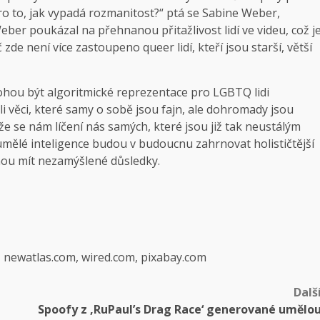
pro to, jak vypadá rozmanitost?“ ptá se Sabine Weber,
er poukázal na přehnanou přitažlivost lidí ve videu, což j
zde není více zastoupeno queer lidí, kteří jsou starší, větší
hou být algoritmické reprezentace pro LGBTQ lidi
ali věci, které samy o sobě jsou fajn, ale dohromady jsou
že se nám líčení nás samých, které jsou již tak neustálým
umělé inteligence budou v budoucnu zahrnovat holističtější
hou mít nezamýšlené důsledky.
, newatlas.com, wired.com, pixabay.com
Dalš
Spoofy z ‚RuPaul’s Drag Race‘ generované umělo