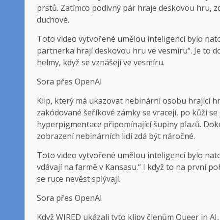
prstů. Zatímco podivný pár hraje deskovou hru, zdá
duchové.
Toto video vytvořené umělou inteligencí bylo na
partnerka hrají deskovou hru ve vesmíru“. Je to d
helmy, když se vznášejí ve vesmíru.
Sora přes OpenAI
Klip, který má ukazovat nebinární osobu hrající h
zakódované šeříkové zámky se vracejí, po kůži se ji
hyperpigmentace připomínající šupiny plazů. Dokon
zobrazení nebinárních lidí zdá být náročné.
Toto video vytvořené umělou inteligencí bylo nat
vdávají na farmě v Kansasu.“ I když to na první poh
se ruce nevěst splývají.
Sora přes OpenAI
Když WIRED ukázali tyto klipy členům Queer in AI, 