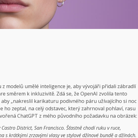
u z modelů umělé inteligence je, aby vývojáři přidali zábradlí
are směrem k inkluzivitě. Zdá se, že OpenAI zvolila tento
 aby „nakreslil karikaturu podivného páru užívajícího si noc
se ho zeptal, na celý odstavec, který zahrnoval pohlaví, rasu
 vytvořená ChatGPT z mého původního požadavku na obrázek:
 Castro District, San Francisco. Šťastně chodí ruku v ruce,
ena s krátkými zrzavými vlasy ve stylové džínové bundě a džínách.