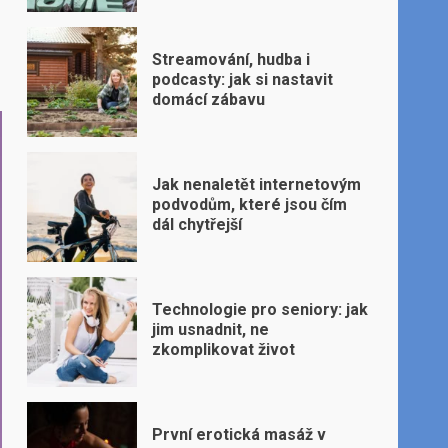
Streamování, hudba i
podcasty: jak si nastavit
domácí zábavu
Jak nenaletět internetovým
podvodům, které jsou čím
dál chytřejší
Technologie pro seniory: jak
jim usnadnit, ne
zkomplikovat život
První erotická masáž v