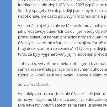
inteligence stále zlepšují. V roce 2023 vzplál in
Smith jí špagety. O rok později jsou klipy text-t
nedokonalé, ale často jsou svým fotorealismem p
Video nástroj AI je stále ve fázi výzkumu a nebyl
jak představuje queer lidi. Oslovil jsem tedy Open
přátel oslavující během přehlídky hrdosti v San 
úžasných svatebních šatech se vdávají na farmě v
hrají deskovou hru ve vesmíru“. O týden později js
tvrdí, že byly vygenerovány jejím modelem převod
Toto video vytvořené umělou inteligencí bylo nat
sanfranciské Pride parade na barevném duhovém 
různé lidi, kteří jezdí na plováku, abyste si všimli 
Sora přes OpenAI
Videoklipy jsou chaotické, ale úžasné. Lidé jedou
duhovými vlajkami, které porušují fyzikální zákon
Dvě nevěsty v bílých šatech se na sebe usmívají st