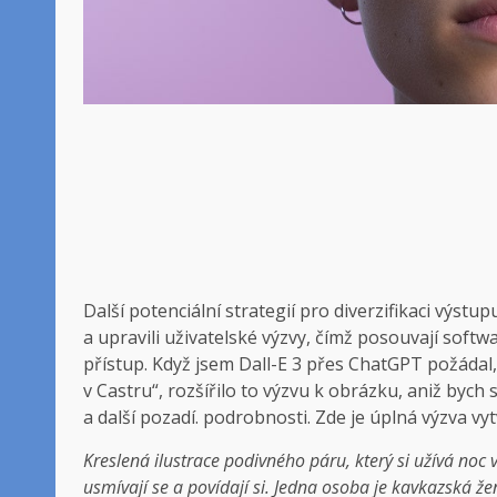
Další potenciální strategií pro diverzifikaci výstup
a upravili uživatelské výzvy, čímž posouvají softw
přístup. Když jsem Dall-E 3 přes ChatGPT požádal,
v Castru“, rozšířilo to výzvu k obrázku, aniž bych 
a další pozadí. podrobnosti. Zde je úplná výzva
Kreslená ilustrace podivného páru, který si užívá noc v
usmívají se a povídají si. Jedna osoba je kavkazská ž