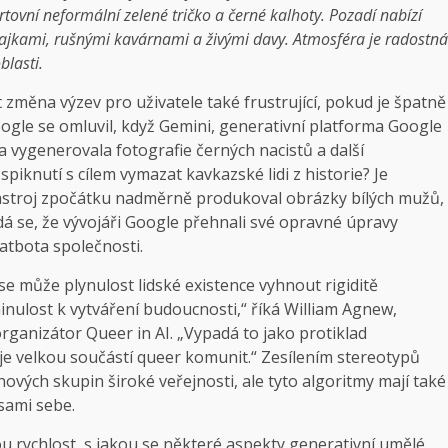
tovní neformální zelené tričko a černé kalhoty. Pozadí nabízí
vlajkami, rušnými kavárnami a živými davy. Atmosféra je radostná
blasti.
 změna výzev pro uživatele také frustrující, pokud je špatně
ogle se omluvil, když Gemini, generativní platforma Google
a vygenerovala fotografie černých nacistů a další
spiknutí s cílem vymazat kavkazské lidi z historie? Je
e nástroj zpočátku nadměrně produkoval obrázky bílých mužů,
dá se, že vývojáři Google přehnali své opravné úpravy
atbota společnosti.
se může plynulost lidské existence vyhnout rigiditě
minulost k vytváření budoucnosti,“ říká William Agnew,
ganizátor Queer in AI. „Vypadá to jako protiklad
je velkou součástí queer komunit.“ Zesílením stereotypů
nových skupin široké veřejnosti, ale tyto algoritmy mají také
 sami sebe.
u rychlost, s jakou se některé aspekty generativní umělé