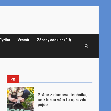
Fyzika
Vesmír
Zásady cookies (EU)
PR
Práce z domova: technika,
se kterou vám to opravdu
půjde