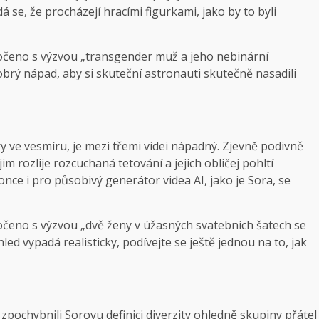
 se, že procházejí hracími figurkami, jako by to byli
točeno s výzvou „transgender muž a jeho nebinární
obrý nápad, aby si skuteční astronauti skutečně nasadili
ry ve vesmíru, je mezi třemi videi nápadný. Zjevně podivně
m rozlije rozcuchaná tetování a jejich obličej pohltí
ce i pro působivý generátor videa AI, jako je Sora, se
očeno s výzvou „dvě ženy v úžasných svatebních šatech se
led vypadá realisticky, podívejte se ještě jednou na to, jak
zpochybnili Sorovu definici diverzity ohledně skupiny přátel