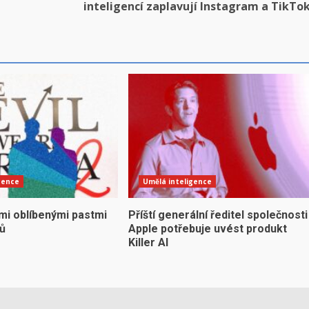
inteligencí zaplavují Instagram a TikTo
gence
Umělá inteligence
mi oblíbenými pastmi
Příští generální ředitel společnosti
yů
Apple potřebuje uvést produkt
Killer AI