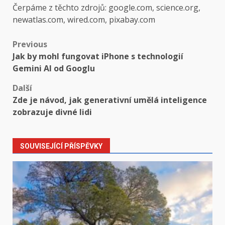
Čerpáme z těchto zdrojů: google.com, science.org,
newatlas.com, wired.com, pixabay.com
Post
Previous
Jak by mohl fungovat iPhone s technologií
navigation
Gemini AI od Googlu
Další
Zde je návod, jak generativní umělá inteligence
zobrazuje divné lidi
SOUVISEJÍCÍ PŘÍSPĚVKY