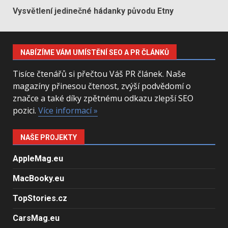
Vysvětlení jedinečné hádanky původu Etny
NABÍZÍME VÁM UMÍSTĚNÍ SEO A PR ČLÁNKŮ
Tisíce čtenářů si přečtou Váš PR článek. Naše
magazíny přinesou čtenost, zvýší podvědomí o
značce a také díky zpětnému odkazu zlepší SEO
pozici.
Více informací »
NAŠE PROJEKTY
AppleMag.eu
MacBooky.eu
TopStories.cz
CarsMag.eu