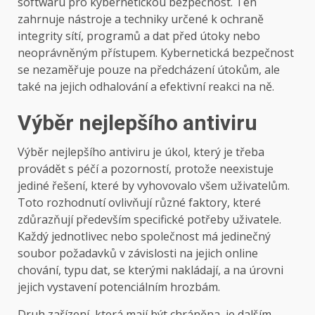
softwaru pro kybernetickou bezpečnost. Ten
zahrnuje nástroje a techniky určené k ochraně
integrity sítí, programů a dat před útoky nebo
neoprávněným přístupem. Kybernetická bezpečnost
se nezaměřuje pouze na předcházení útokům, ale
také na jejich odhalování a efektivní reakci na ně.
Výběr nejlepšího antiviru
Výběr nejlepšího antiviru je úkol, který je třeba
provádět s péčí a pozorností, protože neexistuje
jediné řešení, které by vyhovovalo všem uživatelům.
Toto rozhodnutí ovlivňují různé faktory, které
zdůrazňují především specifické potřeby uživatele.
Každý jednotlivec nebo společnost má jedinečný
soubor požadavků v závislosti na jejich online
chování, typu dat, se kterými nakládají, a na úrovni
jejich vystavení potenciálním hrozbám.
Druh zařízení, která mají být chráněna, je dalším