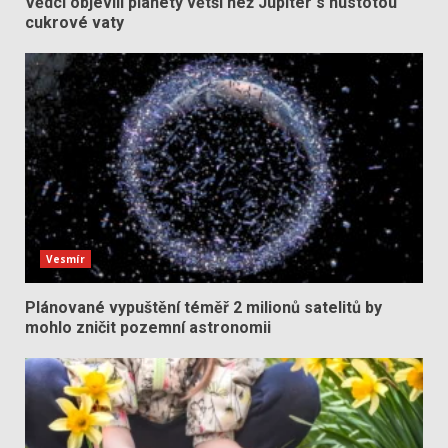
Vědci objevili planety větší než Jupiter s hustotou
cukrové vaty
Vesmír
Plánované vypuštění téměř 2 milionů satelitů by
mohlo zničit pozemní astronomii