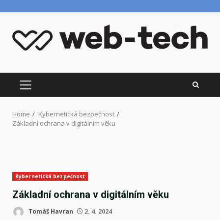
Skip
to
content
PRIMARY
MENU
Home
Kybernetická bezpečnost
Základní ochrana v digitálním věku
Kybernetická bezpečnost
Základní ochrana v digitálním věku
Tomáš Havran
2. 4. 2024