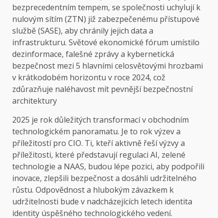
bezprecedentním tempem, se společnosti uchylují k
nulovým sítím (ZTN) již zabezpečenému přístupové
službě (SASE), aby chránily jejich data a
infrastrukturu. Světové ekonomické fórum umístilo
dezinformace, falešné zprávy a kybernetická
bezpečnost mezi 5 hlavními celosvětovými hrozbami
v krátkodobém horizontu v roce 2024, což
zdůrazňuje naléhavost mít pevnější bezpečnostní
architektury
2025 je rok důležitých transformací v obchodním
technologickém panoramatu. Je to rok výzev a
příležitostí pro CIO. Ti, kteří aktivně řeší výzvy a
příležitosti, které představují regulaci AI, zelené
technologie a NAAS, budou lépe pozici, aby podpořili
inovace, zlepšili bezpečnost a dosáhli udržitelného
růstu. Odpovědnost a hlubokým závazkem k
udržitelnosti bude v nadcházejících letech identita
identity úspěšného technologického vedení.