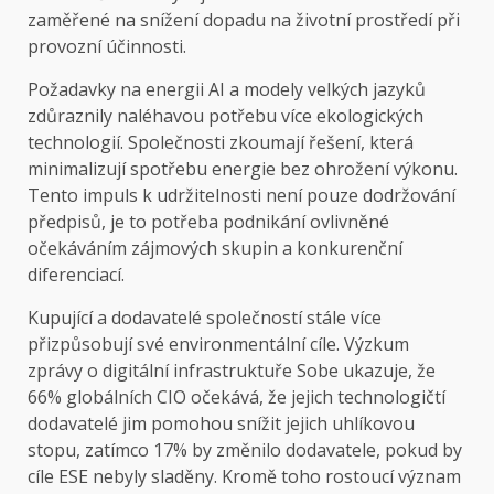
zaměřené na snížení dopadu na životní prostředí při
provozní účinnosti.
Požadavky na energii AI a modely velkých jazyků
zdůraznily naléhavou potřebu více ekologických
technologií. Společnosti zkoumají řešení, která
minimalizují spotřebu energie bez ohrožení výkonu.
Tento impuls k udržitelnosti není pouze dodržování
předpisů, je to potřeba podnikání ovlivněné
očekáváním zájmových skupin a konkurenční
diferenciací.
Kupující a dodavatelé společností stále více
přizpůsobují své environmentální cíle. Výzkum
zprávy o digitální infrastruktuře Sobe ukazuje, že
66% globálních CIO očekává, že jejich technologičtí
dodavatelé jim pomohou snížit jejich uhlíkovou
stopu, zatímco 17% by změnilo dodavatele, pokud by
cíle ESE nebyly sladěny. Kromě toho rostoucí význam