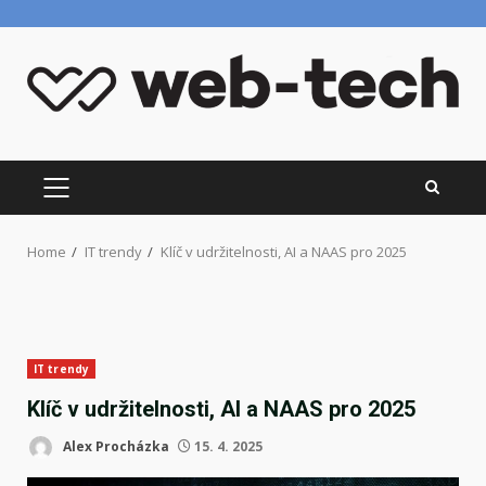
Skip
to
content
PRIMARY
MENU
Home
IT trendy
Klíč v udržitelnosti, AI a NAAS pro 2025
IT trendy
Klíč v udržitelnosti, AI a NAAS pro 2025
Alex Procházka
15. 4. 2025