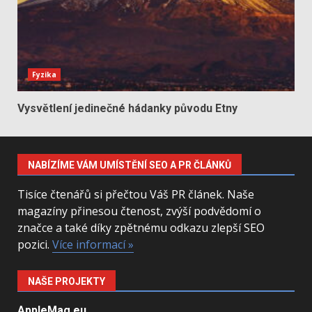
Fyzika
Vysvětlení jedinečné hádanky původu Etny
NABÍZÍME VÁM UMÍSTĚNÍ SEO A PR ČLÁNKŮ
Tisíce čtenářů si přečtou Váš PR článek. Naše
magazíny přinesou čtenost, zvýší podvědomí o
značce a také díky zpětnému odkazu zlepší SEO
pozici.
Více informací »
NAŠE PROJEKTY
AppleMag.eu