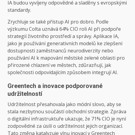
IA budou vyvíjeny odpovědné a sladěny s evropskými
standardy.
Zrychluje se také přístup AI pro dobro. Podle
výzkumu Colta uznává 64% CIO roli AI při podpoře
strategií životního prostředí a správy. Aplikace IA,
jako je používání generativních modelů ke zlepšení
dostupnosti zaměstnanců neurodiverzity nebo
používání AI k mapování městské zelené oblasti pro
přirozené chlazení ve městech, zdůrazňují, jak
společnosti odpovídajícím způsobem integrují AI.
Greentech a inovace podporované
udržitelností
Udržitelnost přesahovala jako módní slovo, aby se
stala nezbytnou součástí obchodní strategie. Zpráva
o digitální infrastruktuře ukazuje, že 71% CIO je nyní
zodpovědné za úsilí o udržitelnost jejich organizací.
Tato změna katalyzuje vlnu inovací v Greentech