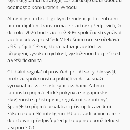
jejich digitálních strategií, což zaručuje dlouhodobou
odolnost a konkurenční výhodu.
AI není jen technologickým trendem, je to centrální
motor digitální transformace. Gartner předpovídá, že
do roku 2026 bude více než 90% společností využívat
vícetiprudová prostředí. V letošním roce se očekává
větší přijetí řešení, která nabízejí vícetódové
připojení, vysokou rychlost, vyztuženou bezpečnost
a větší flexibilita.
Globální regulační prostředí pro AI se rychle vyvíjí,
protože společnosti a političtí vůdci se snaží
vyrovnat inovace s etickými úvahami. Zatímco
Japonsko přijímá etické pokyny a singapurské
zkušenosti s přístupem „regulační karantény“,
Španělsko přijímá proaktivní přístup k zavedení
zákona o umělé inteligenci EU a zavádí pevné rámce
dodržování předpisů před jeho úplnou použitelnost
v srpnu 2026.