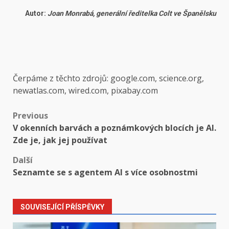
Autor:
Joan Monrabá, generální ředitelka Colt ve Španělsku
Čerpáme z těchto zdrojů: google.com, science.org,
newatlas.com, wired.com, pixabay.com
Post
Previous
V okenních barvách a poznámkových blocích je AI.
navigation
Zde je, jak jej používat
Další
Seznamte se s agentem AI s více osobnostmi
SOUVISEJÍCÍ PŘÍSPĚVKY