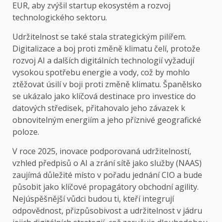
EUR, aby zvýšil startup ekosystém a rozvoj
technologického sektoru.
Udržitelnost se také stala strategickým pilířem.
Digitalizace a boj proti změně klimatu čelí, protože
rozvoj AI a dalších digitálních technologií vyžadují
vysokou spotřebu energie a vody, což by mohlo
ztěžovat úsilí v boji proti změně klimatu. Španělsko
se ukázalo jako klíčová destinace pro investice do
datových středisek, přitahovalo jeho závazek k
obnovitelným energiím a jeho příznivé geografické
poloze.
V roce 2025, inovace podporovaná udržitelností,
vzhled předpisů o AI a zrání sítě jako služby (NAAS)
zaujímá důležité místo v pořadu jednání CIO a bude
působit jako klíčové propagátory obchodní agility.
Nejúspěšnější vůdci budou ti, kteří integrují
odpovědnost, přizpůsobivost a udržitelnost v jádru