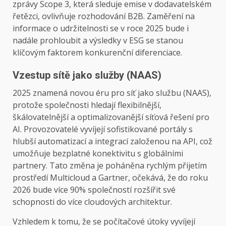
zprávy Scope 3, která sleduje emise v dodavatelském
řetězci, ovlivňuje rozhodování B2B. Zaměření na
informace o udržitelnosti se v roce 2025 bude i
nadále prohloubit a výsledky v ESG se stanou
klíčovým faktorem konkurenční diferenciace.
Vzestup sítě jako služby (NAAS)
2025 znamená novou éru pro síť jako službu (NAAS),
protože společnosti hledají flexibilnější,
škálovatelnější a optimalizovanější síťová řešení pro
AI. Provozovatelé vyvíjejí sofistikované portály s
hlubší automatizací a integrací založenou na API, což
umožňuje bezplatné konektivitu s globálními
partnery. Tato změna je poháněna rychlým přijetím
prostředí Multicloud a Gartner, očekává, že do roku
2026 bude více 90% společností rozšířit své
schopnosti do více cloudových architektur.
Vzhledem k tomu, že se počítačové útoky vyvíjejí