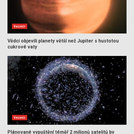
Vesmír
Vědci objevili planety větší než Jupiter s hustotou
cukrové vaty
Vesmír
Plánované vypuštění téměř 2 milionů satelitů by