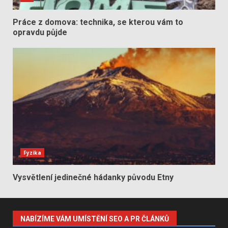
Práce z domova: technika, se kterou vám to
opravdu půjde
Fyzika
Vysvětlení jedinečné hádanky původu Etny
NABÍZÍME VÁM UMÍSTĚNÍ SEO A PR ČLÁNKŮ