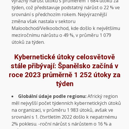
výrazný nárůst útoků s průměrem 1 684 útoků za
týden, což představuje podstatný nárůst o 22 % ve
srovnání s předchozím rokem. Nejvýraznější
změna však nastala v sektoru
Maloobchod/Velkoobchod, kde došlo k největšímu
meziročnímu nárůstu o 49 %, v průměru 1 079
útoků za týden.
Kybernetické útoky celosvětově
stále přibývají: Španělsko začíná v
roce 2023 průměrně 1 252 útoky za
týden
Globální údaje podle regionu:
Africký region
měl nejvyšší počet týdenních kybernetických útoků
na organizaci, v průměru 1 983 útoků, avšak ve
srovnání s 1. čtvrtletím 2022 došlo k nepatrnému
2% poklesu. -roční nárůst s nárůstem o 16 % a