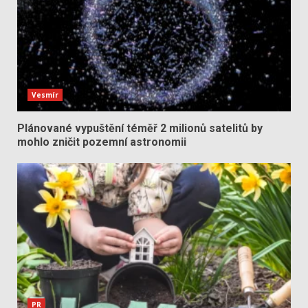
Vesmír
Plánované vypuštění téměř 2 milionů satelitů by
mohlo zničit pozemní astronomii
PR