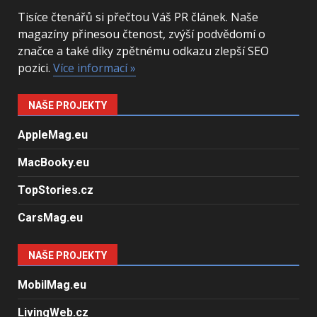
Tisíce čtenářů si přečtou Váš PR článek. Naše
magazíny přinesou čtenost, zvýší podvědomí o
značce a také díky zpětnému odkazu zlepší SEO
pozici.
Více informací »
NAŠE PROJEKTY
AppleMag.eu
MacBooky.eu
TopStories.cz
CarsMag.eu
NAŠE PROJEKTY
MobilMag.eu
LivingWeb.cz