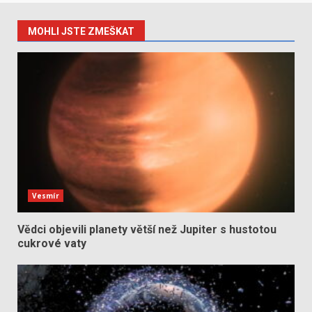
MOHLI JSTE ZMEŠKAT
Vesmír
Vědci objevili planety větší než Jupiter s hustotou
cukrové vaty