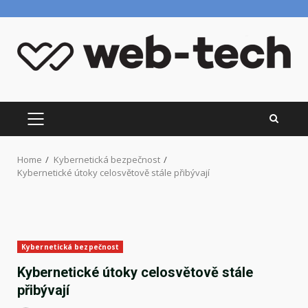
Skip
to
content
PRIMARY
MENU
Home
Kybernetická bezpečnost
Kybernetické útoky celosvětově stále přibývají
Kybernetická bezpečnost
Kybernetické útoky celosvětově stále
přibývají