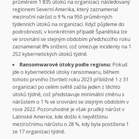
průměrem 1 835 útoků na organizaci; následovaný
regionem Severní Amerika, který zaznamenal
meziroční nárůst o 9 % na 950 průměrných
týdenních útoků na organizaci. Když půjdeme do
podrobností, v konkrétním případě Španělska lze
ve srovnání se stejným obdobím předchozího roku
zaznamenat 8% snížení, což omezuje incidenty na 1
252 kybernetických útoků týdně.
Ransomwarové útoky podle regionu:
Pokud
jde o kybernetické útoky ransomwaru, během
tohoto prvního čtvrtletí roku 2023 přibližně 1 z 31
organizací po celém světě zažila jeden z těchto
útoků týdně, což představuje minimální změnu s
nárůstem o 1 % ve srovnání se stejným obdobím v
roce 2022. Pozoruhodné je však prudký nárůst v
Latinské Americe, kde došlo k největšímu
meziročnímu nárůstu o 28 %, kdy byla postižena 1
ze 17 organizací týdně.