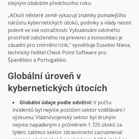
stejným obdobím předchozího roku.
„Ačkoli některé země vykazují známky pomalejšího
nárůstu kybernetických útoků, podniky a vlády nesmí
polevit ve své ostražitosti. Vybudování odolného
prostředí založeného na prevenci a konsolidaci je
zásadní pro zmírnění rizik,“ vysvětluje Eusebio Nieva,
technický ředitel Check Point Software pro
Španělsko a Portugalsko.
Globální úroveň v
kybernetických útocích
Globální údaje podle odvětví:
V počtu
incidentů byl nejvíce postižen sektor vzdělávání /
výzkumu; Vládní/vojenský sektor byl druhým
nejvíce napadeným s průměrem 1 725 útoků za
týden; zatímco sektor zdravotnictví zaznamenal