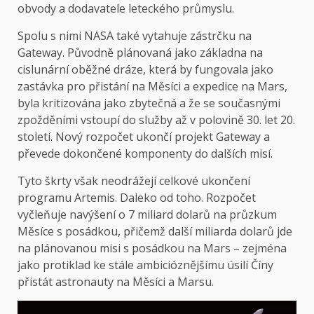
obvody a dodavatele leteckého průmyslu.
Spolu s nimi NASA také vytahuje zástrčku na
Gateway. Původně plánovaná jako základna na
cislunární oběžné dráze, která by fungovala jako
zastávka pro přistání na Měsíci a expedice na Mars,
byla kritizována jako zbytečná a že se současnými
zpožděními vstoupí do služby až v polovině 30. let 20.
století. Nový rozpočet ukončí projekt Gateway a
převede dokončené komponenty do dalších misí.
Tyto škrty však neodrážejí celkové ukončení
programu Artemis. Daleko od toho. Rozpočet
vyčleňuje navýšení o 7 miliard dolarů na průzkum
Měsíce s posádkou, přičemž další miliarda dolarů jde
na plánovanou misi s posádkou na Mars – zejména
jako protiklad ke stále ambicióznějšímu úsilí Číny
přistát astronauty na Měsíci a Marsu.