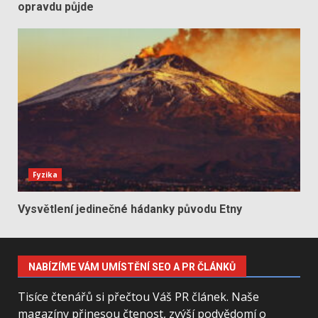
opravdu půjde
Fyzika
Vysvětlení jedinečné hádanky původu Etny
NABÍZÍME VÁM UMÍSTĚNÍ SEO A PR ČLÁNKŮ
Tisíce čtenářů si přečtou Váš PR článek. Naše
magazíny přinesou čtenost, zvýší podvědomí o