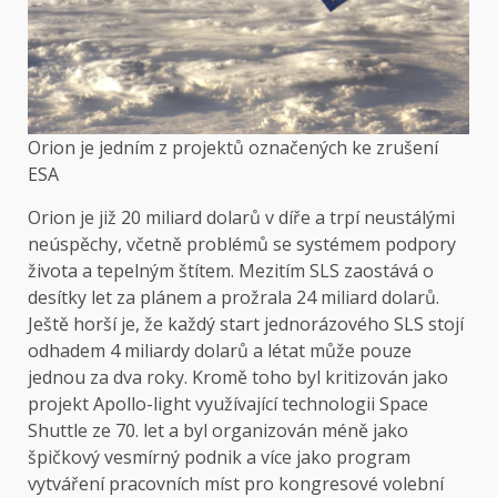
Orion je jedním z projektů označených ke zrušení
ESA
Orion
je již 20 miliard dolarů v díře a trpí neustálými
neúspěchy, včetně problémů se systémem podpory
života a tepelným štítem. Mezitím SLS zaostává o
desítky let za plánem a prožrala 24 miliard dolarů.
Ještě horší je, že každý start jednorázového SLS stojí
odhadem 4 miliardy dolarů a létat může pouze
jednou za dva roky. Kromě toho byl kritizován jako
projekt Apollo-light využívající technologii Space
Shuttle ze 70. let a byl organizován méně jako
špičkový vesmírný podnik a více jako program
vytváření pracovních míst pro kongresové volební