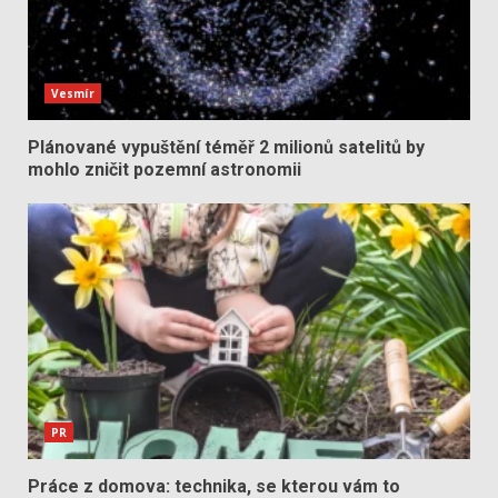
Vesmír
Plánované vypuštění téměř 2 milionů satelitů by
mohlo zničit pozemní astronomii
PR
Práce z domova: technika, se kterou vám to