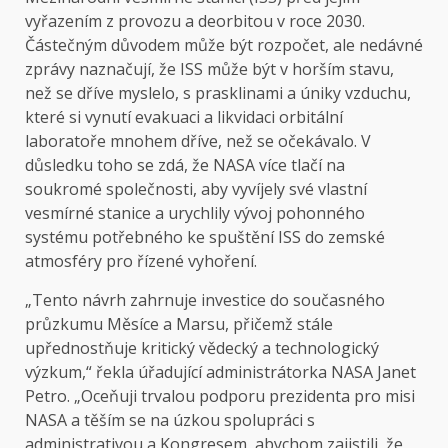
vyřazením z provozu a deorbitou v roce 2030.
Částečným důvodem může být rozpočet, ale nedávné
zprávy naznačují, že ISS může být v horším stavu,
než se dříve myslelo, s prasklinami a úniky vzduchu,
které si vynutí evakuaci a likvidaci orbitální
laboratoře mnohem dříve, než se očekávalo. V
důsledku toho se zdá, že NASA více tlačí na
soukromé společnosti, aby vyvíjely své vlastní
vesmírné stanice a urychlily vývoj pohonného
systému potřebného ke spuštění ISS do zemské
atmosféry pro řízené vyhoření.
„Tento návrh zahrnuje investice do současného
průzkumu Měsíce a Marsu, přičemž stále
upřednostňuje kritický vědecký a technologický
výzkum,“ řekla úřadující administrátorka NASA Janet
Petro. „Oceňuji trvalou podporu prezidenta pro misi
NASA a těším se na úzkou spolupráci s
administrativou a Kongresem, abychom zajistili, že