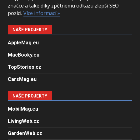
značce a také díky zpětnému odkazu zlepší SEO
pozici.
Více informací »
NAŠE PROJEKTY
AppleMag.eu
MacBooky.eu
TopStories.cz
CarsMag.eu
NAŠE PROJEKTY
MobilMag.eu
LivingWeb.cz
GardenWeb.cz