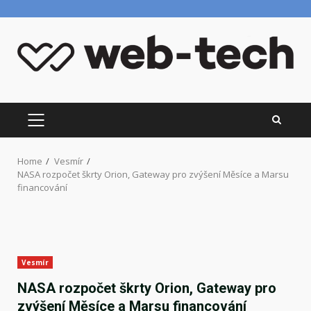
Skip
to
content
PRIMARY
MENU
Home
Vesmír
NASA rozpočet škrty Orion, Gateway pro zvýšení Měsíce a Marsu
financování
Vesmír
NASA rozpočet škrty Orion, Gateway pro
zvýšení Měsíce a Marsu financování