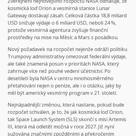
Zveřejnění nejnovějšího rozpočtu NASA odhaluje, že
kosmická loď Orion a vesmírná stanice Lunar
Gateway dostávají zásah. Celková částka 18,8 miliard
USD snižuje výdaje o 6 miliard USD, neboli 24 %,
protože vesmírná agentura zvyšuje finanční
prostředky na mise na Měsíc a Mars s posádkou.
Nový požadavek na rozpočet nejenže odráží politiku
Trumpovy administrativy omezovat federální výdaje,
ale také znamená posun v prioritách NASA, který
zahrnuje více než pouhé vedení účetnictví. Po
desetiletí byla NASA v centru mnohosměrného
přetahování nejen o peníze, ale i o otázku, jaký by
měl být americký vesmírný program v 21. století.
Nejnápadnější změnou, která nastane, pokud bude
rozpočet schválen, je to, že jak kosmická loď Orion,
tak Space Launch System (SLS) skončí s misí Artemis
III, která má odletět možná v roce 2027. Již nyní
sužována značnými zpožděními a překročením