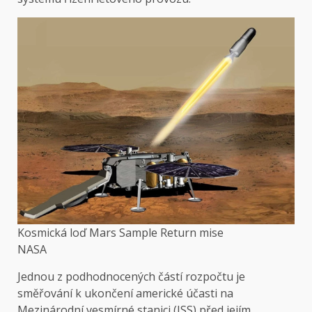
Kosmická loď Mars Sample Return mise
NASA
Jednou z podhodnocených částí rozpočtu je
směřování k ukončení americké účasti na
Mezinárodní vesmírné stanici (ISS) před jejím