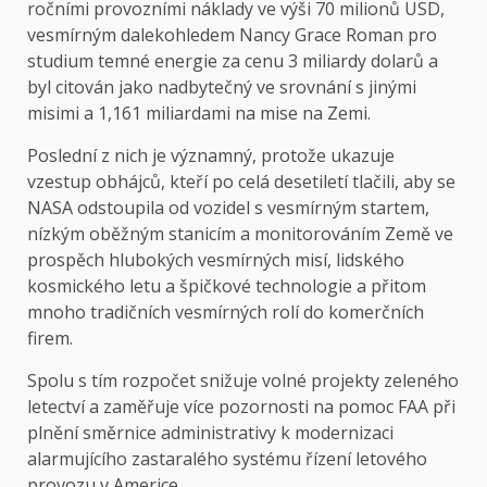
ročními provozními náklady ve výši 70 milionů USD,
vesmírným dalekohledem Nancy Grace Roman pro
studium temné energie za cenu 3 miliardy dolarů a
byl citován jako nadbytečný ve srovnání s jinými
misimi a 1,161 miliardami na mise na Zemi.
Poslední z nich je významný, protože ukazuje
vzestup obhájců, kteří po celá desetiletí tlačili, aby se
NASA odstoupila od vozidel s vesmírným startem,
nízkým oběžným stanicím a monitorováním Země ve
prospěch hlubokých vesmírných misí, lidského
kosmického letu a špičkové technologie a přitom
mnoho tradičních vesmírných rolí do komerčních
firem.
Spolu s tím rozpočet snižuje volné projekty zeleného
letectví a zaměřuje více pozornosti na pomoc FAA při
plnění směrnice administrativy k modernizaci
alarmujícího zastaralého systému řízení letového
provozu v Americe.