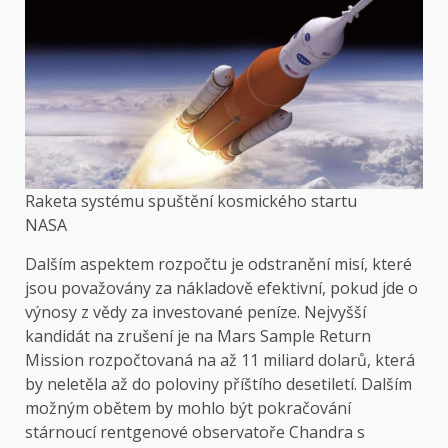
Raketa systému spuštění kosmického startu
NASA
Dalším aspektem rozpočtu je odstranění misí, které
jsou považovány za nákladově efektivní, pokud jde o
výnosy z vědy za investované peníze. Nejvyšší
kandidát na zrušení je na Mars Sample Return
Mission rozpočtovaná na až 11 miliard dolarů, která
by neletěla až do poloviny příštího desetiletí. Dalším
možným obětem by mohlo být pokračování
stárnoucí rentgenové observatoře Chandra s