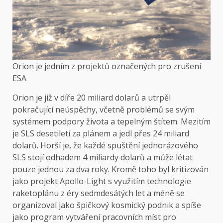
Orion je jedním z projektů označených pro zrušení
ESA
Orion je již v díře 20 miliard dolarů a utrpěl
pokračující neúspěchy, včetně problémů se svým
systémem podpory života a tepelným štítem. Mezitím
je SLS desetiletí za plánem a jedl přes 24 miliard
dolarů. Horší je, že každé spuštění jednorázového
SLS stojí odhadem 4 miliardy dolarů a může létat
pouze jednou za dva roky. Kromě toho byl kritizován
jako projekt Apollo-Light s využitím technologie
raketoplánu z éry sedmdesátých let a méně se
organizoval jako špičkový kosmický podnik a spíše
jako program vytváření pracovních míst pro