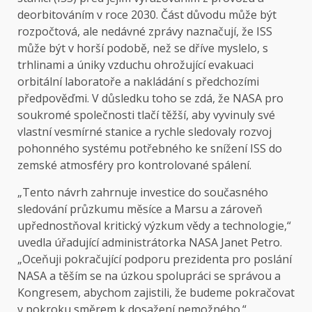
deorbitováním v roce 2030. Část důvodu může být
rozpočtová, ale nedávné zprávy naznačují, že ISS
může být v horší podobě, než se dříve myslelo, s
trhlinami a úniky vzduchu ohrožující evakuaci
orbitální laboratoře a nakládání s předchozími
předpověďmi. V důsledku toho se zdá, že NASA pro
soukromé společnosti tlačí těžší, aby vyvinuly své
vlastní vesmírné stanice a rychle sledovaly rozvoj
pohonného systému potřebného ke snížení ISS do
zemské atmosféry pro kontrolované spálení.
„Tento návrh zahrnuje investice do současného
sledování průzkumu měsíce a Marsu a zároveň
upřednostňoval kritický výzkum vědy a technologie,“
uvedla úřadující administrátorka NASA Janet Petro.
„Oceňuji pokračující podporu prezidenta pro poslání
NASA a těším se na úzkou spolupráci se správou a
Kongresem, abychom zajistili, že budeme pokračovat
v pokroku směrem k dosažení nemožného.“