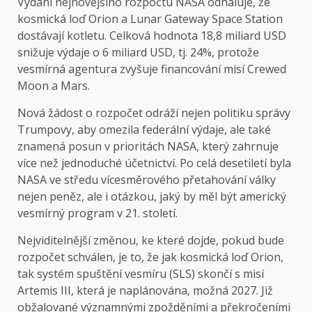
Vydání nejnovějšího rozpočtu NASA odhaluje, že
kosmická loď Orion a Lunar Gateway Space Station
dostávají kotletu. Celková hodnota 18,8 miliard USD
snižuje výdaje o 6 miliard USD, tj. 24%, protože
vesmírná agentura zvyšuje financování misí Crewed
Moon a Mars.
Nová žádost o rozpočet odráží nejen politiku správy
Trumpovy, aby omezila federální výdaje, ale také
znamená posun v prioritách NASA, který zahrnuje
více než jednoduché účetnictví. Po celá desetiletí byla
NASA ve středu vícesměrového přetahování války
nejen peněz, ale i otázkou, jaký by měl být americký
vesmírný program v 21. století.
Nejviditelnější změnou, ke které dojde, pokud bude
rozpočet schválen, je to, že jak kosmická loď Orion,
tak systém spuštění vesmíru (SLS) skončí s misí
Artemis III, která je naplánována, možná 2027. Již
obžalované významnými zpožděními a překročeními