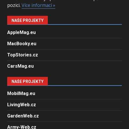
pozici.
Více informací »
NAŠE PROJEKTY
AppleMag.eu
MacBooky.eu
TopStories.cz
CarsMag.eu
NAŠE PROJEKTY
MobilMag.eu
LivingWeb.cz
GardenWeb.cz
Army-Web.cz