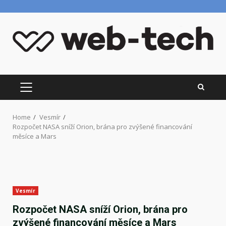
Skip
to
content
PRIMARY
MENU
Home
Vesmír
Rozpočet NASA sníží Orion, brána pro zvýšené financování
měsíce a Mars
Vesmír
Rozpočet NASA sníží Orion, brána pro
zvýšené financování měsíce a Mars