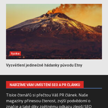
Fyzika
Vysvětlení jedinečné hádanky původu Etny
NABÍZÍME VÁM UMÍSTĚNÍ SEO A PR ČLÁNKŮ
Tisíce čtenářů si přečtou Váš PR článek. Naše
magazíny přinesou čtenost, zvýší podvědomí o
značce a také díky zpětnému odkazu zlepší SEO