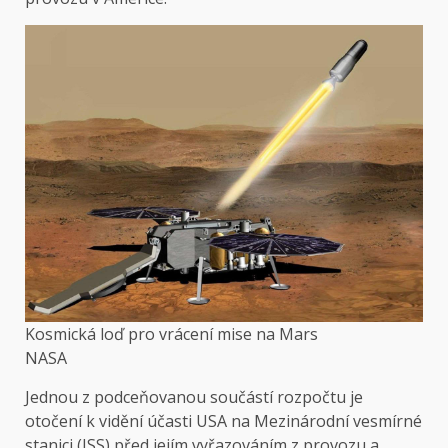
Kosmická loď pro vrácení mise na Mars
NASA
Jednou z podceňovanou součástí rozpočtu je
otočení k vidění účasti USA na Mezinárodní vesmírné
stanici (ISS) před jejím vyřazováním z provozu a