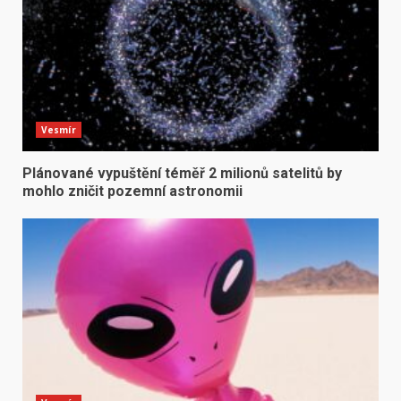
Vesmír
Plánované vypuštění téměř 2 milionů satelitů by
mohlo zničit pozemní astronomii