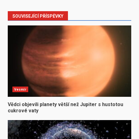
SOUVISEJÍCÍ PŘÍSPĚVKY
Vesmír
Vědci objevili planety větší než Jupiter s hustotou
cukrové vaty