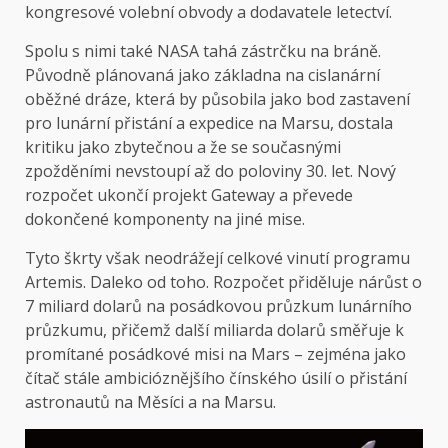
kongresové volební obvody a dodavatele letectví.
Spolu s nimi také NASA tahá zástrčku na bráně.
Původně plánovaná jako základna na cislanární
oběžné dráze, která by působila jako bod zastavení
pro lunární přistání a expedice na Marsu, dostala
kritiku jako zbytečnou a že se současnými
zpožděními nevstoupí až do poloviny 30. let. Nový
rozpočet ukončí projekt Gateway a převede
dokončené komponenty na jiné mise.
Tyto škrty však neodrážejí celkové vinutí programu
Artemis. Daleko od toho. Rozpočet přiděluje nárůst o
7 miliard dolarů na posádkovou průzkum lunárního
průzkumu, přičemž další miliarda dolarů směřuje k
promítané posádkové misi na Mars – zejména jako
čítač stále ambicióznějšího čínského úsilí o přistání
astronautů na Měsíci a na Marsu.