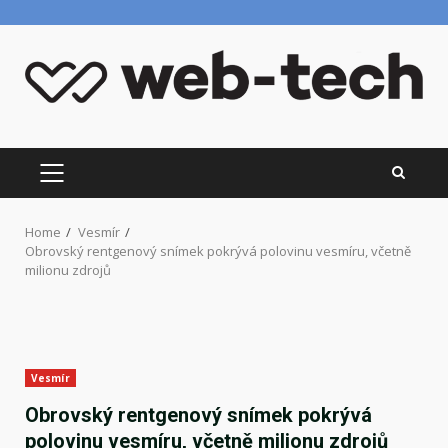
Skip
to
content
PRIMARY
MENU
Home
Vesmír
Obrovský rentgenový snímek pokrývá polovinu vesmíru, včetně
milionu zdrojů
Vesmír
Obrovský rentgenový snímek pokrývá
polovinu vesmíru, včetně milionu zdrojů