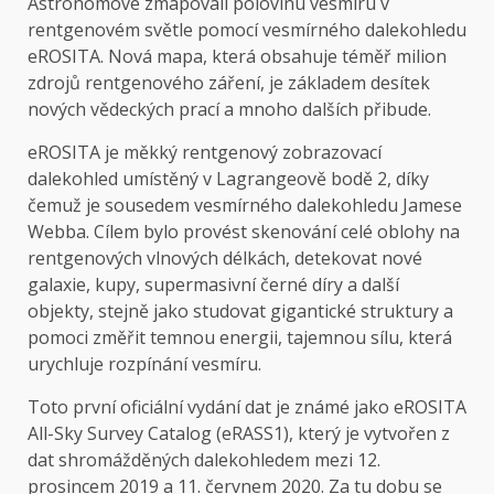
Astronomové zmapovali polovinu vesmíru v
rentgenovém světle pomocí vesmírného dalekohledu
eROSITA. Nová mapa, která obsahuje téměř milion
zdrojů rentgenového záření, je základem desítek
nových vědeckých prací a mnoho dalších přibude.
eROSITA je měkký rentgenový zobrazovací
dalekohled umístěný v Lagrangeově bodě 2, díky
čemuž je sousedem vesmírného dalekohledu Jamese
Webba. Cílem bylo provést skenování celé oblohy na
rentgenových vlnových délkách, detekovat nové
galaxie, kupy, supermasivní černé díry a další
objekty, stejně jako studovat gigantické struktury a
pomoci změřit temnou energii, tajemnou sílu, která
urychluje rozpínání vesmíru.
Toto první oficiální vydání dat je známé jako eROSITA
All-Sky Survey Catalog (eRASS1), který je vytvořen z
dat shromážděných dalekohledem mezi 12.
prosincem 2019 a 11. červnem 2020. Za tu dobu se