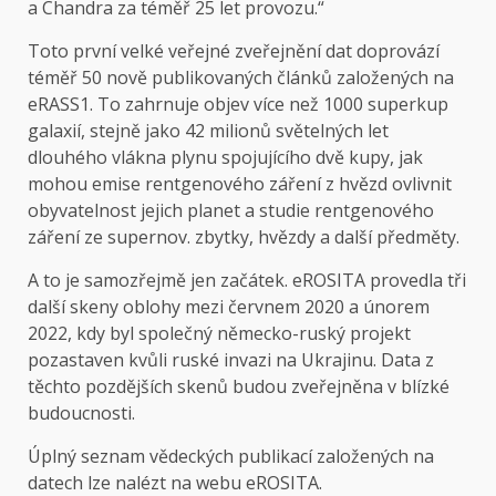
a Chandra za téměř 25 let provozu.“
Toto první velké veřejné zveřejnění dat doprovází
téměř 50 nově publikovaných článků založených na
eRASS1. To zahrnuje objev více než 1000 superkup
galaxií, stejně jako 42 milionů světelných let
dlouhého vlákna plynu spojujícího dvě kupy, jak
mohou emise rentgenového záření z hvězd ovlivnit
obyvatelnost jejich planet a studie rentgenového
záření ze supernov. zbytky, hvězdy a další předměty.
A to je samozřejmě jen začátek. eROSITA provedla tři
další skeny oblohy mezi červnem 2020 a únorem
2022, kdy byl společný německo-ruský projekt
pozastaven kvůli ruské invazi na Ukrajinu. Data z
těchto pozdějších skenů budou zveřejněna v blízké
budoucnosti.
Úplný seznam vědeckých publikací založených na
datech lze nalézt na webu eROSITA.