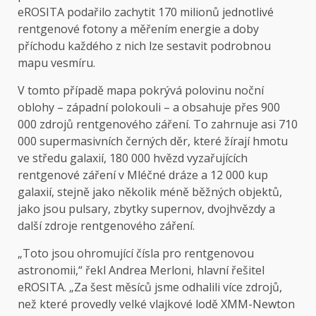
eROSITA podařilo zachytit 170 milionů jednotlivé
rentgenové fotony a měřením energie a doby
příchodu každého z nich lze sestavit podrobnou
mapu vesmíru.
V tomto případě mapa pokrývá polovinu noční
oblohy – západní polokouli – a obsahuje přes 900
000 zdrojů rentgenového záření. To zahrnuje asi 710
000 supermasivních černých děr, které žírají hmotu
ve středu galaxií, 180 000 hvězd vyzařujících
rentgenové záření v Mléčné dráze a 12 000 kup
galaxií, stejně jako několik méně běžných objektů,
jako jsou pulsary, zbytky supernov, dvojhvězdy a
další zdroje rentgenového záření.
„Toto jsou ohromující čísla pro rentgenovou
astronomii,“ řekl Andrea Merloni, hlavní řešitel
eROSITA. „Za šest měsíců jsme odhalili více zdrojů,
než které provedly velké vlajkové lodě XMM-Newton