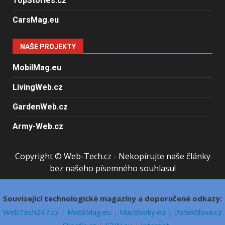
TopStories.cz
CarsMag.eu
NAŠE PROJEKTY
MobilMag.eu
LivingWeb.cz
GardenWeb.cz
Army-Web.cz
Copyright © Web-Tech.cz - Nekopírujte naše články
bez našeho písemného souhlasu!
Související technologické magazíny a doporučené odkazy:
WebTech247.cz
|
MobilMag.eu
|
MacBooky.eu
|
DotekSlova.cz