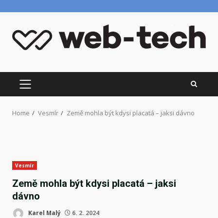
Skip
to
content
PRIMARY
MENU
Home
Vesmír
Země mohla být kdysi placatá – jaksi dávno
Vesmír
Země mohla být kdysi placatá – jaksi
dávno
Karel Malý
6. 2. 2024