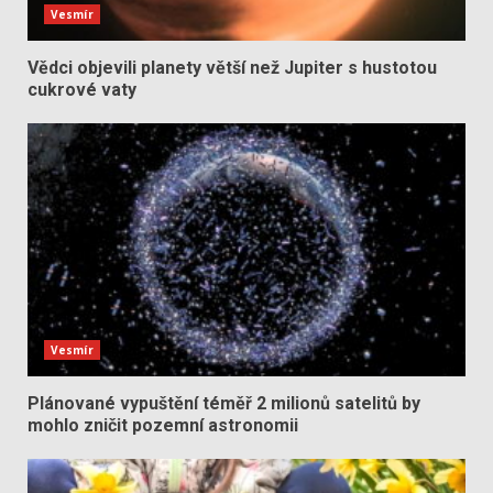
Vesmír
Vědci objevili planety větší než Jupiter s hustotou
cukrové vaty
Vesmír
Plánované vypuštění téměř 2 milionů satelitů by
mohlo zničit pozemní astronomii