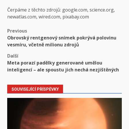
Čerpáme z těchto zdrojů: google.com, science.org,
newatlas.com, wired.com, pixabay.com
Post
Previous
Obrovský rentgenový snímek pokrývá polovinu
navigation
vesmíru, včetně milionu zdrojů
Další
Meta porazí padělky generované umělou
inteligencí – ale spoustu jich nechá nezjištěných
SOUVISEJÍCÍ PŘÍSPĚVKY