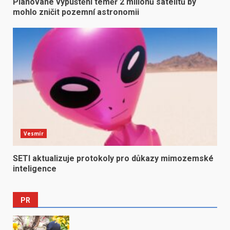
Plánované vypuštění téměř 2 milionů satelitů by
mohlo zničit pozemní astronomii
Vesmír
SETI aktualizuje protokoly pro důkazy mimozemské
inteligence
PR