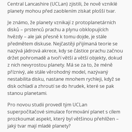
Central Lancashire (UCLan) zjistili, že nově vzniklé
planety mohou před zaoblením získat plošší tvar.
Je známo, že planety vznikají z protoplanetárních
disků – prstenců prachu a plynu obklopujících
hvězdy – ale jak přesně k tomu dojde, je stále
předmětem diskuse. Nejčastěji přijímaná teorie se
nazývá jádrová akrece, kdy se částice prachu začnou
držet pohromadě a tvoří větší a větší objekty, dokud
z nich nevyrostou planety. Má se za to, že méně
příznivý, ale stále věrohodný model, nazývaný
nestabilita disku, nastane mnohem rychleji, když se
disk ochladí a zhroutí se do hrudek, které se pak
stanou planetami.
Pro novou studii provedl tým UCLan
superpočítačové simulace formování planet s cílem
prozkoumat aspekt, který byl většinou přehlížen –
jaký tvar mají mladé planety?