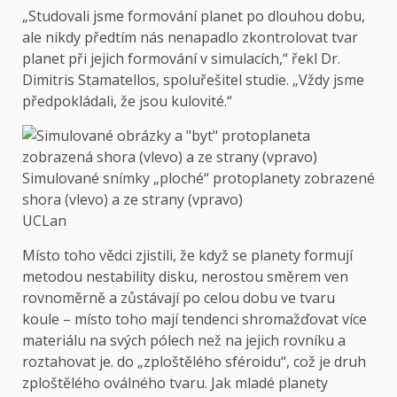
„Studovali jsme formování planet po dlouhou dobu,
ale nikdy předtím nás nenapadlo zkontrolovat tvar
planet při jejich formování v simulacích,“ řekl Dr.
Dimitris Stamatellos, spoluřešitel studie. „Vždy jsme
předpokládali, že jsou kulovité.“
Simulované snímky „ploché“ protoplanety zobrazené
shora (vlevo) a ze strany (vpravo)
UCLan
Místo toho vědci zjistili, že když se planety formují
metodou nestability disku, nerostou směrem ven
rovnoměrně a zůstávají po celou dobu ve tvaru
koule – místo toho mají tendenci shromažďovat více
materiálu na svých pólech než na jejich rovníku a
roztahovat je. do „zploštělého sféroidu“, což je druh
zploštělého oválného tvaru. Jak mladé planety