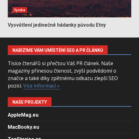
Fyzika
Vysvětlení jedinečné hádanky původu Etny
NABÍZÍME VÁM UMÍSTĚNÍ SEO A PR ČLÁNKŮ
Tisíce čtenářů si přečtou Váš PR článek. Naše
magazíny přinesou čtenost, zvýší podvědomí o
značce a také díky zpětnému odkazu zlepší SEO
pozici.
Více informací »
NAŠE PROJEKTY
AppleMag.eu
MacBooky.eu