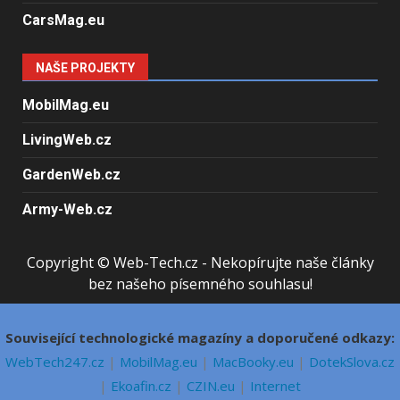
CarsMag.eu
NAŠE PROJEKTY
MobilMag.eu
LivingWeb.cz
GardenWeb.cz
Army-Web.cz
Copyright © Web-Tech.cz - Nekopírujte naše články
bez našeho písemného souhlasu!
Související technologické magazíny a doporučené odkazy:
WebTech247.cz
|
MobilMag.eu
|
MacBooky.eu
|
DotekSlova.cz
|
Ekoafin.cz
|
CZIN.eu
|
Internet