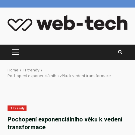
Skip
to
content
PRIMARY
MENU
Home
IT trendy
Pochopení exponenciálního věku k vedení transformace
IT trendy
Pochopení exponenciálního věku k vedení
transformace