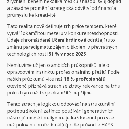
zrychlení během několika měsíců znásobí svůj dopad
a zásadně promění strategická odvětví od financí a
průmyslu ke kreativitě.
Tato realita nově definuje trh práce tempem, které
vytváří okamžitou mezeru v konkurenceschopnosti.
Údaje shromážděné
Učení hrdinové
odrážejí tuto
změnu paradigmatu: zájem o školení v převratných
technologiích rostl
51 % v roce 2025
.
Nemluvíme už jen o ambicích průkopníků, ale o
opravdovém instinktu profesionálního přežití. Podle
našich průzkumů více než
18 % profesionálů
otevřeně přiznává strach ze ztráty relevance na trhu,
pokud tyto nástroje okamžitě nepřijme.
Tento strach je logickou odpovědí na strukturální
potřebu školení: zatímco používání generativních
nástrojů umělé inteligence je každodenní pro více
než polovinu profesionálů (podle průvodce HAYS