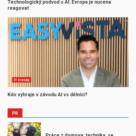
Technologický podvod s AI: Evropa je nucena
reagovat
IT trendy
Kdo vyhraje v závodu AI vs dělníci?
PR
Práce z domova: technika, se