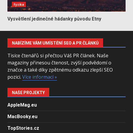
Fyzika
Vysvětlení jedinečné hádanky původu Etny
NABÍZÍME VÁM UMÍSTĚNÍ SEO A PR ČLÁNKŮ
Tisíce čtenářů si přečtou Váš PR článek. Naše
magazíny přinesou čtenost, zvýší podvědomí o
značce a také díky zpětnému odkazu zlepší SEO
pozici.
Více informací »
NAŠE PROJEKTY
AppleMag.eu
MacBooky.eu
TopStories.cz