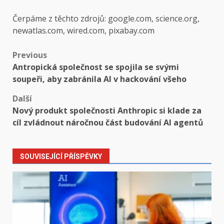
Čerpáme z těchto zdrojů: google.com, science.org,
newatlas.com, wired.com, pixabay.com
Post
Previous
Antropická společnost se spojila se svými
navigation
soupeři, aby zabránila AI v hackování všeho
Další
Nový produkt společnosti Anthropic si klade za
cíl zvládnout náročnou část budování AI agentů
SOUVISEJÍCÍ PŘÍSPĚVKY