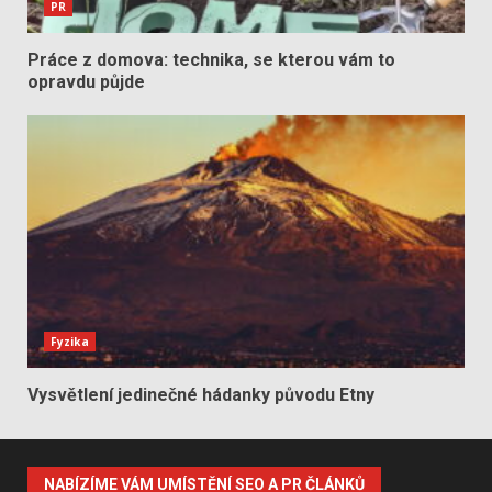
PR
Práce z domova: technika, se kterou vám to
opravdu půjde
Fyzika
Vysvětlení jedinečné hádanky původu Etny
NABÍZÍME VÁM UMÍSTĚNÍ SEO A PR ČLÁNKŮ