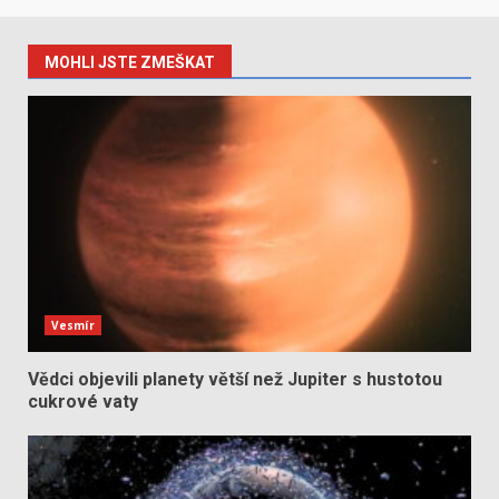
MOHLI JSTE ZMEŠKAT
Vesmír
Vědci objevili planety větší než Jupiter s hustotou
cukrové vaty