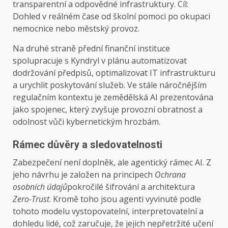
transparentní a odpovědné infrastruktury. Cíl:
Dohled v reálném čase od školní pomoci po okupaci
nemocnice nebo městský provoz.
Na druhé straně přední finanční instituce
spolupracuje s Kyndryl v plánu automatizovat
dodržování předpisů, optimalizovat IT infrastrukturu
a urychlit poskytování služeb. Ve stále náročnějším
regulačním kontextu je zemědělská AI prezentována
jako spojenec, který zvyšuje provozní obratnost a
odolnost vůči kybernetickým hrozbám.
Rámec důvěry a sledovatelnosti
Zabezpečení není doplněk, ale agentický rámec AI. Z
jeho návrhu je založen na principech
Ochrana
osobních údajů
pokročilé šifrování a architektura
Zero-Trust
. Kromě toho jsou agenti vyvinuté podle
tohoto modelu vystopovatelní, interpretovatelní a
dohledu lidé, což zaručuje, že jejich nepřetržité učení