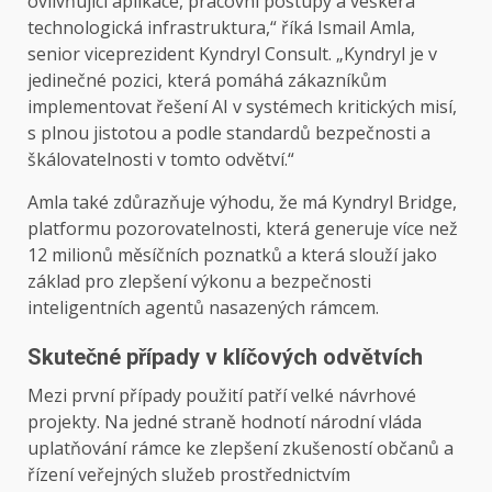
ovlivňující aplikace, pracovní postupy a veškerá
technologická infrastruktura,“ říká Ismail Amla,
senior viceprezident Kyndryl Consult. „Kyndryl je v
jedinečné pozici, která pomáhá zákazníkům
implementovat řešení AI v systémech kritických misí,
s plnou jistotou a podle standardů bezpečnosti a
škálovatelnosti v tomto odvětví.“
Amla také zdůrazňuje výhodu, že má Kyndryl Bridge,
platformu pozorovatelnosti, která generuje více než
12 milionů měsíčních poznatků a která slouží jako
základ pro zlepšení výkonu a bezpečnosti
inteligentních agentů nasazených rámcem.
Skutečné případy v klíčových odvětvích
Mezi první případy použití patří velké návrhové
projekty. Na jedné straně hodnotí národní vláda
uplatňování rámce ke zlepšení zkušeností občanů a
řízení veřejných služeb prostřednictvím