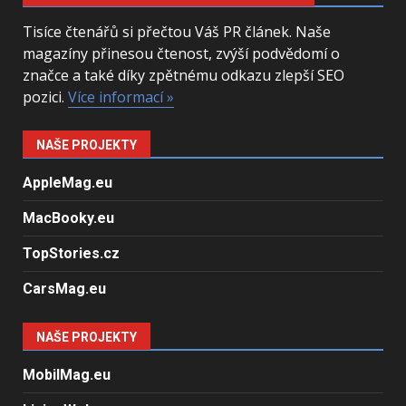
Tisíce čtenářů si přečtou Váš PR článek. Naše
magazíny přinesou čtenost, zvýší podvědomí o
značce a také díky zpětnému odkazu zlepší SEO
pozici.
Více informací »
NAŠE PROJEKTY
AppleMag.eu
MacBooky.eu
TopStories.cz
CarsMag.eu
NAŠE PROJEKTY
MobilMag.eu