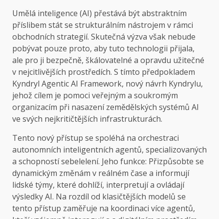
Umělá inteligence (AI) přestává být abstraktním
příslibem stát se strukturálním nástrojem v rámci
obchodních strategií. Skutečná výzva však nebude
pobývat pouze proto, aby tuto technologii přijala,
ale pro ji bezpečně, škálovatelné a opravdu užitečné
v nejcitlivějších prostředích. S tímto předpokladem
Kyndryl Agentic AI Framework, nový návrh Kyndrylu,
jehož cílem je pomoci veřejným a soukromým
organizacím při nasazení zemědělských systémů AI
ve svých nejkritičtějších infrastrukturách.
Tento nový přístup se spoléhá na orchestraci
autonomních inteligentních agentů, specializovaných
a schopností sebelelení. Jeho funkce: Přizpůsobte se
dynamickým změnám v reálném čase a informují
lidské týmy, které dohlíží, interpretují a ovládají
výsledky AI. Na rozdíl od klasičtějších modelů se
tento přístup zaměřuje na koordinaci více agentů,