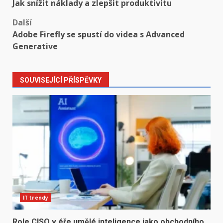
Jak snížit náklady a zlepšit produktivitu
navigation
Další
Adobe Firefly se spustí do videa s Advanced
Generative
SOUVISEJÍCÍ PŘÍSPĚVKY
IT trendy
Role CISO v éře umělé inteligence jako obchodního