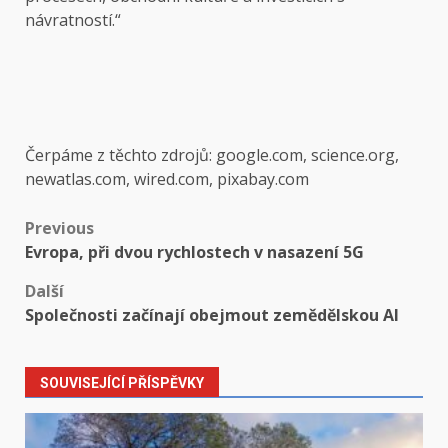
návratností.“
Čerpáme z těchto zdrojů: google.com, science.org,
newatlas.com, wired.com, pixabay.com
Post
Previous
Evropa, při dvou rychlostech v nasazení 5G
navigation
Další
Společnosti začínají obejmout zemědělskou AI
SOUVISEJÍCÍ PŘÍSPĚVKY