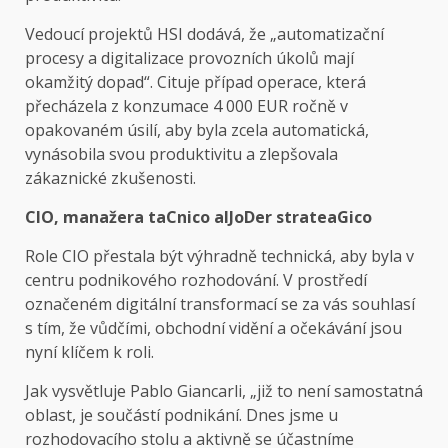
Vedoucí projektů HSI dodává, že „automatizační
procesy a digitalizace provozních úkolů mají
okamžitý dopad“. Cituje případ operace, která
přecházela z konzumace 4 000 EUR ročně v
opakovaném úsilí, aby byla zcela automatická,
vynásobila svou produktivitu a zlepšovala
zákaznické zkušenosti.
CIO, manažera t
a
Cnico al
Jo
Der strate
a
Gico
Role CIO přestala být výhradně technická, aby byla v
centru podnikového rozhodování. V prostředí
označeném digitální transformací se za vás souhlasí
s tím, že vůdčími, obchodní vidění a očekávání jsou
nyní klíčem k roli.
Jak vysvětluje Pablo Giancarli, „již to není samostatná
oblast, je součástí podnikání. Dnes jsme u
rozhodovacího stolu a aktivně se účastníme