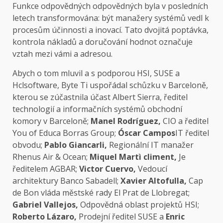
Funkce odpovědných odpovědných byla v posledních
letech transformována: být manažery systémů vedl k
procesům účinnosti a inovací. Tato dvojitá poptávka,
kontrola nákladů a doručování hodnot označuje
vztah mezi vámi a adresou.
Abych o tom mluvil a s podporou HSI, SUSE a
Hclsoftware, Byte Ti uspořádal schůzku v Barceloně,
kterou se zúčastnila účast
Albert Sierra, ředitel
technologií a informačních systémů obchodní
komory v Barceloně;
Manel Rodríguez,
CIO a ředitel
You of Educa Borras Group;
Óscar Campos
IT ředitel
obvodu;
Pablo Giancarli,
Regionální IT manažer
Rhenus Air & Ocean;
Miquel Martì climent,
Je
ředitelem AGBAR;
Victor Cuervo,
Vedoucí
architektury Banco Sabadell;
Xavier Altofulla,
Cap
de Bon vláda městské rady El Prat de Llobregat;
Gabriel Vallejos,
Odpovědná oblast projektů HSI;
Roberto Lázaro,
Prodejní ředitel SUSE a
Enric