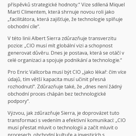
příspěvků strategické hodnoty.“ Vize sdílená Miquel
Martì Climentem, která shrnuje novou roli jako
„facilitátora, která zajišťuje, že technologie splňuje
obchodní cíle“.
V této linii Albert Sierra zdůrazňuje transverzitu
pozice: „CIO musí mít globální vizi a schopnost
generovat důvěru. Dnes je postava, která se otáčí v
celé organizaci a spojuje podnikání a technologie.“
Pro Enric Vallcorba musí být CIO „jako lékař: čím více
údajů, tím větší kapacita musí učinit přesná
rozhodnutí“. Zdůrazňuje také, že „dnes není žádný
obchodní proces chápán bez technologické
podpory“.
Výzvou, jak zdůrazňuje Sierra, je doprovázet tuto
transformaci s vedením a efektivní komunikací: „CIO
musí přestat mluvit o technologii a začít mluvit o
procesech, obchodní kultuře a investicích s