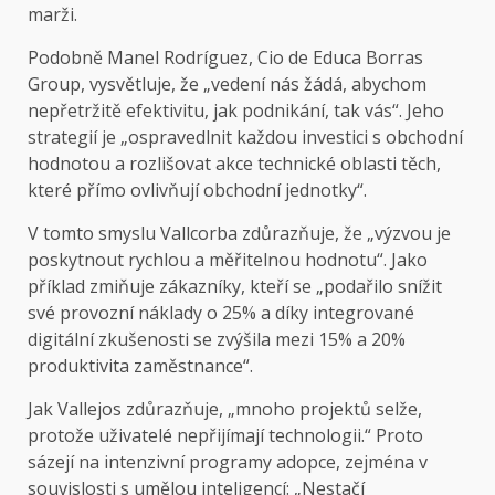
marži.
Podobně Manel Rodríguez, Cio de Educa Borras
Group, vysvětluje, že „vedení nás žádá, abychom
nepřetržitě efektivitu, jak podnikání, tak vás“. Jeho
strategií je „ospravedlnit každou investici s obchodní
hodnotou a rozlišovat akce technické oblasti těch,
které přímo ovlivňují obchodní jednotky“.
V tomto smyslu Vallcorba zdůrazňuje, že „výzvou je
poskytnout rychlou a měřitelnou hodnotu“. Jako
příklad zmiňuje zákazníky, kteří se „podařilo snížit
své provozní náklady o 25% a díky integrované
digitální zkušenosti se zvýšila mezi 15% a 20%
produktivita zaměstnance“.
Jak Vallejos zdůrazňuje, „mnoho projektů selže,
protože uživatelé nepřijímají technologii.“ Proto
sázejí na intenzivní programy adopce, zejména v
souvislosti s umělou inteligencí: „Nestačí