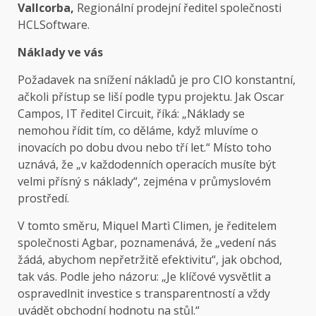
Vallcorba,
Regionální prodejní ředitel společnosti
HCLSoftware.
Náklady ve vás
Požadavek na snížení nákladů je pro CIO konstantní,
ačkoli přístup se liší podle typu projektu. Jak Oscar
Campos, IT ředitel Circuit, říká: „Náklady se
nemohou řídit tím, co děláme, když mluvíme o
inovacích po dobu dvou nebo tří let.“ Místo toho
uznává, že „v každodenních operacích musíte být
velmi přísný s náklady“, zejména v průmyslovém
prostředí.
V tomto směru, Miquel Martì Climen, je ředitelem
společnosti Agbar, poznamenává, že „vedení nás
žádá, abychom nepřetržitě efektivitu“, jak obchod,
tak vás. Podle jeho názoru: „Je klíčové vysvětlit a
ospravedlnit investice s transparentností a vždy
uvádět obchodní hodnotu na stůl.“