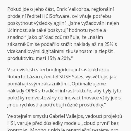
Pokud jde o jeho část, Enric Vallcorba, regionální
prodejní ředitel HClSoftware, ovlivňuje potřebu
poskytnout výsledky agilní: „Jsme vyžadováni nejen
účinnost, ale také poskytují hodnotu rychle a
snadno.“ Jako příklad zdůrazňuje, že „našim
zákazníkům se podařilo snížit náklady až na 25% s
vícekanálovými digitálními zkušenostmi a zlepšit
produktivitu mezi 15% a 20%.“
V souvislosti s technologickou infrastrukturou
Roberto Lázaro, ředitel SUSE Sales, vysvětluje, jak
pomáhají svým zákazníkům: „Optimalizujeme
náklady OPEX v tradiční infrastruktuře, aby byly tyto
položky reinvestovány do inovací. Inovace vždy jde s
jinou rychlostí a potřebují různé prostředky.“
Ve stejném smyslu Gabriel Vallejos, vedoucí projektů
HSI, varuje před důsledky modelu „cloud první“ bez
kontroly: „Mnoho z nich je repatriační systémy pro