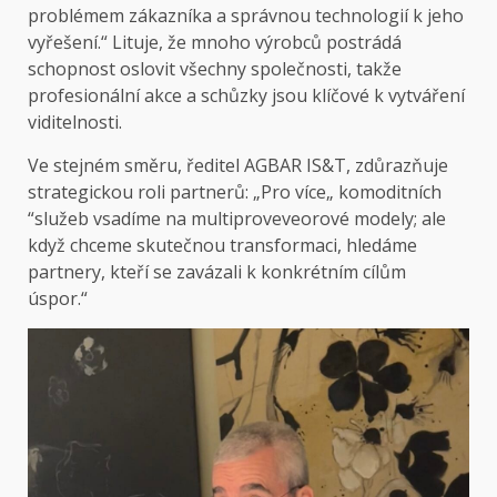
problémem zákazníka a správnou technologií k jeho
vyřešení.“ Lituje, že mnoho výrobců postrádá
schopnost oslovit všechny společnosti, takže
profesionální akce a schůzky jsou klíčové k vytváření
viditelnosti.
Ve stejném směru, ředitel AGBAR IS&T, zdůrazňuje
strategickou roli partnerů: „Pro více„ komoditních
“služeb vsadíme na multiproveveorové modely; ale
když chceme skutečnou transformaci, hledáme
partnery, kteří se zavázali k konkrétním cílům
úspor.“