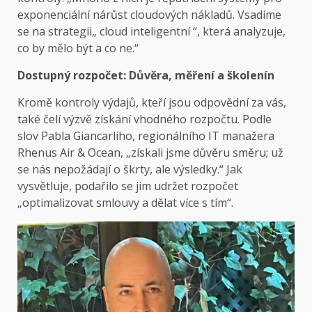
exponenciální nárůst cloudových nákladů. Vsadíme
se na strategii„ cloud inteligentní “, která analyzuje,
co by mělo být a co ne.“
Dostupný rozpočet: Důvěra, měření a školení
n
Kromě kontroly výdajů, kteří jsou odpovědní za vás,
také čelí výzvě získání vhodného rozpočtu. Podle
slov Pabla Giancarliho, regionálního IT manažera
Rhenus Air & Ocean, „získali jsme důvěru směru; už
se nás nepožádají o škrty, ale výsledky.“ Jak
vysvětluje, podařilo se jim udržet rozpočet
„optimalizovat smlouvy a dělat více s tím“.