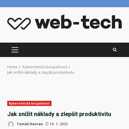
Skip
to
content
PRIMARY
MENU
Home
Kybernetická bezpečnost
Jak snížit náklady a zlepšit produktivitu
Kybernetická bezpečnost
Jak snížit náklady a zlepšit produktivitu
Tomáš Havran
18. 7. 2025