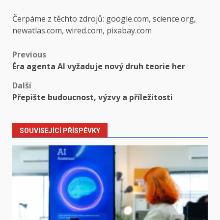
Čerpáme z těchto zdrojů: google.com, science.org,
newatlas.com, wired.com, pixabay.com
Post
Previous
Éra agenta AI vyžaduje nový druh teorie her
navigation
Další
Přepište budoucnost, výzvy a příležitosti
SOUVISEJÍCÍ PŘÍSPĚVKY