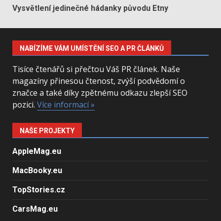
Vysvětlení jedinečné hádanky původu Etny
NABÍZÍME VÁM UMÍSTĚNÍ SEO A PR ČLÁNKŮ
Tisíce čtenářů si přečtou Váš PR článek. Naše
magazíny přinesou čtenost, zvýší podvědomí o
značce a také díky zpětnému odkazu zlepší SEO
pozici.
Více informací »
NAŠE PROJEKTY
AppleMag.eu
MacBooky.eu
TopStories.cz
CarsMag.eu