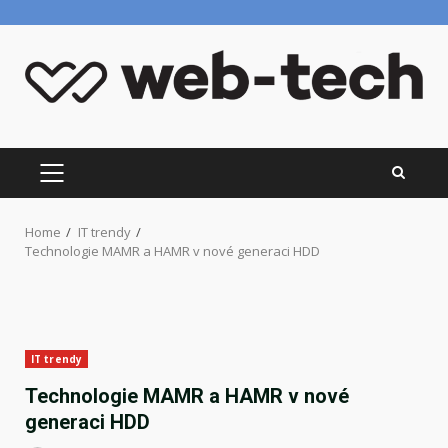
Skip
to
content
PRIMARY
MENU
Home
IT trendy
Technologie MAMR a HAMR v nové generaci HDD
IT trendy
Technologie MAMR a HAMR v nové
generaci HDD