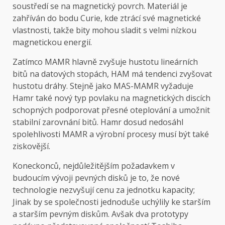
soustředí se na magnetický povrch. Materiál je
zahříván do bodu Curie, kde ztrácí své magnetické
vlastnosti, takže bity mohou sladit s velmi nízkou
magnetickou energií.
Zatímco MAMR hlavně zvyšuje hustotu lineárních
bitů na datových stopách, HAM má tendenci zvyšovat
hustotu dráhy. Stejně jako MAS-MAMR vyžaduje
Hamr také nový typ povlaku na magnetických discích
schopných podporovat přesné oteplování a umožnit
stabilní zarovnání bitů. Hamr dosud nedosáhl
spolehlivosti MAMR a výrobní procesy musí být také
ziskovější.
Koneckonců, nejdůležitějším požadavkem v
budoucím vývoji pevných disků je to, že nové
technologie nezvyšují cenu za jednotku kapacity;
Jinak by se společnosti jednoduše uchýlily ke starším
a starším pevným diskům. Avšak dva prototypy