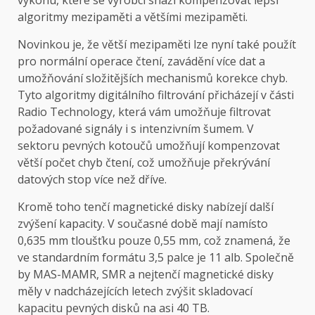
výkonu, které se výrobci snaží kompenzovat lepší
algoritmy mezipaměti a většími mezipaměti.
Novinkou je, že větší mezipaměti lze nyní také použít
pro normální operace čtení, zavádění více dat a
umožňování složitějších mechanismů korekce chyb.
Tyto algoritmy digitálního filtrování přicházejí v části
Radio Technology, která vám umožňuje filtrovat
požadované signály i s intenzivním šumem. V
sektoru pevných kotoučů umožňují kompenzovat
větší počet chyb čtení, což umožňuje překrývání
datových stop více než dříve.
Kromě toho tenčí magnetické disky nabízejí další
zvýšení kapacity. V současné době mají namísto
0,635 mm tloušťku pouze 0,55 mm, což znamená, že
ve standardním formátu 3,5 palce je 11 alb. Společně
by MAS-MAMR, SMR a nejtenčí magnetické disky
měly v nadcházejících letech zvýšit skladovací
kapacitu pevných disků na asi 40 TB.