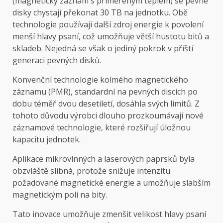
(magnetický záznam s přiměřeným teplem) se pevné
disky chystají překonat 30 TB na jednotku. Obě
technologie používají další zdroj energie k povolení
menší hlavy psaní, což umožňuje větší hustotu bitů a
skladeb. Nejedná se však o jediný pokrok v příští
generaci pevných disků.
Konvenční technologie kolmého magnetického
záznamu (PMR), standardní na pevných discích po
dobu téměř dvou desetiletí, dosáhla svých limitů. Z
tohoto důvodu výrobci dlouho prozkoumávají nové
záznamové technologie, které rozšiřují úložnou
kapacitu jednotek.
Aplikace mikrovlnných a laserových paprsků byla
obzvláště slibná, protože snižuje intenzitu
požadované magnetické energie a umožňuje slabším
magnetickým poli na bity.
Tato inovace umožňuje zmenšit velikost hlavy psaní