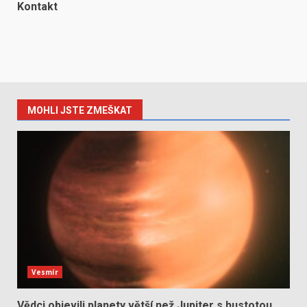
Kontakt
MOHLI JSTE ZMEŠKAT
Vesmír
Vědci objevili planety větší než Jupiter s hustotou