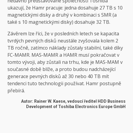
nedávno představované společností Toshiba
ukazují, že Hamr pracuje: jedna dosahuje 27 TB s 10
magnetickými disky a druhý v kombinaci s SMR (a
také s 10 magnetickými disky) dosahuje 32 TB.
Závěrem lze říci, že v posledních letech se kapacita
tvrdých pevných disků neustále zvyšovala kolem 2
TB ročně, zatímco náklady zůstaly stabilní, také díky
FC-MAMR. MAS-MAMR a HAMR musí pokračovat v
tomto vývoji, aby zůstali na trhu, kde je MAS-MAM v
současné době blíže, a proto budou nadcházející
generace pevných disků až 30 nebo 40 TB mít
tendenci tuto technologii používat. Hamr postupně
přebírá.
Autor: Rainer W. Kaese, vedoucí ředitel HDD Business
Development of Toshiba Electronics Europe GmbH