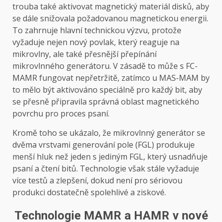
trouba také aktivovat magnetický materiál disků, aby
se dále snižovala požadovanou magnetickou energii.
To zahrnuje hlavní technickou výzvu, protože
vyžaduje nejen nový povlak, který reaguje na
mikrovlny, ale také přesnější přepínání
mikrovlnného generátoru. V zásadě to může s FC-
MAMR fungovat nepřetržitě, zatímco u MAS-MAM by
to mělo být aktivováno speciálně pro každý bit, aby
se přesně připravila správná oblast magnetického
povrchu pro proces psaní.
Kromě toho se ukázalo, že mikrovlnný generátor se
dvěma vrstvami generování pole (FGL) produkuje
menší hluk než jeden s jediným FGL, který usnadňuje
psaní a čtení bitů. Technologie však stále vyžaduje
více testů a zlepšení, dokud není pro sériovou
produkci dostatečně spolehlivé a ziskové.
Technologie MAMR a HAMR v nové