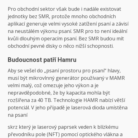
Pro obchodní sektor však bude i nadále existovat
jednotky bez SMR, protože mnoho obchodních
aplikací generuje velmi vysoké zatížení psaní a závisí
na neustálém výkonu psaní. SMR pro to není ideální
kvůli dlouhým operacím psaní. Bez SMR budou mít
obchodní pevné disky o něco nižší schopnosti.
Budoucnost patří Hamru
Aby se vešel do „psaní prostoru pro psaní“ hlavy,
musí být mikrovlnný generátor používaný v MAMR
velmi malý, což omezuje jeho výkon a je
nepravděpodobné, že by kapacita mohla být
rozšířena za 40 TB. Technologie HAMR nabízí větší
potenciál. V jeho případě je laserová dioda umístěna
na psaní
skrz který je laserový paprsek veden k blízkému
převodníku pole (NFT) pomocí optického vlákna a