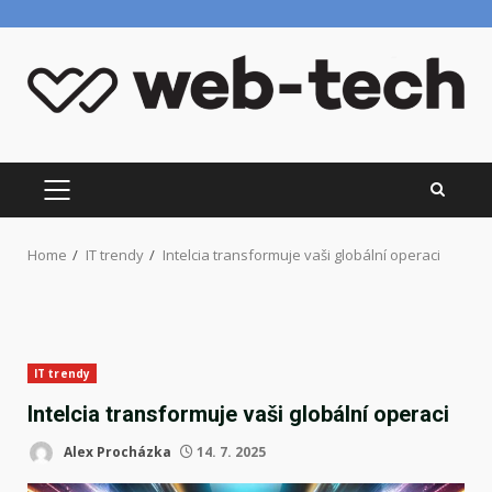
Skip
to
content
PRIMARY
MENU
Home
IT trendy
Intelcia transformuje vaši globální operaci
IT trendy
Intelcia transformuje vaši globální operaci
Alex Procházka
14. 7. 2025