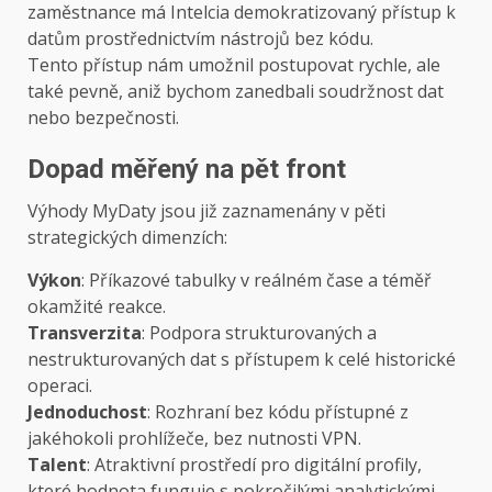
zaměstnance má Intelcia demokratizovaný přístup k
datům prostřednictvím nástrojů bez kódu.
Tento přístup nám umožnil postupovat rychle, ale
také pevně, aniž bychom zanedbali soudržnost dat
nebo bezpečnosti.
Dopad měřený na pět front
Výhody MyDaty jsou již zaznamenány v pěti
strategických dimenzích:
Výkon
: Příkazové tabulky v reálném čase a téměř
okamžité reakce.
Transverzita
: Podpora strukturovaných a
nestrukturovaných dat s přístupem k celé historické
operaci.
Jednoduchost
: Rozhraní bez kódu přístupné z
jakéhokoli prohlížeče, bez nutnosti VPN.
Talent
: Atraktivní prostředí pro digitální profily,
které hodnota funguje s pokročilými analytickými