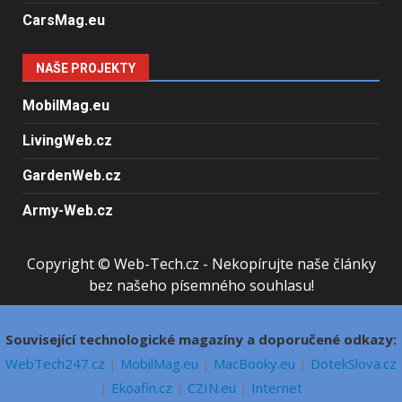
CarsMag.eu
NAŠE PROJEKTY
MobilMag.eu
LivingWeb.cz
GardenWeb.cz
Army-Web.cz
Copyright © Web-Tech.cz - Nekopírujte naše články
bez našeho písemného souhlasu!
Související technologické magazíny a doporučené odkazy:
WebTech247.cz
|
MobilMag.eu
|
MacBooky.eu
|
DotekSlova.cz
|
Ekoafin.cz
|
CZIN.eu
|
Internet