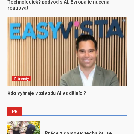
Technologický podvod s AI: Evropa je nucena
reagovat
IT trendy
Kdo vyhraje v závodu AI vs dělníci?
PR
Práce z domova: technika, se