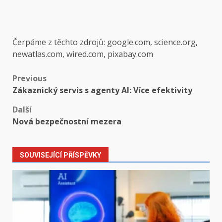
Čerpáme z těchto zdrojů: google.com, science.org,
newatlas.com, wired.com, pixabay.com
Post
Previous
Zákaznický servis s agenty AI: Více efektivity
navigation
Další
Nová bezpečnostní mezera
SOUVISEJÍCÍ PŘÍSPĚVKY