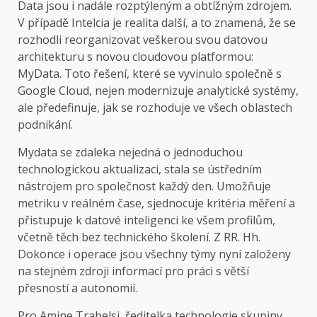
Data jsou i nadále rozptýleným a obtížným zdrojem.
V případě Intelcia je realita další, a to znamená, že se
rozhodli reorganizovat veškerou svou datovou
architekturu s novou cloudovou platformou:
MyData. Toto řešení, které se vyvinulo společně s
Google Cloud, nejen modernizuje analytické systémy,
ale předefinuje, jak se rozhoduje ve všech oblastech
podnikání.
Mydata se zdaleka nejedná o jednoduchou
technologickou aktualizaci, stala se ústředním
nástrojem pro společnost každý den. Umožňuje
metriku v reálném čase, sjednocuje kritéria měření a
přistupuje k datové inteligenci ke všem profilům,
včetně těch bez technického školení. Z RR. Hh.
Dokonce i operace jsou všechny týmy nyní založeny
na stejném zdroji informací pro práci s větší
přesností a autonomií.
Pro Amine Trabelsi, ředitelka technologie skupiny