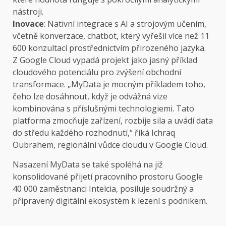
nástroji.
Inovace
: Nativní integrace s AI a strojovým učením,
včetně konverzace, chatbot, který vyřešil více než 11
600 konzultací prostřednictvím přirozeného jazyka.
Z Google Cloud vypadá projekt jako jasný příklad
cloudového potenciálu pro zvýšení obchodní
transformace. „MyData je mocným příkladem toho,
čeho lze dosáhnout, když je odvážná vize
kombinována s příslušnými technologiemi. Tato
platforma zmocňuje zařízení, rozbije sila a uvádí data
do středu každého rozhodnutí,“ říká Ichraq
Oubrahem, regionální vůdce cloudu v Google Cloud.
Nasazení MyData se také spoléhá na již
konsolidované přijetí pracovního prostoru Google
40 000 zaměstnanci Intelcia, posiluje soudržný a
připravený digitální ekosystém k lezení s podnikem.