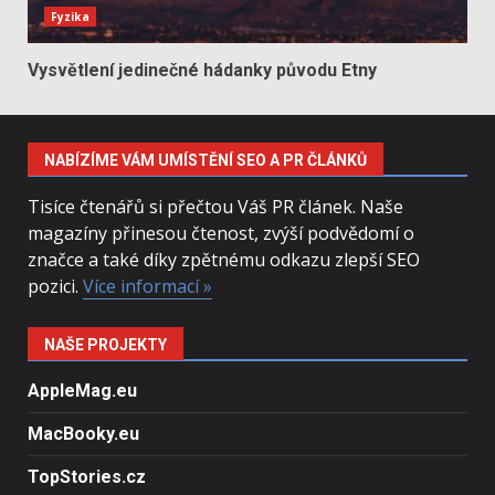
Fyzika
Vysvětlení jedinečné hádanky původu Etny
NABÍZÍME VÁM UMÍSTĚNÍ SEO A PR ČLÁNKŮ
Tisíce čtenářů si přečtou Váš PR článek. Naše
magazíny přinesou čtenost, zvýší podvědomí o
značce a také díky zpětnému odkazu zlepší SEO
pozici.
Více informací »
NAŠE PROJEKTY
AppleMag.eu
MacBooky.eu
TopStories.cz