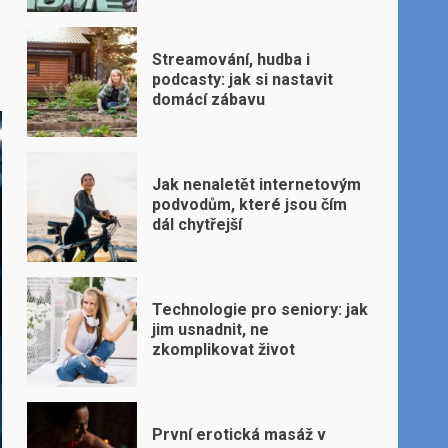
Streamování, hudba i
podcasty: jak si nastavit
domácí zábavu
Jak nenaletět internetovým
podvodům, které jsou čím
dál chytřejší
Technologie pro seniory: jak
jim usnadnit, ne
zkomplikovat život
První erotická masáž v