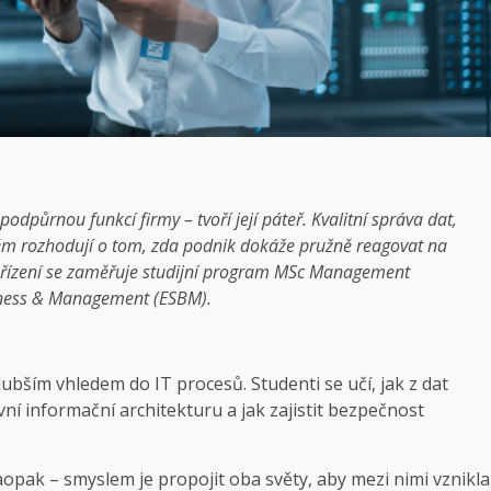
odpůrnou funkcí firmy – tvoří její páteř. Kvalitní správa dat,
tém rozhodují o tom, zda podnik dokáže pružně reagovat na
 a řízení se zaměřuje studijní program MSc Management
iness & Management (ESBM).
bším vhledem do IT procesů. Studenti se učí, jak z dat
vní informační architekturu a jak zajistit bezpečnost
opak – smyslem je propojit oba světy, aby mezi nimi vznikla