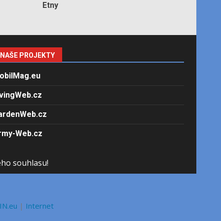
Etny
NAŠE PROJEKTY
obilMag.eu
ivingWeb.cz
ardenWeb.cz
rmy-Web.cz
ého souhlasu!
IN.eu
|
Internet