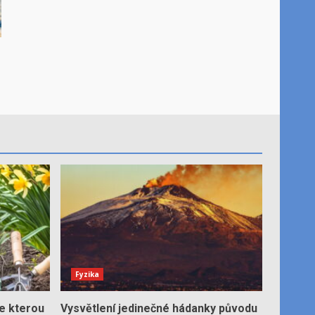
Fyzika
e kterou
Vysvětlení jedinečné hádanky původu