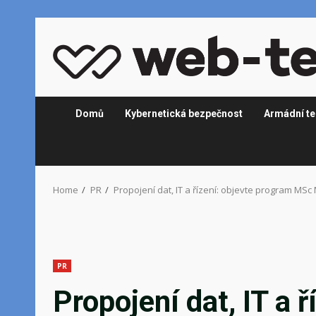
Skip
to
content
Domů
Kybernetická bezpečnost
Armádní te
Home
PR
Propojení dat, IT a řízení: objevte program MS
PR
Propojení dat, IT a 