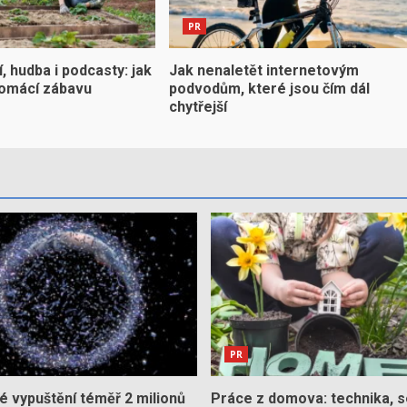
PR
 hudba i podcasty: jak
Jak nenaletět internetovým
domácí zábavu
podvodům, které jsou čím dál
chytřejší
PR
 vypuštění téměř 2 milionů
Práce z domova: technika, s