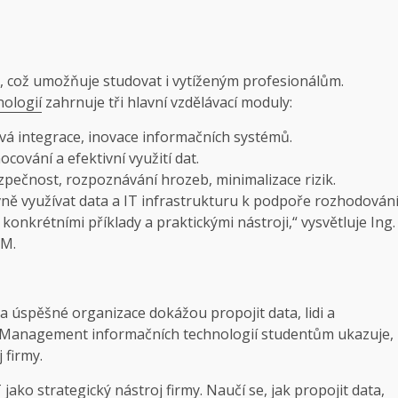
 což umožňuje studovat i vytíženým profesionálům.
ologií
zahrnuje tři hlavní vzdělávací moduly:
vá integrace, inovace informačních systémů.
cování a efektivní využití dat.
zpečnost, rozpoznávání hrozeb, minimalizace rizik.
vně využívat data a IT infrastrukturu k podpoře rozhodován
s konkrétními příklady a praktickými nástroji,“ vysvětluje Ing.
BM.
a úspěšné organizace dokážou propojit data, lidi a
c Management informačních technologií studentům ukazuje,
 firmy.
ko strategický nástroj firmy. Naučí se, jak propojit data,