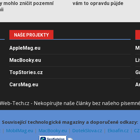
by mohlo zničit pozemní
vám to opravdu půjde
ii
NAŠE PROJEKTY
AppleMag.eu
M
MacBooky.eu
L
TopStories.cz
G
CarsMag.eu
A
Web-Tech.cz - Nekopírujte naše články bez našeho písemn
Související technologické magazíny a doporučené odkazy:
z
|
MobilMag.eu
|
MacBooky.eu
|
DotekSlova.cz
|
Ekoafin.cz
|
CZ