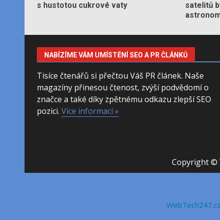
s hustotou cukrové vaty
satelitů 
astronom
NABÍZÍME VÁM UMÍSTĚNÍ SEO A PR ČLÁNKŮ
Tisíce čtenářů si přečtou Váš PR článek. Naše
magazíny přinesou čtenost, zvýší podvědomí o
značce a také díky zpětnému odkazu zlepší SEO
pozici.
Více informací »
Copyright © 
WebTech247.c