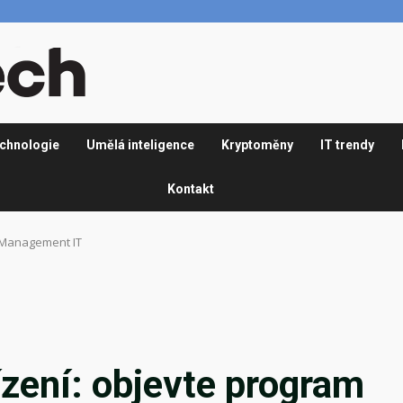
chnologie
Umělá inteligence
Kryptoměny
IT trendy
Kontakt
c Management IT
řízení: objevte program