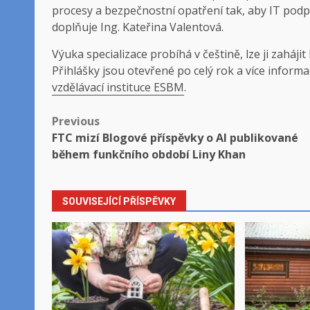
procesy a bezpečnostní opatření tak, aby IT podp
doplňuje Ing. Kateřina Valentová.
Výuka specializace probíhá v češtině, lze ji zaháj
Přihlášky jsou otevřené po celý rok a více inform
vzdělávací instituce ESBM
.
Post
Previous
FTC mizí Blogové příspěvky o AI publikované
navigation
během funkčního období Liny Khan
SOUVISEJÍCÍ PŘÍSPĚVKY