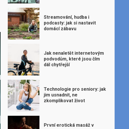
Streamování, hudba i
podcasty: jak si nastavit
domácí zábavu
Jak nenaletět internetovým
podvodům, které jsou čím
dál chytřejší
Technologie pro seniory: jak
jim usnadnit, ne
zkomplikovat život
První erotická masáž v