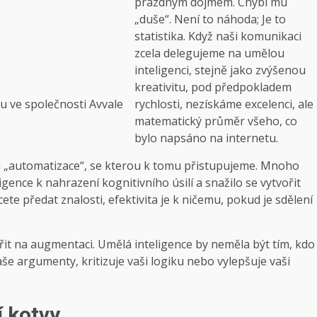
prázdným dojmem. Chybí mu
„duše“. Není to náhoda; Je to
statistika. Když naši komunikaci
zcela delegujeme na umělou
inteligenci, stejně jako zvýšenou
kreativitu, pod předpokladem
rychlosti, nezískáme excelenci, ale
ku ve společnosti Avvale
matematický průměr všeho, co
bylo napsáno na internetu.
a „automatizace“, se kterou k tomu přistupujeme. Mnoho
gence k nahrazení kognitivního úsilí a snažilo se vytvořit
te předat znalosti, efektivita je k ničemu, pokud je sdělení
it na augmentaci. Umělá inteligence by neměla být tím, kdo
aše argumenty, kritizuje vaši logiku nebo vylepšuje vaši
í kotvy