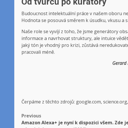
Od tvůrců po kurátory
Budoucnost intelektuální práce v našem oboru není 
Hodnota se posouvá směrem k úsudku, vkusu a 
Naše role se vyvíjí z toho, že jsme generátory o
informace a navrhovat struktury, ale intuice věd
jaký tón je vhodný pro krizi, zůstává neredukovatel
pracovali méně.
Gerard 
Čerpáme z těchto zdrojů: google.com, science.org
Post
Previous
Amazon Alexa+ je nyní k dispozici všem. Zde j