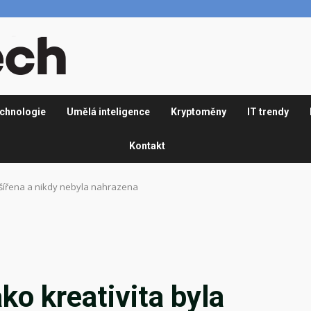
chnologie
Umělá inteligence
Kryptoměny
IT trendy
Kontakt
ozšířena a nikdy nebyla nahrazena
ko kreativita byla