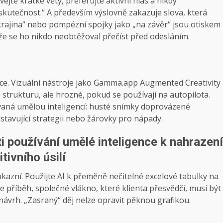
ejte krátké věty, preferujte aktivní hlas a nikdy
skutečnost.“ A především výslovně zakazuje slova, která
 „krajina“ nebo pompézní spojky jako „na závěr“ jsou otiskem
í, že se ho nikdo neobtěžoval přečíst před odesláním.
tace. Vizuální nástroje jako Gamma.app Augmented Creativity
strukturu, ale hrozné, pokud se používají na autopilota.
vaná umělou inteligencí: husté snímky doprovázené
dstavující strategii nebo žárovky pro nápady.
 používání umělé inteligence k nahrazení
tivního úsilí
 důkazní. Použijte AI k přeměně nečitelné excelové tabulky na
e příběh, společné vlákno, které klienta přesvědčí, musí být
ávrh. „Zasraný“ děj nelze opravit pěknou grafikou.