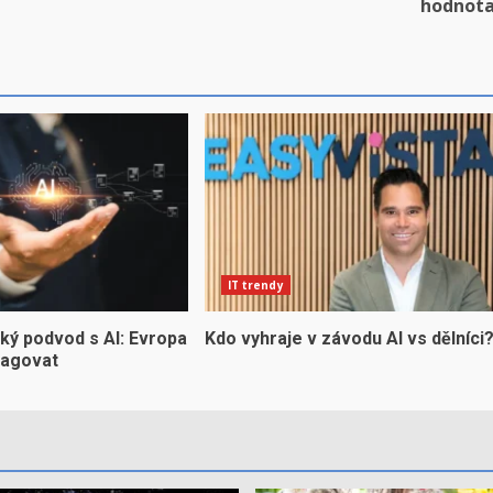
hodnot
IT trendy
ký podvod s AI: Evropa
Kdo vyhraje v závodu AI vs dělníci
eagovat