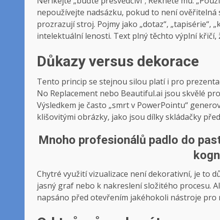
Neříkejte „buďte přesvědčiví“; Řekněte mu: „Použív
nepoužívejte nadsázku, pokud to není ověřitelná 
prozrazují stroj. Pojmy jako „dotaz“, „tapisérie“,
intelektuální lenosti. Text plný těchto výplní křič
Důkazy versus dekorace
Tento princip se stejnou silou platí i pro prezen
No Replacement nebo Beautiful.ai jsou skvělé pro 
Výsledkem je často „smrt v PowerPointu“ genero
klišovitými obrázky, jako jsou dílky skládačky pře
Mnoho profesionálů padlo do pasti
kogni
Chytré využití vizualizace není dekorativní, je to
jasný graf nebo k nakreslení složitého procesu. Al
napsáno před otevřením jakéhokoli nástroje pro n