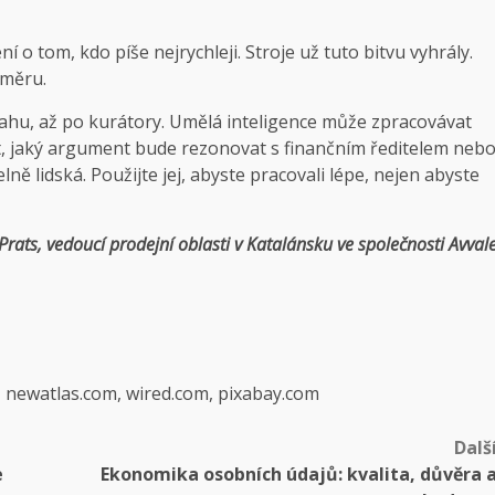
o tom, kdo píše nejrychleji. Stroje už tuto bitvu vyhrály.
směru.
bsahu, až po kurátory. Umělá inteligence může zpracovávat
ět, jaký argument bude rezonovat s finančním ředitelem neb
ně lidská. Použijte jej, abyste pracovali lépe, nejen abyste
Prats, vedoucí prodejní oblasti v Katalánsku ve společnosti Avval
, newatlas.com, wired.com, pixabay.com
Dalš
e
Ekonomika osobních údajů: kvalita, důvěra 