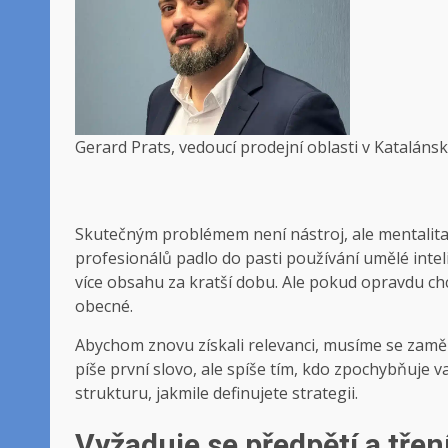
Gerard Prats, vedoucí prodejní oblasti v Kataláns
Skutečným problémem není nástroj, ale mentalit
profesionálů padlo do pasti používání umělé inteli
více obsahu za kratší dobu. Ale pokud opravdu chce
obecné.
Abychom znovu získali relevanci, musíme se zaměř
píše první slovo, ale spíše tím, kdo zpochybňuje v
strukturu, jakmile definujete strategii.
Vyžaduje se předpětí a třen