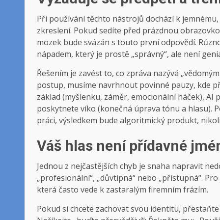
Při používání těchto nástrojů dochází k jemnému
zkreslení. Pokud sedíte před prázdnou obrazovkou
mozek bude svázán s touto první odpovědí. Různor
nápadem, který je prostě „správný“, ale není geniál
Řešením je zavést to, co zpráva nazývá „vědomým
postup, musíme navrhnout povinné pauzy, kde pře
základ (myšlenku, záměr, emocionální háček), AI po
poskytnete víko (konečná úprava tónu a hlasu). P
práci, výsledkem bude algoritmický produkt, nikoli 
Váš hlas není přídavné jmé
Jednou z nejčastějších chyb je snaha napravit ned
„profesionální“, „důvtipná“ nebo „přístupná“. Pro
která často vede k zastaralým firemním frázím.
Pokud si chcete zachovat svou identitu, přestaňt