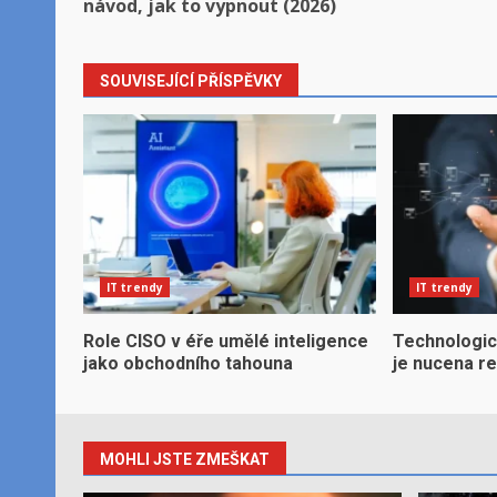
navigation
návod, jak to vypnout (2026)
SOUVISEJÍCÍ PŘÍSPĚVKY
IT trendy
IT trendy
Role CISO v éře umělé inteligence
Technologic
jako obchodního tahouna
je nucena r
MOHLI JSTE ZMEŠKAT