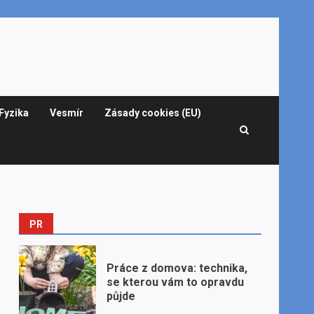
Fyzika
Vesmír
Zásady cookies (EU)
PR
Práce z domova: technika,
se kterou vám to opravdu
půjde