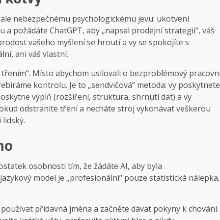
, ale nebezpečnému psychologickému jevu: ukotvení
 a požádáte ChatGPT, aby „napsal prodejní strategii“, váš
odost vašeho myšlení se hroutí a vy se spokojíte s
ní, ani váš vlastní.
 třením“. Místo abychom usilovali o bezproblémový pracovn
bíráme kontrolu. Je to „sendvičová“ metoda: vy poskytnete
skytne výplň (rozšíření, struktura, shrnutí dat) a vy
okud odstraníte tření a necháte stroj vykonávat veškerou
lidský.
no
ostatek osobnosti tím, že žádáte AI, aby byla
 jazykový model je „profesionální“ pouze statistická nálepka,
e používat přídavná jména a začněte dávat pokyny k chování.