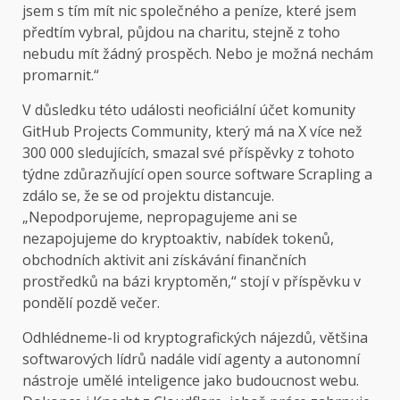
jsem s tím mít nic společného a peníze, které jsem
předtím vybral, půjdou na charitu, stejně z toho
nebudu mít žádný prospěch. Nebo je možná nechám
promarnit.“
V důsledku této události neoficiální účet komunity
GitHub Projects Community, který má na X více než
300 000 sledujících, smazal své příspěvky z tohoto
týdne zdůrazňující open source software Scrapling a
zdálo se, že se od projektu distancuje.
„Nepodporujeme, nepropagujeme ani se
nezapojujeme do kryptoaktiv, nabídek tokenů,
obchodních aktivit ani získávání finančních
prostředků na bázi kryptoměn,“ stojí v příspěvku v
pondělí pozdě večer.
Odhlédneme-li od kryptografických nájezdů, většina
softwarových lídrů nadále vidí agenty a autonomní
nástroje umělé inteligence jako budoucnost webu.