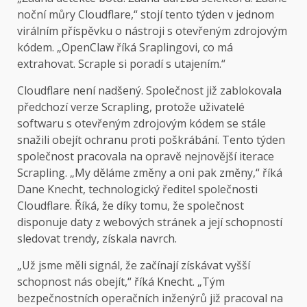
noční můry Cloudflare,“ stojí tento týden v jednom
virálním příspěvku o nástroji s otevřeným zdrojovým
kódem. „OpenClaw říká Sraplingovi, co má
extrahovat. Scraple si poradí s utajením.“
Cloudflare není nadšený. Společnost již zablokovala
předchozí verze Scrapling, protože uživatelé
softwaru s otevřeným zdrojovým kódem se stále
snažili obejít ochranu proti poškrábání. Tento týden
společnost pracovala na opravě nejnovější iterace
Scrapling. „My děláme změny a oni pak změny,“ říká
Dane Knecht, technologický ředitel společnosti
Cloudflare. Říká, že díky tomu, že společnost
disponuje daty z webových stránek a její schopností
sledovat trendy, získala navrch.
„Už jsme měli signál, že začínají získávat vyšší
schopnost nás obejít,“ říká Knecht. „Tým
bezpečnostních operačních inženýrů již pracoval na