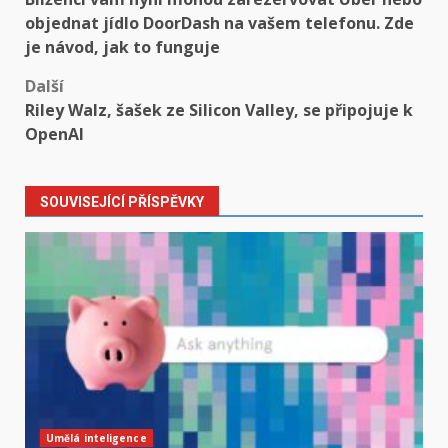
navigation
objednat jídlo DoorDash na vašem telefonu. Zde
je návod, jak to funguje
Další
Riley Walz, šašek ze Silicon Valley, se připojuje k
OpenAI
SOUVISEJÍCÍ PŘÍSPĚVKY
Umělá inteligence