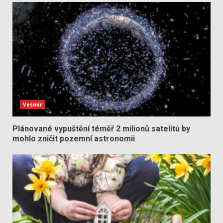
Vesmír
Plánované vypuštění téměř 2 milionů satelitů by
mohlo zničit pozemní astronomii