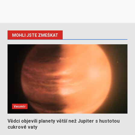
MOHLI JSTE ZMEŠKAT
Vesmír
Vědci objevili planety větší než Jupiter s hustotou
cukrové vaty