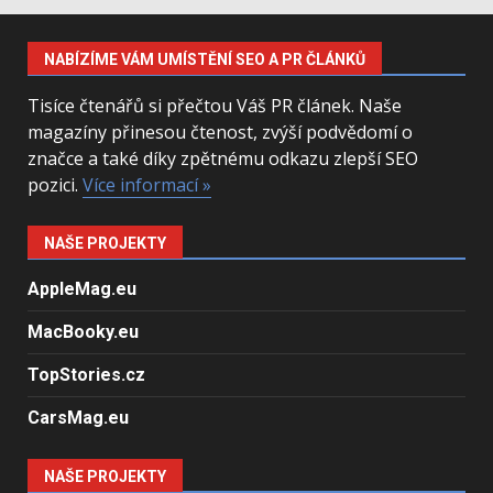
NABÍZÍME VÁM UMÍSTĚNÍ SEO A PR ČLÁNKŮ
Tisíce čtenářů si přečtou Váš PR článek. Naše
magazíny přinesou čtenost, zvýší podvědomí o
značce a také díky zpětnému odkazu zlepší SEO
pozici.
Více informací »
NAŠE PROJEKTY
AppleMag.eu
MacBooky.eu
TopStories.cz
CarsMag.eu
NAŠE PROJEKTY