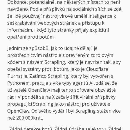
Dokonce, potenciálně, na některých místech to není
navrženo. Podle příspěvků na sociálních sítích se zdá,
že lidé používají nástroj virové umělé inteligence k
seškrabávání webových stránek a přístupu k
informacím, i když tyto stránky přijaly explicitní
opatření proti botům.
Jedním ze způsobů, jak to údajně dělají, je
prostřednictvím nástroje s otevřeným zdrojovým
kódem s názvem Scrapling, který je navržen tak, aby
obešel systémy proti botům, jako je Cloudflare
Turnstile. Zatímco Scrapling, který byl vytvořen s
Pythonem, pracuje s více typy agentů AI, zdá se, že
uživatelé OpenClaw mají tento software obzvláště
rádi. V pondělí se na X začaly šířit virální příspěvky
propagující Scrapling jako nástroj pro uživatele
OpenClaw. Od svého vydání byl Scrapling stažen více
než 200 000krát.
„Žádná detekce botů. Žádná údržba selektoru. Žádné