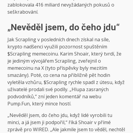
zablokovala 416 miliard nevyžádaných pokusů o
seškrabování.
„Nevěděl jsem, do čeho jdu“
Jak Scrapling v posledních dnech získal na síle,
krypto nadšenci využili pozornost spuštěním
$Scrapling memecoinu. Karim Shoair, který tvrdí, že
je jediným vývojářem Scrapling, zveřejnil o
memecoinu na X (tyto příspěvky byly mezitím
smazány). Poté, co cena na přibližně pět hodin
vyletěla vzhůru, $Scrapling rychle spadl z útesu, když
uživatelé prodali své podíly. „Hlupa zasraných
podvodníků,“ zní jeden komentář na webu
Pump.Fun, který mince hostí.
„Nevěděl jsem, do čeho jdu, když lidé vyrobili tu
minci, a já jsem ji podpořil,“ říká Shoair v přímé
zprávě pro WIRED. „Ale jakmile jsem to věděl, nechtěl