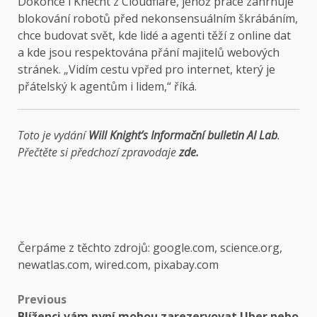
Dokonce i Knecht z Cloudflare, jehož práce zahrnuje
blokování robotů před nekonsensuálním škrábáním,
chce budovat svět, kde lidé a agenti těží z online dat
a kde jsou respektována přání majitelů webových
stránek. „Vidím cestu vpřed pro internet, který je
přátelský k agentům i lidem,“ říká.
Toto je vydání
Will Knight’s
Informační bulletin AI Lab
.
Přečtěte si předchozí zpravodaje
zde.
Čerpáme z těchto zdrojů: google.com, science.org,
newatlas.com, wired.com, pixabay.com
Post
Previous
Blíženci vám nyní mohou zarezervovat Uber nebo