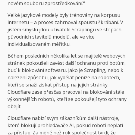
novém souboru zprostředkování.“
Velké jazykové modely byly trénovány na korpusu
internetu – a proces zahrnoval spoustu škrábání. V
jistém smyslu jdou uživatelé Scraplingu ve stopách
původních stavitelů modelů, ale ve více
individualizovaném měřítku.
Během posledních několika let se majitelé webových
stránek pokoušeli zavést další ochranu proti botům,
buď k blokování softwaru, jako je Scrapling, nebo k
nalezení způsobu, jak vydělat peníze na robotech,
kteří se snaží získat přístup na jejich stránky.
Cloudflare zase přesčas pracoval na blokování stále
výkonnějších robotů, kteří se pokoušejí tyto ochrany
obejít.
Cloudflare nabízí svým zákazníkům další nástroje,
které blokují prohledávače AI, pokud roboti neplatí
za přístup. Za méně než rok společnost tvrdí, že