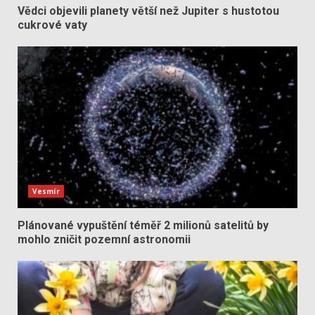
Vědci objevili planety větší než Jupiter s hustotou
cukrové vaty
Vesmír
Plánované vypuštění téměř 2 milionů satelitů by
mohlo zničit pozemní astronomii