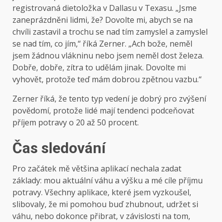
registrovaná dietoložka v Dallasu v Texasu. „Jsme
zaneprázdněni lidmi, že? Dovolte mi, abych se na
chvíli zastavil a trochu se nad tím zamyslel a zamyslel
se nad tím, co jím,“ říká Zerner. „Ach bože, neměl
jsem žádnou vlákninu nebo jsem neměl dost železa.
Dobře, dobře, zítra to udělám jinak. Dovolte mi
vyhovět, protože teď mám dobrou zpětnou vazbu.“
Zerner říká, že tento typ vedení je dobrý pro zvýšení
povědomí, protože lidé mají tendenci podceňovat
příjem potravy o 20 až 50 procent.
Čas sledování
Pro začátek mě většina aplikací nechala zadat
základy: mou aktuální váhu a výšku a mé cíle příjmu
potravy. Všechny aplikace, které jsem vyzkoušel,
slibovaly, že mi pomohou buď zhubnout, udržet si
váhu, nebo dokonce přibrat, v závislosti na tom,