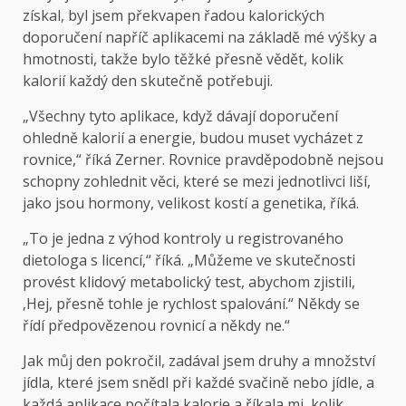
získal, byl jsem překvapen řadou kalorických
doporučení napříč aplikacemi na základě mé výšky a
hmotnosti, takže bylo těžké přesně vědět, kolik
kalorií každý den skutečně potřebuji.
„Všechny tyto aplikace, když dávají doporučení
ohledně kalorií a energie, budou muset vycházet z
rovnice,“ říká Zerner. Rovnice pravděpodobně nejsou
schopny zohlednit věci, které se mezi jednotlivci liší,
jako jsou hormony, velikost kostí a genetika, říká.
„To je jedna z výhod kontroly u registrovaného
dietologa s licencí,“ říká. „Můžeme ve skutečnosti
provést klidový metabolický test, abychom zjistili,
‚Hej, přesně tohle je rychlost spalování.“ Někdy se
řídí předpovězenou rovnicí a někdy ne.“
Jak můj den pokročil, zadával jsem druhy a množství
jídla, které jsem snědl při každé svačině nebo jídle, a
každá aplikace počítala kalorie a říkala mi, kolik