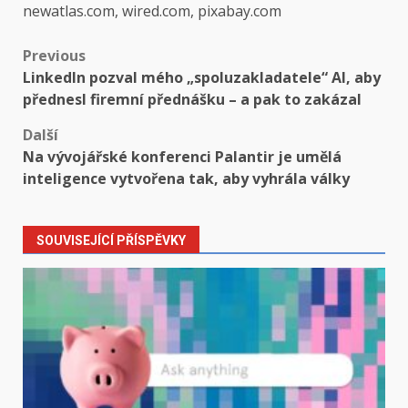
newatlas.com, wired.com, pixabay.com
Post
Previous
LinkedIn pozval mého „spoluzakladatele“ AI, aby
navigation
přednesl firemní přednášku – a pak to zakázal
Další
Na vývojářské konferenci Palantir je umělá
inteligence vytvořena tak, aby vyhrála války
SOUVISEJÍCÍ PŘÍSPĚVKY