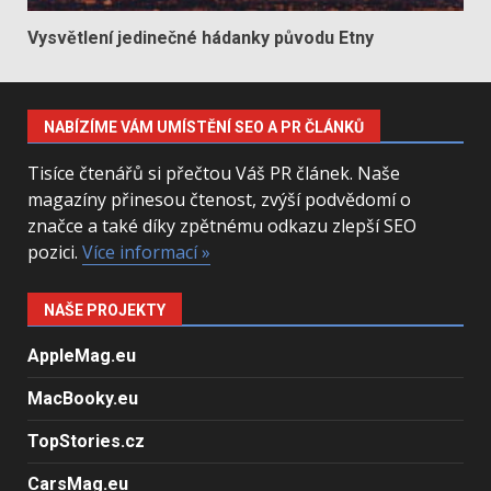
Vysvětlení jedinečné hádanky původu Etny
NABÍZÍME VÁM UMÍSTĚNÍ SEO A PR ČLÁNKŮ
Tisíce čtenářů si přečtou Váš PR článek. Naše
magazíny přinesou čtenost, zvýší podvědomí o
značce a také díky zpětnému odkazu zlepší SEO
pozici.
Více informací »
NAŠE PROJEKTY
AppleMag.eu
MacBooky.eu
TopStories.cz
CarsMag.eu