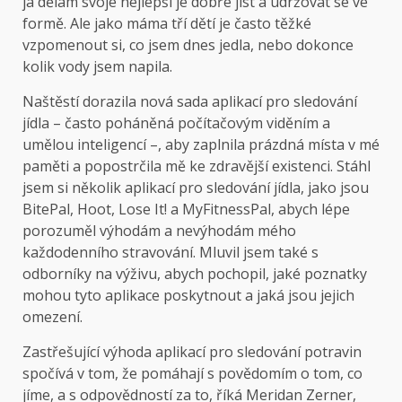
já dělám svoje
nejlepší je dobře jíst a udržovat se ve
formě. Ale jako máma tří dětí je často těžké
vzpomenout si, co jsem dnes jedla, nebo dokonce
kolik vody jsem napila.
Naštěstí dorazila nová sada aplikací pro sledování
jídla – často poháněná počítačovým viděním a
umělou inteligencí –, aby zaplnila prázdná místa v mé
paměti a popostrčila mě ke zdravější existenci. Stáhl
jsem si několik aplikací pro sledování jídla, jako jsou
BitePal, Hoot, Lose It! a MyFitnessPal, abych lépe
porozuměl výhodám a nevýhodám mého
každodenního stravování. Mluvil jsem také s
odborníky na výživu, abych pochopil, jaké poznatky
mohou tyto aplikace poskytnout a jaká jsou jejich
omezení.
Zastřešující výhoda aplikací pro sledování potravin
spočívá v tom, že pomáhají s povědomím o tom, co
jíme, a s odpovědností za to, říká Meridan Zerner,