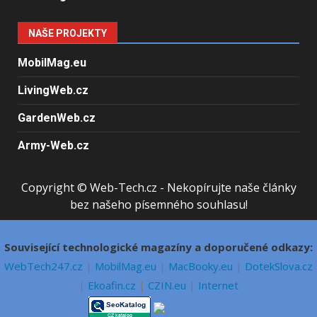
NAŠE PROJEKTY
MobilMag.eu
LivingWeb.cz
GardenWeb.cz
Army-Web.cz
Copyright © Web-Tech.cz - Nekopírujte naše články
bez našeho písemného souhlasu!
Související technologické magazíny a doporučené odkazy:
WebTech247.cz
|
MobilMag.eu
|
MacBooky.eu
|
DotekSlova.cz
|
Ekoafin.cz
|
CZIN.eu
|
Internet